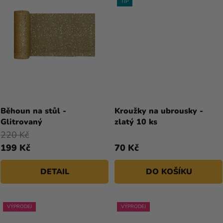
TIP
Běhoun na stůl -
Kroužky na ubrousky -
Glitrovaný
zlatý 10 ks
220 Kč
199 Kč
70 Kč
DETAIL
DO KOŠÍKU
VÝPRODEJ
VÝPRODEJ