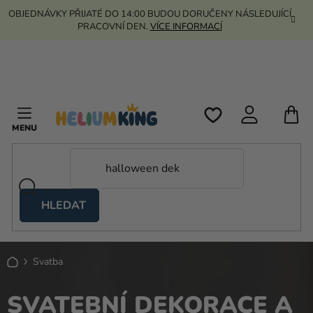
Přejít
OBJEDNÁVKY PŘIJATÉ DO 14:00 BUDOU DORUČENY NÁSLEDUJÍCÍ
na
PRACOVNÍ DEN.
VÍCE INFORMACÍ
obsah
N
K
HLEDAT
Nůžkové
stany
Domů
Kanekalon
Svatba
Helium
SVATEBNÍ DEKORACE A
a