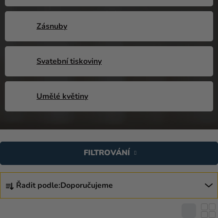
Kreativní
potřeby
Zásnuby
Personalizované
produkty
Svatební tiskoviny
Témata
Výprodej
Umělé květiny
Novinky
Naše
V
Tipy
Ý
FILTROVÁNÍ
P
I
Ř
S
Řadit podle:
Doporučujeme
A
P
Z
R
E