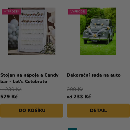
O
N
D
Í
VÝPRODEJ
VÝPRODEJ
U
P
K
R
T
O
Ů
D
U
K
T
Ů
Stojan na nápoje a Candy
Dekorační sada na auto
bar - Let's Celebrate
1 239 Kč
299 Kč
579 Kč
233 Kč
od
DO KOŠÍKU
DETAIL