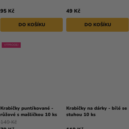
95 Kč
49 Kč
DO KOŠÍKU
DO KOŠÍKU
VÝPRODEJ
Průměrné
hodnocení
Krabičky puntíkované -
Krabičky na dárky - bílé se
produktu
růžové s mašličkou 10 ks
stuhou 10 ks
je
149 Kč
4,7