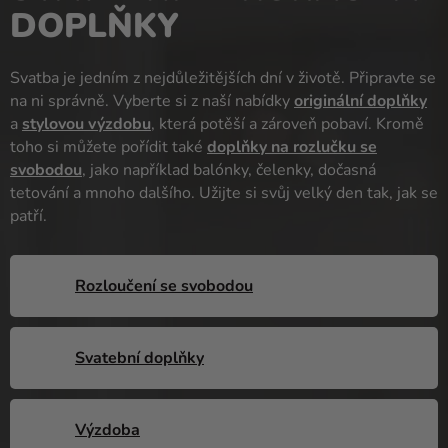
DOPLŇKY
balónky
Svatba
Svatba je jedním z nejdůležitějších dní v životě. Připravte se
Párty
na ni správně. Vyberte si z naší nabídky
originální doplňky
a
stylovou výzdobu
, která potěší a zároveň pobaví. Kromě
Výzdoba
toho si můžete pořídit také
doplňky na rozlučku se
a
svobodou
, jako například balónky, čelenky, dočasná
doplňky
tetování a mnoho dalšího. Užijte si svůj velký den tak, jak se
patří.
Kostýmy
Oblečení
Rozloučení se svobodou
Pečení
Dárky
Svatební doplňky
a
merch
Svátky
Výzdoba