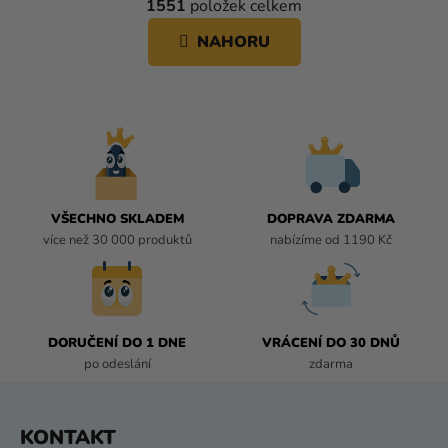
1551
položek celkem
á
V
n
L
NAHORU
k
Á
o
D
v
A
á
C
n
í
Í
P
R
V
VŠECHNO SKLADEM
DOPRAVA ZDARMA
K
více než 30 000 produktů
nabízíme od 1190 Kč
Y
V
Ý
P
I
DORUČENÍ DO 1 DNE
VRÁCENÍ DO 30 DNŮ
S
po odeslání
zdarma
U
Z
KONTAKT
Á