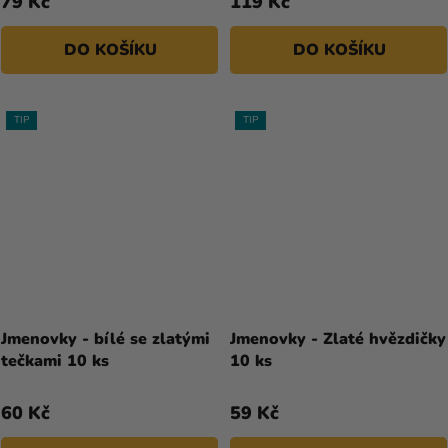
79 Kč
119 Kč
z
5
DO KOŠÍKU
DO KOŠÍKU
hvězdiček.
TIP
TIP
Jmenovky - bílé se zlatými
Jmenovky - Zlaté hvězdičky
tečkami 10 ks
10 ks
60 Kč
59 Kč