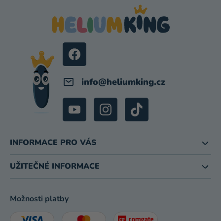
P
A
T
Í
info
@
heliumking.cz
INFORMACE PRO VÁS
UŽITEČNÉ INFORMACE
Možnosti platby