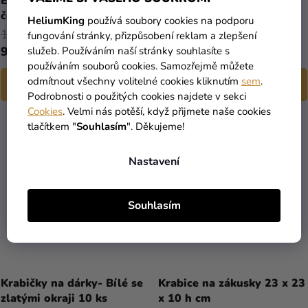
Elastický potah na židli -
Mašle na židli - světlá
černý
zlatá 0,15 x 2,75 m
HeliumKing
používá soubory cookies na podporu
179 Kč
fungování stránky, přizpůsobení reklam a zlepšení
99 Kč
49 Kč
služeb. Používáním naší stránky souhlasíte s
používáním souborů cookies. Samozřejmě můžete
odmítnout všechny volitelné cookies kliknutím
sem
.
DO KOŠÍKU
DO KOŠÍKU
Podrobnosti o použitých cookies najdete v sekci
Cookies
. Velmi nás potěší, když přijmete naše cookies
tlačítkem "
Souhlasím
". Děkujeme!
Nastavení
Souhlasím
Krabičky na dárky- Bílé se
Krabice na zákusky 23 x 23
zlatými okraji 10 ks
x 10 h cm