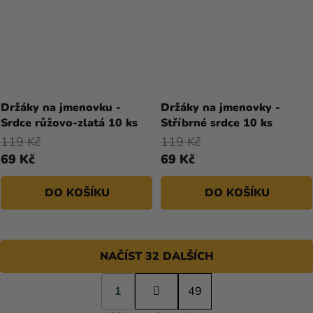
Držáky na jmenovku -
Držáky na jmenovky -
Srdce růžovo-zlatá 10 ks
Stříbrné srdce 10 ks
119 Kč
119 Kč
69 Kč
69 Kč
DO KOŠÍKU
DO KOŠÍKU
NAČÍST 32 DALŠÍCH
S
1
t
49
O
r