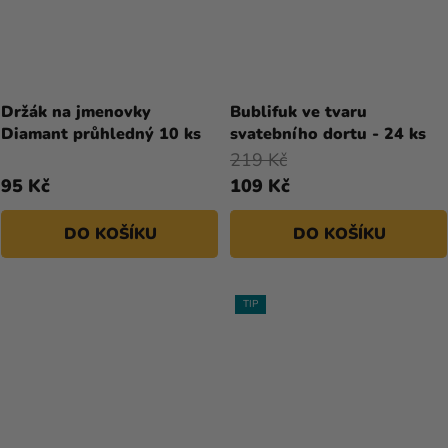
Průměrné
Průměrné
hodnocení
hodnocení
Držák na jmenovky
Bublifuk ve tvaru
produktu
produktu
Diamant průhledný 10 ks
svatebního dortu - 24 ks
je
je
219 Kč
4,0
4,0
95 Kč
109 Kč
z
z
5
5
DO KOŠÍKU
DO KOŠÍKU
hvězdiček.
hvězdiček.
TIP