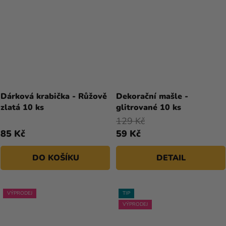
Dárková krabička - Růžově
Dekorační mašle -
zlatá 10 ks
glitrované 10 ks
129 Kč
85 Kč
59 Kč
DO KOŠÍKU
DETAIL
VÝPRODEJ
TIP
VÝPRODEJ