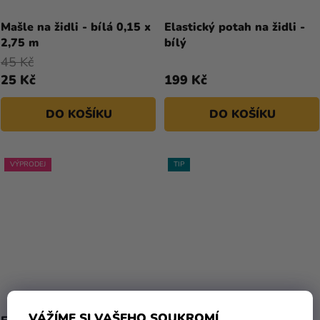
Mašle na židli - bílá 0,15 x
Elastický potah na židli -
2,75 m
bílý
45 Kč
25 Kč
199 Kč
DO KOŠÍKU
DO KOŠÍKU
VÝPRODEJ
TIP
VÁŽÍME SI VAŠEHO SOUKROMÍ