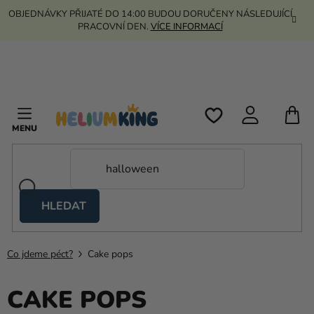
Přejít
OBJEDNÁVKY PŘIJATÉ DO 14:00 BUDOU DORUČENY NÁSLEDUJÍCÍ
na
PRACOVNÍ DEN.
VÍCE INFORMACÍ
obsah
N
K
HLEDAT
Nůžkové
stany
Co jdeme péct?
Cake pops
Kanekalon
Helium
CAKE POPS
a