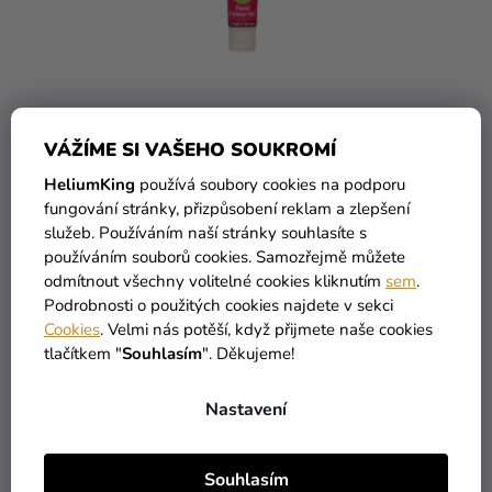
O
Ů
Kreativní
D
potřeby
U
K
Personalizované
T
produkty
Ů
Zelená gelová
VÁŽÍME SI VAŠEHO SOUKROMÍ
Témata
koncentrovaná jídla barva
HeliumKing
používá soubory cookies na podporu
na hmoty i čokolády 30 g
Výprodej
fungování stránky, přizpůsobení reklam a zlepšení
119 Kč
služeb. Používáním naší stránky souhlasíte s
Novinky
používáním souborů cookies. Samozřejmě můžete
DO KOŠÍKU
odmítnout všechny volitelné cookies kliknutím
sem
.
Naše
Podrobnosti o použitých cookies najdete v sekci
Tipy
Cookies
. Velmi nás potěší, když přijmete naše cookies
tlačítkem "
Souhlasím
". Děkujeme!
1
položek celkem
O
V
Nastavení
L
Á
D
Souhlasím