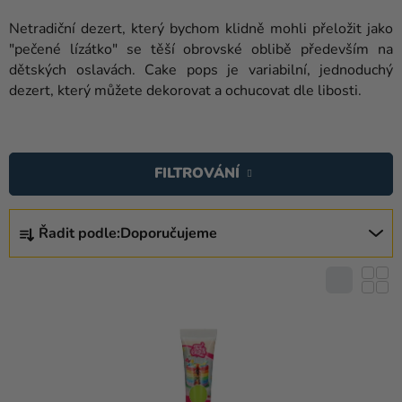
balónky
Netradiční dezert, který bychom klidně mohli přeložit jako
Svatba
"pečené lízátko" se těší obrovské oblibě především na
dětských oslavách. Cake pops je variabilní, jednoduchý
Párty
dezert, který můžete dekorovat a ochucovat dle libosti.
Výzdoba
V
a
Ý
doplňky
FILTROVÁNÍ
P
Kostýmy
I
Ř
S
Řadit podle:
Doporučujeme
Oblečení
A
P
Z
Pečení
R
E
O
Dárky
N
D
a
Í
U
merch
P
K
R
Svátky
T