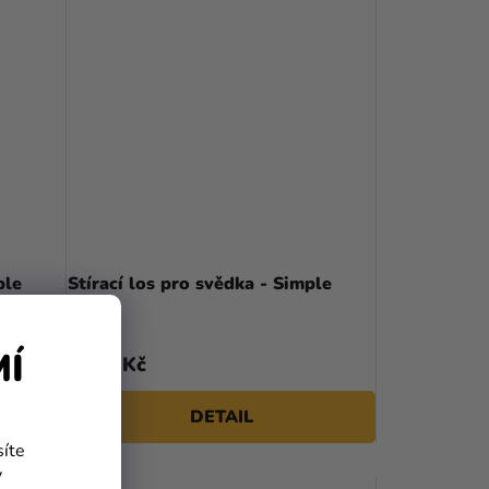
ple
Stírací los pro svědka - Simple
Silver
MÍ
49 Kč
od
DETAIL
síte
y