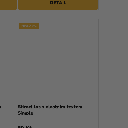
DETAIL
PERSONAL
m -
Stírací los s vlastním textem -
Simple