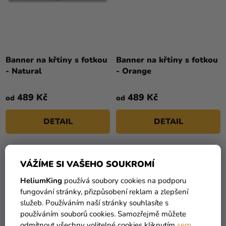
Banner na křtiny s fotkou
Banner na křtiny s fotkou
- Natural
- Orange
489 Kč
489 Kč
od
od
DETAIL
DETAIL
PERSONAL
PERSONAL
VÁŽÍME SI VAŠEHO SOUKROMÍ
HeliumKing
používá soubory cookies na podporu
fungování stránky, přizpůsobení reklam a zlepšení
služeb. Používáním naší stránky souhlasíte s
používáním souborů cookies. Samozřejmě můžete
odmítnout všechny volitelné cookies kliknutím
sem
.