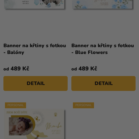
O
Ů
Kreativní
D
potřeby
U
K
Personalizované
T
produkty
Ů
Banner na křtiny s fotkou
Banner na křtiny s fotkou
Témata
- Balóny
- Blue Flowers
Výprodej
489 Kč
489 Kč
od
od
Novinky
DETAIL
DETAIL
Naše
Tipy
PERSONAL
PERSONAL