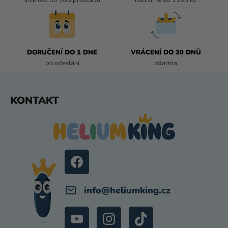
R
V
K
Y
DORUČENÍ DO 1 DNE
VRÁCENÍ DO 30 DNŮ
V
po odeslání
zdarma
Ý
P
I
Z
KONTAKT
S
Á
U
P
A
T
Í
info
@
heliumking.cz