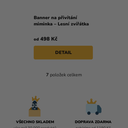
Banner na přivítání
miminka – Lesní zvířátka
498 Kč
od
DETAIL
7
položek celkem
O
V
L
Á
D
A
C
Í
VŠECHNO SKLADEM
DOPRAVA ZDARMA
P
více než 30 000 produktů
nabízíme od 1190 Kč