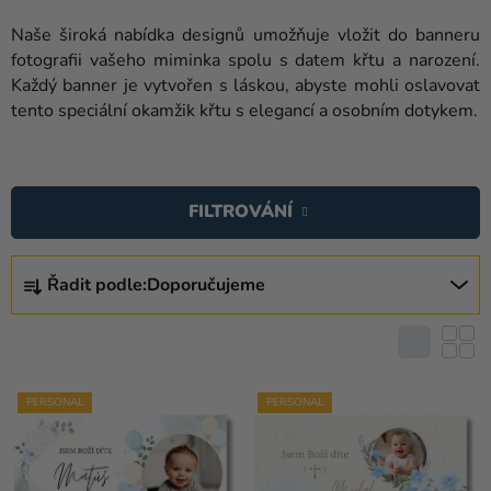
balónky
Naše široká nabídka designů umožňuje vložit do banneru
Svatba
fotografii vašeho miminka spolu s datem křtu a narození.
Každý banner je vytvořen s láskou, abyste mohli oslavovat
Párty
tento speciální okamžik křtu s elegancí a osobním dotykem.
Výzdoba
V
a
Ý
doplňky
FILTROVÁNÍ
P
Kostýmy
I
Ř
S
Řadit podle:
Doporučujeme
Oblečení
A
P
Z
Pečení
R
E
O
Dárky
N
D
a
Í
PERSONAL
PERSONAL
U
merch
P
K
R
Svátky
T