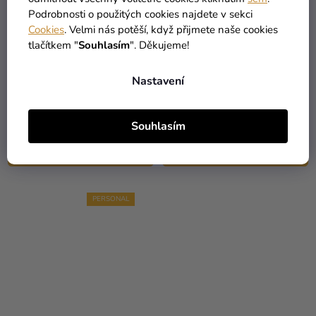
Podrobnosti o použitých cookies najdete v sekci
Cookies
. Velmi nás potěší, když přijmete naše cookies
tlačítkem "
Souhlasím
". Děkujeme!
Banner na křtiny s fotkou
Banner na křtiny s fotkou
- Pink Flowers
- Žirafa
Nastavení
489 Kč
489 Kč
od
od
Souhlasím
DETAIL
DETAIL
PERSONAL