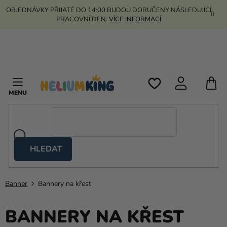
Přejít
OBJEDNÁVKY PŘIJATÉ DO 14:00 BUDOU DORUČENY NÁSLEDUJÍCÍ
na
PRACOVNÍ DEN.
VÍCE INFORMACÍ
obsah
N
K
HLEDAT
Nůžkové
stany
Banner
Bannery na křest
Kanekalon
Helium
BANNERY NA KŘEST
a