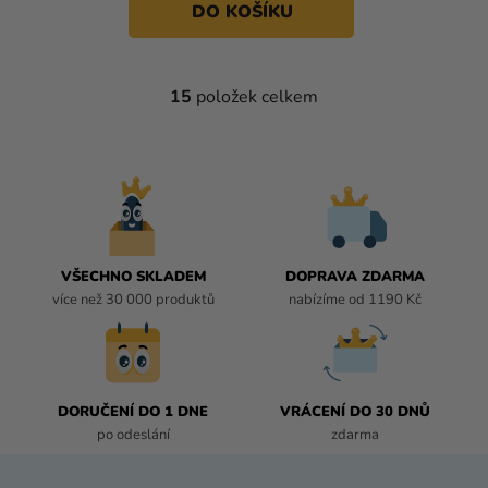
DO KOŠÍKU
15
položek celkem
O
V
L
Á
D
A
C
Í
VŠECHNO SKLADEM
DOPRAVA ZDARMA
P
více než 30 000 produktů
nabízíme od 1190 Kč
R
V
K
Y
DORUČENÍ DO 1 DNE
VRÁCENÍ DO 30 DNŮ
V
po odeslání
zdarma
Ý
P