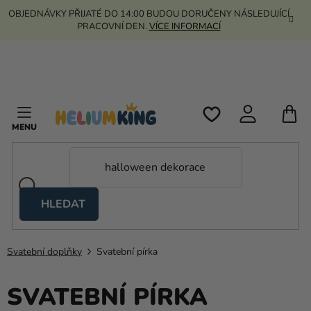
Přejít
OBJEDNÁVKY PŘIJATÉ DO 14:00 BUDOU DORUČENY NÁSLEDUJÍCÍ
na
PRACOVNÍ DEN.
VÍCE INFORMACÍ
obsah
N
K
HLEDAT
Nůžkové
stany
Svatební doplňky
Svatební pírka
Kanekalon
Helium
SVATEBNÍ PÍRKA
a