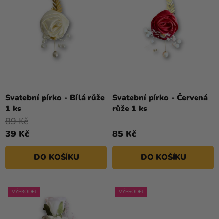
U
P
Kreativní
K
R
potřeby
T
O
Ů
Personalizované
D
produkty
U
K
Témata
T
Výprodej
Ů
Svatební pírko - Bílá růže
Svatební pírko - Červená
1 ks
růže 1 ks
Novinky
89 Kč
Naše
39 Kč
85 Kč
Tipy
DO KOŠÍKU
DO KOŠÍKU
VÝPRODEJ
VÝPRODEJ