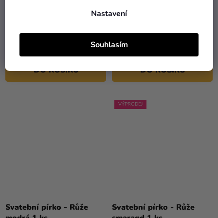
Svatební pírko - Růže
Svatební pírko - Růže
Nastavení
červená 1 ks
fialová 1 ks
Souhlasím
79 Kč
79 Kč
DO KOŠÍKU
DO KOŠÍKU
VÝPRODEJ
Svatební pírko - Růže
Svatební pírko - Růže