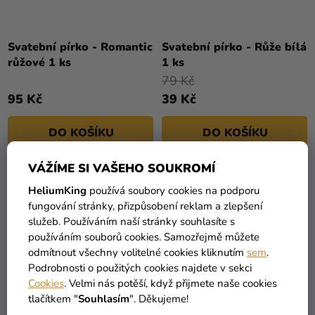
Svatební pírko - Romantic
Svatební pírko - Růže bílá
růžové 1 ks
1 ks
79 Kč
95 Kč
39 Kč
DO KOŠÍKU
DO KOŠÍKU
VÁŽÍME SI VAŠEHO SOUKROMÍ
HeliumKing
používá soubory cookies na podporu
fungování stránky, přizpůsobení reklam a zlepšení
služeb. Používáním naší stránky souhlasíte s
používáním souborů cookies. Samozřejmě můžete
odmítnout všechny volitelné cookies kliknutím
sem
.
Podrobnosti o použitých cookies najdete v sekci
Cookies
. Velmi nás potěší, když přijmete naše cookies
tlačítkem "
Souhlasím
". Děkujeme!