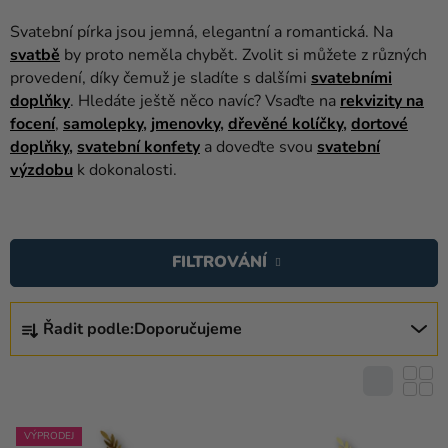
balónky
Svatební pírka jsou jemná, elegantní a romantická. Na
Svatba
svatbě
by proto neměla chybět. Zvolit si můžete z různých
provedení, díky čemuž je sladíte s dalšími
svatebními
Párty
doplňky
. Hledáte ještě něco navíc? Vsaďte na
rekvizity na
focení
,
samolepky
,
jmenovky
,
dřevěné kolíčky
,
dortové
Výzdoba
doplňky
,
svatební konfety
a doveďte svou
svatební
a
výzdobu
k dokonalosti.
doplňky
V
Kostýmy
Ý
Oblečení
FILTROVÁNÍ
P
I
Pečení
Ř
S
Řadit podle:
Doporučujeme
A
Dárky
P
Z
a
R
E
merch
O
N
D
Svátky
Í
VÝPRODEJ