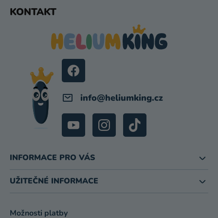
I
Z
KONTAKT
S
Á
U
P
A
T
Í
info
@
heliumking.cz
INFORMACE PRO VÁS
UŽITEČNÉ INFORMACE
Možnosti platby