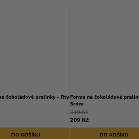
a čokoládové pralinky - Rty
Forma na čokoládové pralin
Srdce
319 Kč
č
209 Kč
DO KOŠÍKU
DO KOŠÍKU