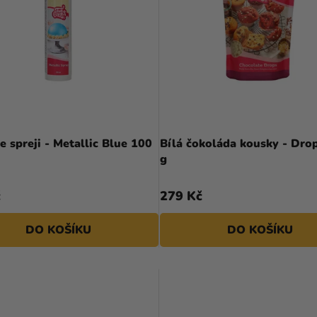
e spreji - Metallic Blue 100
Bílá čokoláda kousky - Dro
g
č
279 Kč
DO KOŠÍKU
DO KOŠÍKU