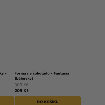
ky -
Forma na čokoládu - Fantasia
(bábovky)
309 Kč
209 Kč
DO KOŠÍKU