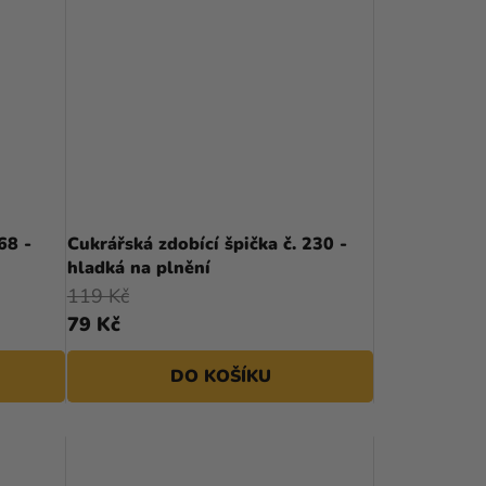
68 -
Cukrářská zdobící špička č. 230 -
hladká na plnění
119 Kč
79 Kč
DO KOŠÍKU