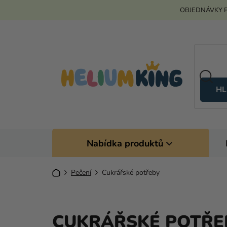
Přejít
OBJEDNÁVKY P
na
obsah
HL
Nabídka produktů
Domů
Pečení
Cukrářské potřeby
CUKRÁŘSKÉ POTŘE