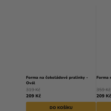
Forma na čokoládové pralinky -
Forma n
Ovál
319 Kč
359 Kč
209 Kč
209 K
DO KOŠÍKU