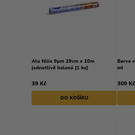
A
I
N
S
N
P
Í
R
P
O
A
D
Alu fólie 9µm 29cm x 10m
Barva v
N
jednotlivě balená [1 ks]
ml
U
E
K
39 Kč
309 K
L
T
DO KOŠÍKU
Ů