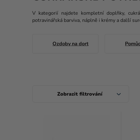
V kategorií najdete kompletní doplňky, cukr
potravinářská barviva, náplně i krémy a další s
Ozdoby na dort
Pomůc
P
O
S
V
T
Ý
R
P