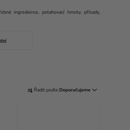
ebné ingredience, potahovací hmoty, přísady,
tní
Ř
Řadit podle:
Doporučujeme
A
Z
E
N