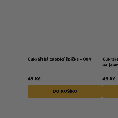
Cukrářská zdobící špička - 004
Cukrářs
na jemn
49 Kč
49 Kč
DO KOŠÍKU