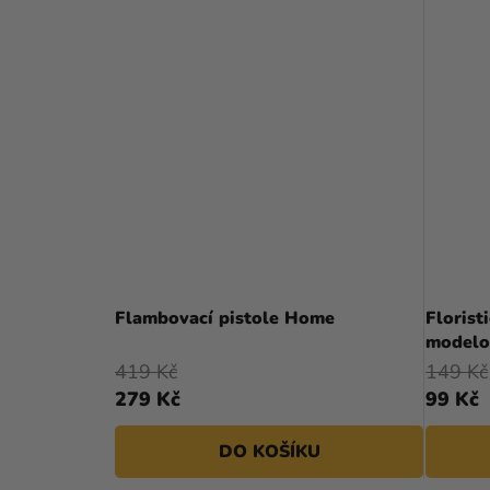
Flambovací pistole Home
Florist
modelo
419 Kč
149 Kč
279 Kč
99 Kč
DO KOŠÍKU