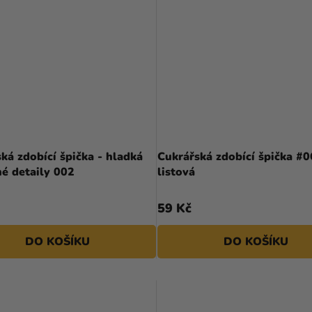
ká zdobící špička - hladká
Cukrářská zdobící špička #0
é detaily 002
listová
59 Kč
DO KOŠÍKU
DO KOŠÍKU