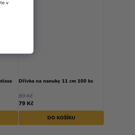
te v
tisse
Dřívka na nanuky 11 cm 100 ks
89 Kč
79 Kč
DO KOŠÍKU