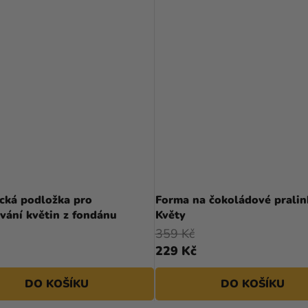
ická podložka pro
Forma na čokoládové pralin
vání květin z fondánu
Květy
359 Kč
229 Kč
DO KOŠÍKU
DO KOŠÍKU