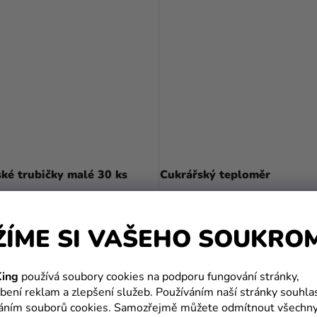
ké trubičky malé 30 ks
Cukrářský teploměr
579 Kč
359 Kč
ŽÍME SI VAŠEHO SOUKRO
DO KOŠÍKU
DO KOŠÍKU
ing
používá soubory cookies na podporu fungování stránky,
bení reklam a zlepšení služeb. Používáním naší stránky souhla
váním souborů cookies. Samozřejmě můžete odmítnout všechn