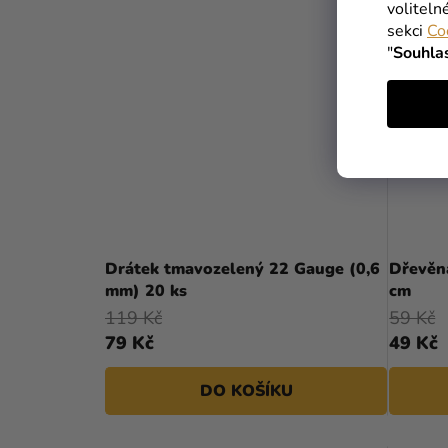
voliteln
sekci
Co
"
Souhla
Drátek tmavozelený 22 Gauge (0,6
Dřevěn
mm) 20 ks
cm
119 Kč
59 Kč
79 Kč
49 Kč
DO KOŠÍKU