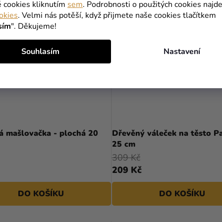
é cookies kliknutím
sem
. Podrobnosti o použitých cookies najde
okies
. Velmi nás potěší, když přijmete naše cookies tlačítkem
sím
". Děkujeme!
Souhlasím
Nastavení
á mašlovačka - plochá 20
Dřevěný váleček na těsto Pa
25 cm
309 Kč
209 Kč
DO KOŠÍKU
DO KOŠÍKU