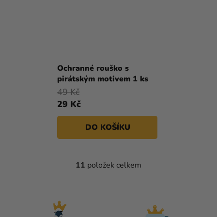
Ochranné rouško s
pirátským motivem 1 ks
49 Kč
29 Kč
DO KOŠÍKU
11
položek celkem
O
V
L
Á
D