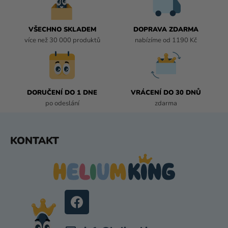
A
C
Í
VŠECHNO SKLADEM
DOPRAVA ZDARMA
P
více než 30 000 produktů
nabízíme od 1190 Kč
R
V
K
Y
DORUČENÍ DO 1 DNE
VRÁCENÍ DO 30 DNŮ
V
po odeslání
zdarma
Ý
P
I
Z
KONTAKT
S
Á
U
P
A
T
Í