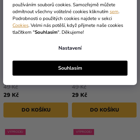
používáním souborů cookies. Samozřejmě můžete
VÝPRODEJ
VÝPRODEJ
odmítnout všechny volitelné cookies kliknutím
sem
.
Podrobnosti o použitých cookies najdete v sekci
Cookies
. Velmi nás potěší, když přijmete naše cookies
tlačítkem "
Souhlasím
". Děkujeme!
Nastavení
Souhlasím
Ochranné rouško s
Ochranné rouško s
motivem opice 1 ks
motivem vousů
49 Kč
49 Kč
29 Kč
29 Kč
DO KOŠÍKU
DO KOŠÍKU
VÝPRODEJ
VÝPRODEJ