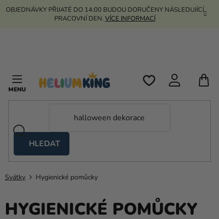
Přejít
OBJEDNÁVKY PŘIJATÉ DO 14:00 BUDOU DORUČENY NÁSLEDUJÍCÍ
na
PRACOVNÍ DEN.
VÍCE INFORMACÍ
obsah
N
K
HLEDAT
Nůžkové
stany
Svátky
Hygienické pomůcky
Kanekalon
Helium
HYGIENICKÉ POMŮCKY
a