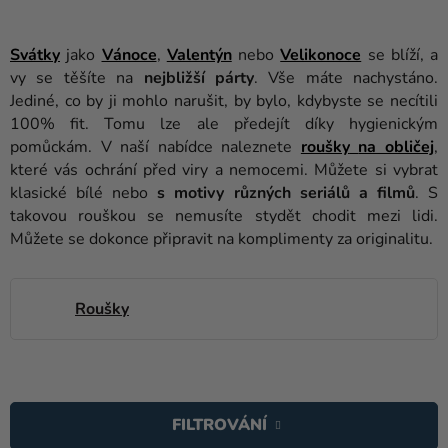
balónky
Svatba
Svátky
jako
Vánoce
,
Valentýn
nebo
Velikonoce
se blíží, a
vy se těšíte na
nejbližší párty
. Vše máte nachystáno.
Párty
Jediné, co by ji mohlo narušit, by bylo, kdybyste se necítili
100% fit. Tomu lze ale předejít díky hygienickým
Výzdoba
pomůckám. V naší nabídce naleznete
roušky
na obličej
,
a
které vás ochrání před viry a nemocemi. Můžete si vybrat
doplňky
klasické bílé nebo
s motivy různých seriálů a filmů
. S
takovou rouškou se nemusíte stydět chodit mezi lidi.
Kostýmy
Můžete se dokonce připravit na komplimenty za originalitu.
Oblečení
Pečení
Roušky
Dárky
a
V
merch
Ý
FILTROVÁNÍ
Svátky
P