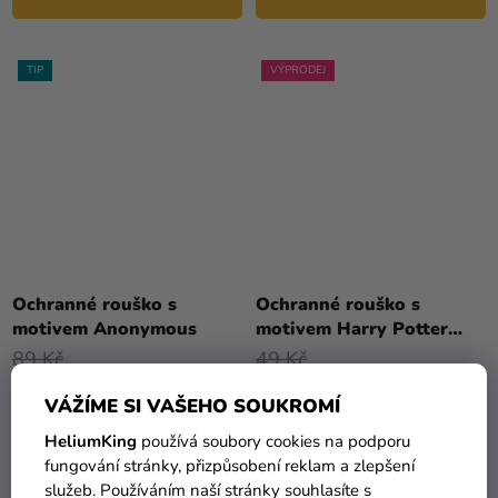
TIP
VÝPRODEJ
Ochranné rouško s
Ochranné rouško s
motivem Anonymous
motivem Harry Potter
Nebelvír 1 ks
89 Kč
49 Kč
79 Kč
29 Kč
VÁŽÍME SI VAŠEHO SOUKROMÍ
DO KOŠÍKU
DO KOŠÍKU
HeliumKing
používá soubory cookies na podporu
fungování stránky, přizpůsobení reklam a zlepšení
služeb. Používáním naší stránky souhlasíte s