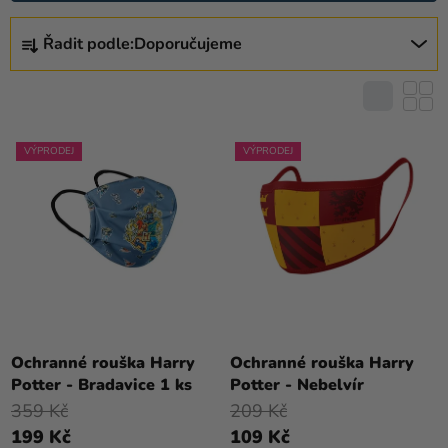
I
Kreativní
Ř
S
Řadit podle:
Doporučujeme
potřeby
A
P
Z
Personalizované
R
E
produkty
O
N
D
Témata
Í
VÝPRODEJ
VÝPRODEJ
U
P
Výprodej
K
R
T
Novinky
O
Ů
D
Naše
U
Tipy
K
T
Ů
Ochranné rouška Harry
Ochranné rouška Harry
Potter - Bradavice 1 ks
Potter - Nebelvír
359 Kč
209 Kč
199 Kč
109 Kč