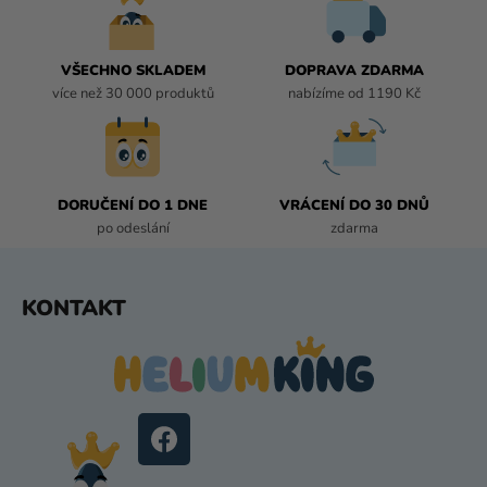
A
C
Í
VŠECHNO SKLADEM
DOPRAVA ZDARMA
P
více než 30 000 produktů
nabízíme od 1190 Kč
R
V
K
Y
DORUČENÍ DO 1 DNE
VRÁCENÍ DO 30 DNŮ
V
po odeslání
zdarma
Ý
P
I
Z
KONTAKT
S
Á
U
P
A
T
Í