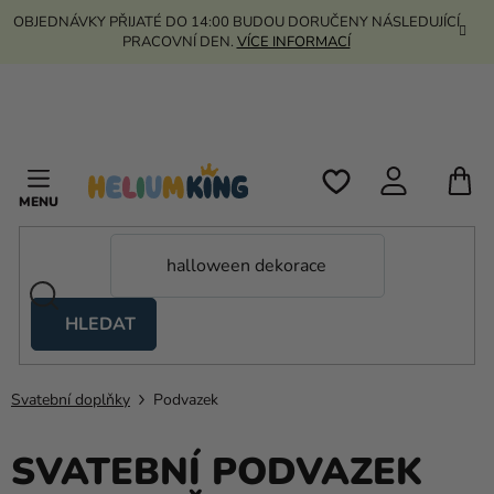
Přejít
OBJEDNÁVKY PŘIJATÉ DO 14:00 BUDOU DORUČENY NÁSLEDUJÍCÍ
na
PRACOVNÍ DEN.
VÍCE INFORMACÍ
obsah
N
K
HLEDAT
Nůžkové
stany
Svatební doplňky
Podvazek
Kanekalon
Helium
SVATEBNÍ PODVAZEK
a