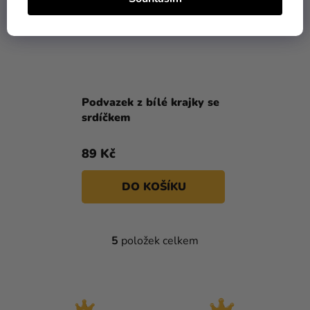
Podvazek z bílé krajky se
srdíčkem
89 Kč
DO KOŠÍKU
5
položek celkem
O
V
L
Á
D