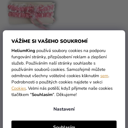
VÁŽÍME SI VAŠEHO SOUKROMÍ
HeliumKing
používá soubory cookies na podporu
Set svatebních podvazků
Svatební podvazky -
fungování stránky, přizpůsobení reklam a zlepšení
- Růžový 2 ks
Černé 2 ks
služeb. Používáním naší stránky souhlasíte s
169 Kč
119 Kč
používáním souborů cookies. Samozřejmě můžete
79 Kč
49 Kč
odmítnout všechny volitelné cookies kliknutím
sem
.
Podrobnosti o použitých cookies najdete v sekci
Cookies
. Velmi nás potěší, když přijmete naše cookies
DO KOŠÍKU
DO KOŠÍKU
tlačítkem "
Souhlasím
". Děkujeme!
Nastavení
Souhlasím