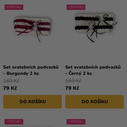
N
D
Kreativní
Í
VÝPRODEJ
VÝPRODEJ
U
potřeby
P
K
R
Personalizované
T
O
produkty
Ů
D
Témata
U
K
Výprodej
Průměrné
T
hodnocení
Novinky
Ů
Set svatebních podvazků
Set svatebních podvazků
produktu
- Burgundy 2 ks
- Černý 2 ks
Naše
je
169 Kč
169 Kč
Tipy
5,0
79 Kč
79 Kč
z
5
DO KOŠÍKU
DO KOŠÍKU
hvězdiček.
VÝPRODEJ
VÝPRODEJ