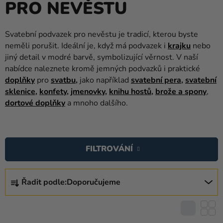
PRO NEVĚSTU
balónky
Svatba
Svatební podvazek pro nevěstu je tradicí, kterou byste
neměli porušit. Ideální je, když má podvazek i
krajku
nebo
Párty
jiný detail v modré barvě, symbolizující věrnost. V naší
Výzdoba
nabídce naleznete kromě jemných podvazků i praktické
a
doplňky
pro
svatbu
,
jako například
svatební pera
,
svatební
doplňky
sklenice
,
konfety
,
jmenovky
,
knihu hostů
,
brože a spony
,
dortové doplňky
a mnoho dalšího.
Kostýmy
V
Oblečení
Ý
FILTROVÁNÍ
Pečení
P
I
Dárky
Ř
S
a
Řadit podle:
Doporučujeme
A
P
merch
Z
R
E
Svátky
O