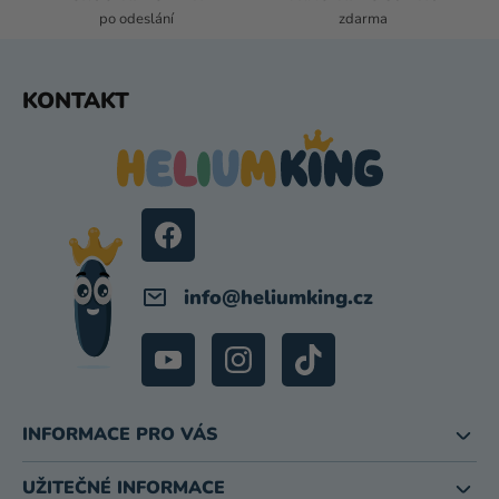
V
po odeslání
zdarma
Ý
P
I
Z
KONTAKT
S
Á
U
P
A
T
Í
info
@
heliumking.cz
INFORMACE PRO VÁS
UŽITEČNÉ INFORMACE