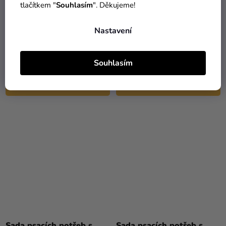
tlačítkem "
Souhlasím
". Děkujeme!
Plechový penál Harry
Sada na psaní Harry
Nastavení
Potter - Nástupiště 9 a
Potter - Kawaii Zmijozel
3/4
399 Kč
519 Kč
Souhlasím
DO KOŠÍKU
DO KOŠÍKU
Sada psacích potřeb s
Sada psacích potřeb s