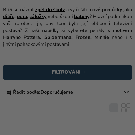
balónky
Blíží se návrat
zpět do školy
a vy řešíte
nové pomůcky
jako
Svatba
diáře
,
pera
,
záložky
nebo školní
batohy
? Hlavní podmínkou
vaší ratolesti je, aby tam byla její oblíbená televizní
Párty
postava? Z naší nabídky si vyberete penály
s motivem
Harryho Pottera, Spidermana, Frozen, Minnie
nebo i s
Výzdoba
jinými pohádkovými postavami.
a
doplňky
V
Kostýmy
Ý
FILTROVÁNÍ
P
Oblečení
I
Ř
Pečení
S
Řadit podle:
Doporučujeme
A
P
Z
Dárky
R
E
a
O
merch
N
D
Í
Svátky
U
P