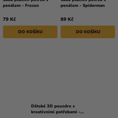
penálem - Frozen
penálem - Spiderman
79 Kč
89 Kč
DO KOŠÍKU
DO KOŠÍKU
Dětské 3D pouzdro s
kreativními potřebami -
Gabby's Dollhouse