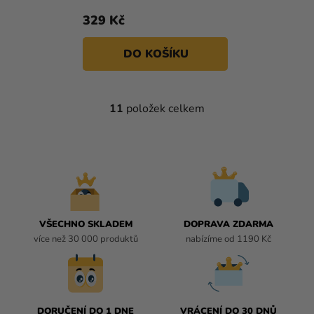
329 Kč
DO KOŠÍKU
11
položek celkem
O
V
L
Á
D
A
C
Í
VŠECHNO SKLADEM
DOPRAVA ZDARMA
P
více než 30 000 produktů
nabízíme od 1190 Kč
R
V
K
Y
DORUČENÍ DO 1 DNE
VRÁCENÍ DO 30 DNŮ