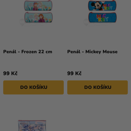
K
R
Kreativní
T
potřeby
O
Ů
D
Personalizované
U
produkty
K
Témata
T
Ů
Penál - Frozen 22 cm
Penál - Mickey Mouse
Výprodej
Novinky
99 Kč
99 Kč
Naše
Tipy
DO KOŠÍKU
DO KOŠÍKU