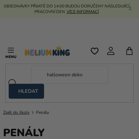
Přejít
OBJEDNÁVKY PŘIJATÉ DO 14:00 BUDOU DORUČENY NÁSLEDUJÍCÍ
na
PRACOVNÍ DEN.
VÍCE INFORMACÍ
obsah
N
K
HLEDAT
Nůžkové
stany
Zpět do školy
Penály
Kanekalon
Helium
PENÁLY
a