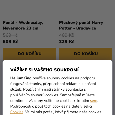
Penál - Wednesday,
Plechový penál Harry
Nevermore 23 cm
Potter - Bradavice
569 Kč
409 Kč
509 Kč
229 Kč
DO KOŠÍKU
DO KOŠÍKU
VÁŽÍME SI VAŠEHO SOUKROMÍ
HeliumKing
používá soubory cookies na podporu
fungování stránky, přizpůsobení reklam a zlepšení
služeb. Používáním naší stránky souhlasíte s
používáním souborů cookies. Samozřejmě můžete
odmítnout všechny volitelné cookies kliknutím
sem
.
Podrobnosti o použitých cookies najdete v sekci
Cookies
. Velmi nás potěší, když přijmete naše cookies