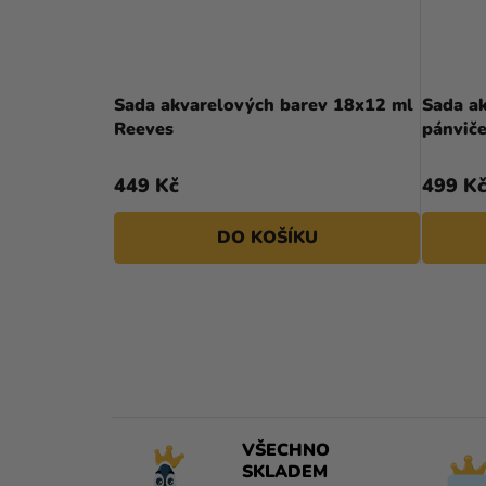
Sada akvarelových barev 18x12 ml
Sada a
Reeves
pánvič
449 Kč
499 K
DO KOŠÍKU
VŠECHNO
SKLADEM