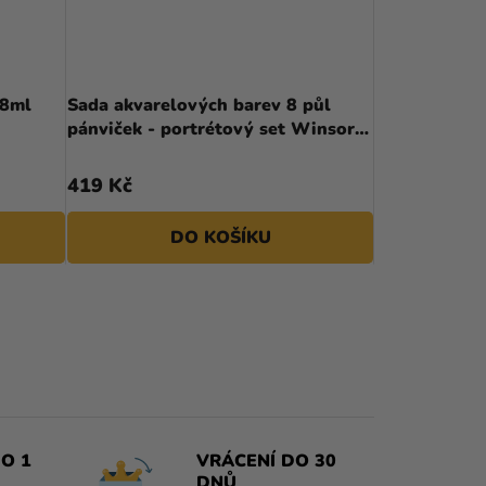
x8ml
Sada akvarelových barev 8 půl
pánviček - portrétový set Winsor &
Newton
419 Kč
DO KOŠÍKU
O 1
VRÁCENÍ DO 30
DNŮ