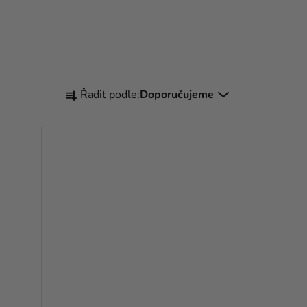
Ř
Řadit podle:
Doporučujeme
A
Z
E
N
Í
P
R
O
D