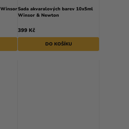
U
 Winsor
Sada akvaralových barev 10x5ml
Winsor & Newton
K
T
399 Kč
Ů
DO KOŠÍKU