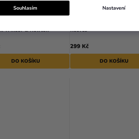
Souhlasím
Nastavení
kvarelových barev 12ks půl
Sada akvarelových barev 1
ek Winsor & Newton
Reeves
č
299 Kč
DO KOŠÍKU
DO KOŠÍKU