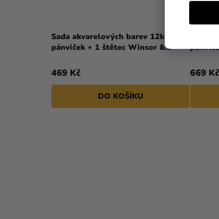
Sada akvarelových barev 12ks půl
Sada a
pánviček + 1 štětec Winsor &
pánvič
Newton
469 Kč
669 K
DO KOŠÍKU