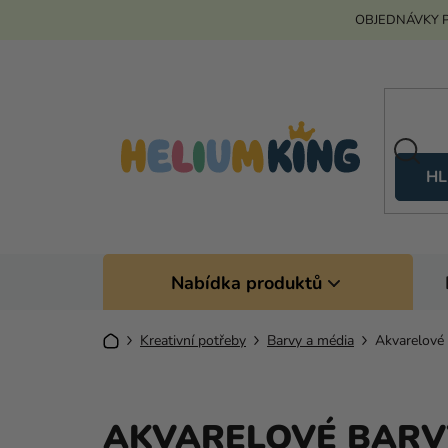
Přejít
OBJEDNÁVKY P
na
obsah
HL
Nabídka produktů
Domů
Kreativní potřeby
Barvy a média
Akvarelové
AKVARELOVÉ BARV