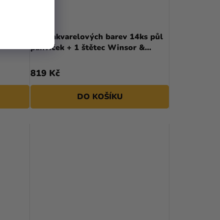
2x12 ml
Sada akvarelových barev 14ks půl
pánviček + 1 štětec Winsor &
Newton
819 Kč
DO KOŠÍKU