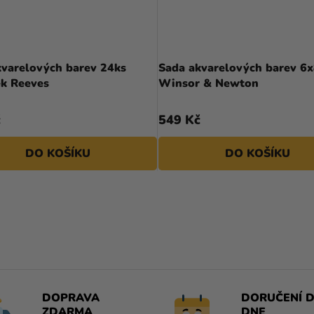
kvarelových barev 24ks
Sada akvarelových barev 6
ek Reeves
Winsor & Newton
č
549 Kč
DO KOŠÍKU
DO KOŠÍKU
O
V
L
Á
D
A
DOPRAVA
DORUČENÍ D
C
ZDARMA
DNE