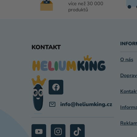
více než 30 000
produktů
Z
Á
INFOR
KONTAKT
P
O nás
A
Doprav
T
Í
Kontak
info
@
heliumking.cz
Inform
Reklama