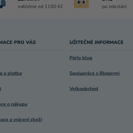
Í
nabízíme od 1190 Kč
po odeslání
P
R
V
K
Y
V
MACE PRO VÁS
UŽITEČNÉ INFORMACE
Ý
P
Párty blog
I
S
a a platba
Spolupráce s Blogermi
U
t
Velkoobchod
ace o nákupu
ce a vrácení zboží