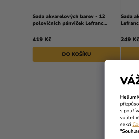
Sada akvarelových barev - 12
Sada ak
polovičních pánviček Lefranc
Lefran
Bourgeois
419 Kč
249 K
DO KOŠÍKU
VÁ
HeliumK
přizpůso
s použí
voliteln
sekci
Co
"
Souhla