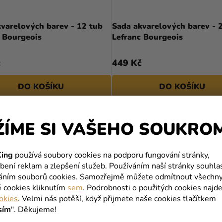
varelových barev - 12 tub
Sada akvarelových barev - 
c Bourgeois
Lefranc Bourgeois
č
449 Kč
DO KOŠÍKU
DO KOŠÍKU
ŽÍME SI VAŠEHO SOUKRO
ing
používá soubory cookies na podporu fungování stránky,
bení reklam a zlepšení služeb. Používáním naší stránky souhla
váním souborů cookies. Samozřejmě můžete odmítnout všechn
é cookies kliknutím
sem
. Podrobnosti o použitých cookies najde
okies
. Velmi nás potěší, když přijmete naše cookies tlačítkem
sím
". Děkujeme!