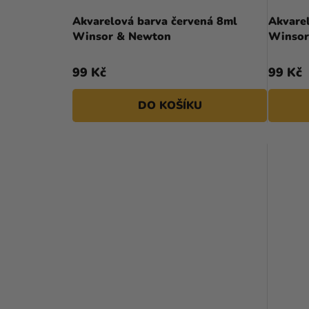
A
D
Akvarelová barva červená 8ml
Akvarel
N
Winsor & Newton
Winsor
U
E
K
99 Kč
99 Kč
L
T
DO KOŠÍKU
Ů