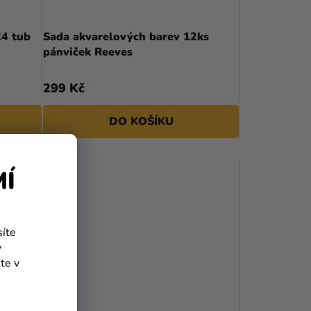
24 tub
Sada akvarelových barev 12ks
pánviček Reeves
299 Kč
DO KOŠÍKU
MÍ
síte
y
te v