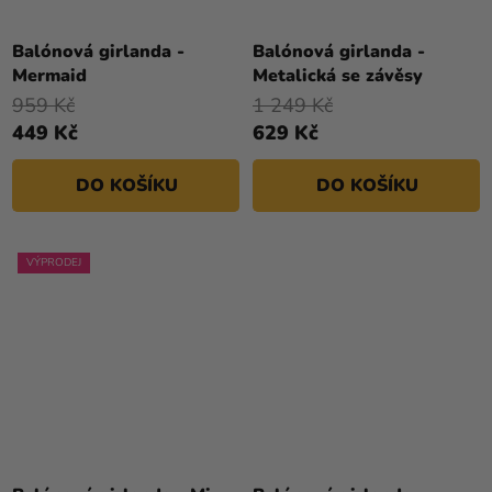
Balónová girlanda -
Balónová girlanda -
Mermaid
Metalická se závěsy
959 Kč
1 249 Kč
449 Kč
629 Kč
DO KOŠÍKU
DO KOŠÍKU
VÝPRODEJ