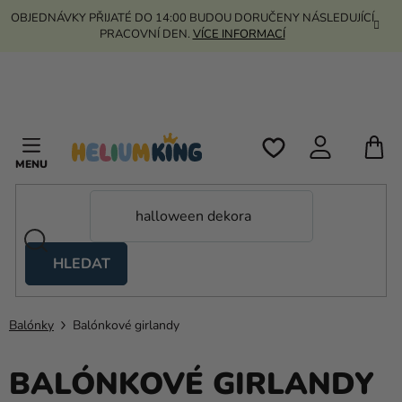
Přejít
OBJEDNÁVKY PŘIJATÉ DO 14:00 BUDOU DORUČENY NÁSLEDUJÍCÍ
na
PRACOVNÍ DEN.
VÍCE INFORMACÍ
obsah
N
K
HLEDAT
Nůžkové
stany
Balónky
Balónkové girlandy
Kanekalon
Helium
BALÓNKOVÉ GIRLANDY
a