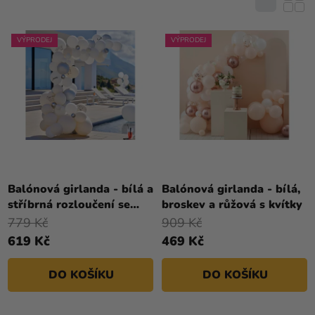
R
E
Kreativní
O
N
potřeby
D
Í
VÝPRODEJ
VÝPRODEJ
U
Personalizované
P
K
produkty
R
T
O
Témata
Ů
D
Výprodej
U
K
Novinky
T
Ů
Balónová girlanda - bílá a
Balónová girlanda - bílá,
Naše
stříbrná rozloučení se
broskev a růžová s kvítky
Tipy
svobodou
779 Kč
909 Kč
619 Kč
469 Kč
DO KOŠÍKU
DO KOŠÍKU