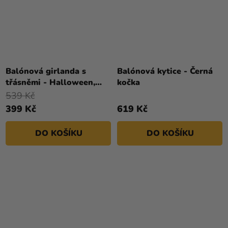
Balónová girlanda s
Balónová kytice - Černá
třásněmi - Halloween,
kočka
netopýři
539 Kč
399 Kč
619 Kč
DO KOŠÍKU
DO KOŠÍKU