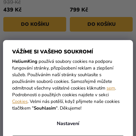
939 Kč
439 Kč
799 Kč
DO KOŠÍKU
DO KOŠÍKU
VÝPRODEJ
VÝPRODEJ
VÁŽÍME SI VAŠEHO SOUKROMÍ
HeliumKing
používá soubory cookies na podporu
fungování stránky, přizpůsobení reklam a zlepšení
služeb. Používáním naší stránky souhlasíte s
používáním souborů cookies. Samozřejmě můžete
odmítnout všechny volitelné cookies kliknutím
sem
.
Podrobnosti o použitých cookies najdete v sekci
Cookies
. Velmi nás potěší, když přijmete naše cookies
tlačítkem "
Souhlasím
". Děkujeme!
Balónová girlanda -
Balónová girlanda -
Pudrová a tělová
Růžová, fialová a šedá
luxus s kvítky
Nastavení
789 Kč
1 429 Kč
459 Kč
1 139 Kč