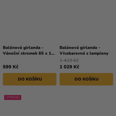
Balónová girlanda -
Balónová girlanda -
Vánoční stromek 65 x 161
Vícebarevná s lampiony
cm
1 419 Kč
599 Kč
1 029 Kč
DO KOŠÍKU
DO KOŠÍKU
VÝPRODEJ