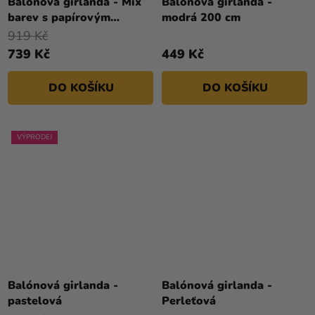
Balónová girlanda - Mix
Balónová girlanda -
barev s papírovým
modrá 200 cm
vějířem
919 Kč
739 Kč
449 Kč
DO KOŠÍKU
DO KOŠÍKU
VÝPRODEJ
Balónová girlanda -
Balónová girlanda -
pastelová
Perleťová