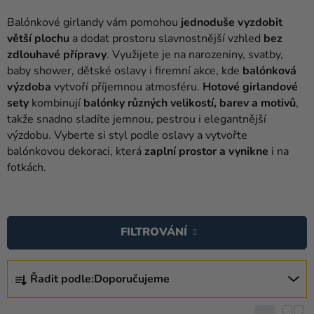
balónky
Balónkové girlandy vám pomohou
jednoduše vyzdobit
Svatba
větší plochu
a dodat prostoru slavnostnější vzhled
bez
zdlouhavé přípravy
. Využijete je na narozeniny, svatby,
Párty
baby shower, dětské oslavy i firemní akce, kde
balónková
výzdoba
vytvoří příjemnou atmosféru.
Hotové girlandové
Výzdoba
sety
kombinují
balónky různých velikostí, barev a motivů
,
a
takže snadno sladíte jemnou, pestrou i elegantnější
doplňky
výzdobu. Vyberte si styl podle oslavy a vytvořte
balónkovou dekoraci, která
zaplní prostor a vynikne
i na
Kostýmy
fotkách.
Oblečení
V
Pečení
Ý
FILTROVÁNÍ
Dárky
P
a
I
Ř
merch
S
Řadit podle:
Doporučujeme
A
P
Svátky
Z