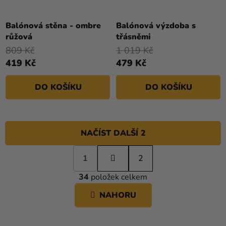
Balónová stěna - ombre
Balónová výzdoba s
růžová
třásněmi
809 Kč
1 019 Kč
419 Kč
479 Kč
DO KOŠÍKU
DO KOŠÍKU
NAČÍST DALŠÍ 2
S
1
t
2
O
r
34
položek celkem
á
V
n
L
NAHORU
k
Á
o
D
v
A