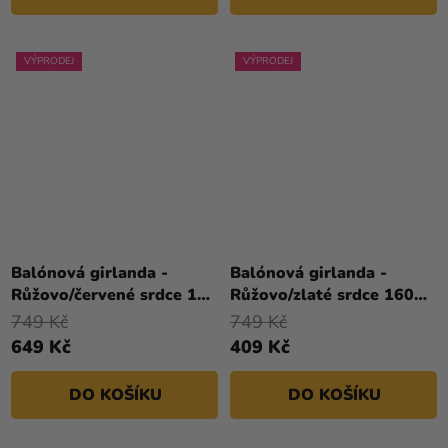
VÝPRODEJ
VÝPRODEJ
Balónová girlanda -
Balónová girlanda -
Růžovo/červené srdce 160
Růžovo/zlaté srdce 160
cm
cm
749 Kč
749 Kč
649 Kč
409 Kč
DO KOŠÍKU
DO KOŠÍKU