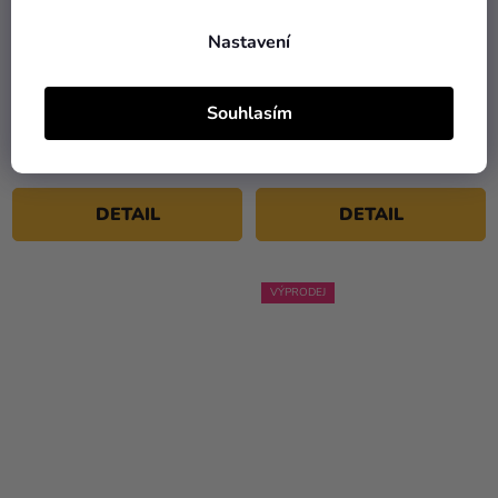
Nastavení
Dětský kostým - Santa
Dětský kostým - Svatý
Claus bordový
Josef
Souhlasím
1 089 Kč
979 Kč
549 Kč
DETAIL
DETAIL
VÝPRODEJ