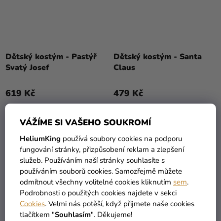
Dětský kostým - Pastýř
Dětský kostým - Santa
Svatý Josef
Claus
619 Kč
479 Kč
DETAIL
DETAIL
VÁŽÍME SI VAŠEHO SOUKROMÍ
HeliumKing
používá soubory cookies na podporu
fungování stránky, přizpůsobení reklam a zlepšení
služeb. Používáním naší stránky souhlasíte s
používáním souborů cookies. Samozřejmě můžete
odmítnout všechny volitelné cookies kliknutím
sem
.
Podrobnosti o použitých cookies najdete v sekci
Cookies
. Velmi nás potěší, když přijmete naše cookies
tlačítkem "
Souhlasím
". Děkujeme!