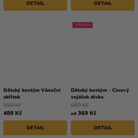
DETAIL
DETAIL
VÝPRODEJ
Dětský kostým Vánoční
Dětský kostým - Cínový
skřítek
vojáček dívka
559 Kč
669 Kč
489 Kč
369 Kč
od
DETAIL
DETAIL