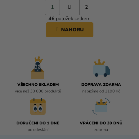
S
1
t
2
O
r
46
položek celkem
á
V
n
L
NAHORU
k
Á
o
D
v
A
á
C
n
í
Í
P
R
V
VŠECHNO SKLADEM
DOPRAVA ZDARMA
K
více než 30 000 produktů
nabízíme od 1190 Kč
Y
V
Ý
P
I
DORUČENÍ DO 1 DNE
VRÁCENÍ DO 30 DNŮ
S
po odeslání
zdarma
U