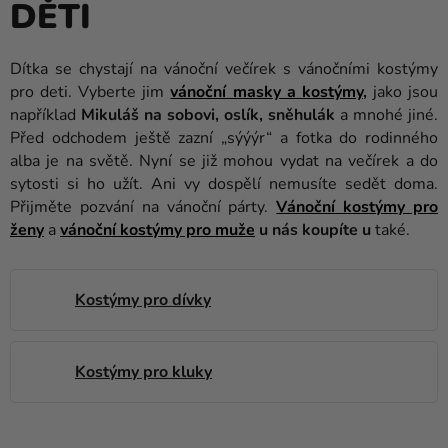
DĚTI
balónky
Svatba
Dítka se chystají na vánoční večírek s vánočními kostýmy
pro deti. Vyberte jim
vánoční masky a kostýmy
,
jako jsou
Párty
například
Mikuláš na sobovi, oslík, sněhulák
a mnohé jiné.
Výzdoba
Před odchodem ještě zazní „sýýýr“ a fotka do rodinného
a
alba je na světě. Nyní se již mohou vydat na večírek a do
doplňky
sytosti si ho užít. Ani vy dospělí nemusíte sedět doma.
Přijměte pozvání na vánoční párty.
Vánoční kostýmy pro
Kostýmy
ženy
a
vánoční kostýmy pro muže
u nás koupíte u
také.
Oblečení
Kostýmy pro dívky
Pečení
Dárky
a
Kostýmy pro kluky
merch
Svátky