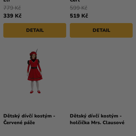
779 Kč
599 Kč
339 Kč
519 Kč
DETAIL
DETAIL
Dětský dívčí kostým -
Dětský dívčí kostým -
Červené páže
holčička Mrs. Clausové