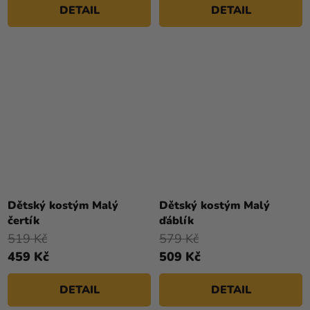
DETAIL
DETAIL
Průměrné
hodnocení
Dětský kostým Malý
Dětský kostým Malý
produktu
čertík
ďáblík
je
519 Kč
579 Kč
5,0
459 Kč
509 Kč
z
5
DETAIL
DETAIL
hvězdiček.