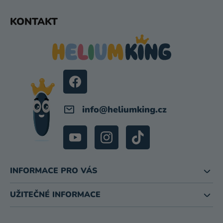
Z
KONTAKT
Á
P
A
T
Í
info
@
heliumking.cz
INFORMACE PRO VÁS
UŽITEČNÉ INFORMACE