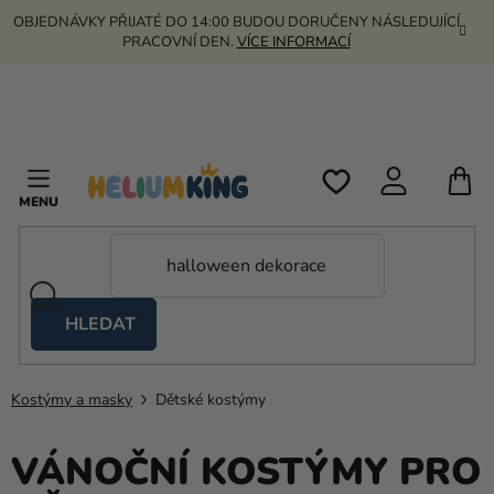
Přejít
OBJEDNÁVKY PŘIJATÉ DO 14:00 BUDOU DORUČENY NÁSLEDUJÍCÍ
na
PRACOVNÍ DEN.
VÍCE INFORMACÍ
obsah
N
K
HLEDAT
Nůžkové
stany
Kostýmy a masky
Dětské kostýmy
Kanekalon
Helium
VÁNOČNÍ KOSTÝMY PRO
a