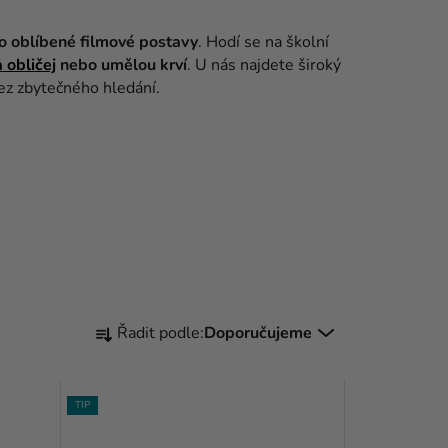
bo oblíbené filmové postavy
. Hodí se na školní
 obličej
nebo umělou krví
. U nás najdete široký
ez zbytečného hledání.
Ř
Řadit podle:
Doporučujeme
A
Z
TIP
E