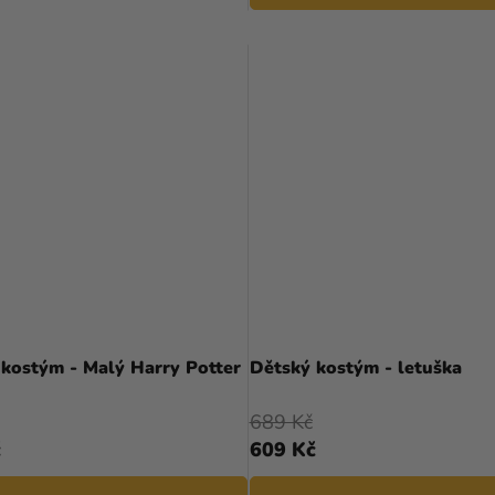
Průměrné
hodnocení
 kostým - Malý Harry Potter
Dětský kostým - letuška
produktu
je
689 Kč
5,0
č
609 Kč
z
5