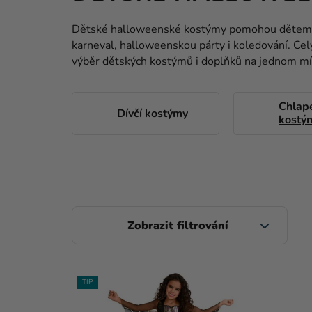
Dětské halloweenské kostýmy pomohou dětem
karneval, halloweenskou párty i koledování. Cel
výběr dětských kostýmů i doplňků na jednom mí
Chlap
Dívčí kostýmy
kostý
P
O
S
V
T
TIP
Ý