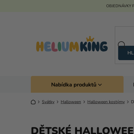
Přejít
OBJEDNÁVKY P
na
obsah
HL
Nabídka produktů
Domů
Svátky
Halloween
Halloween kostýmy
D
DĚTSKÉ HALLOWEE