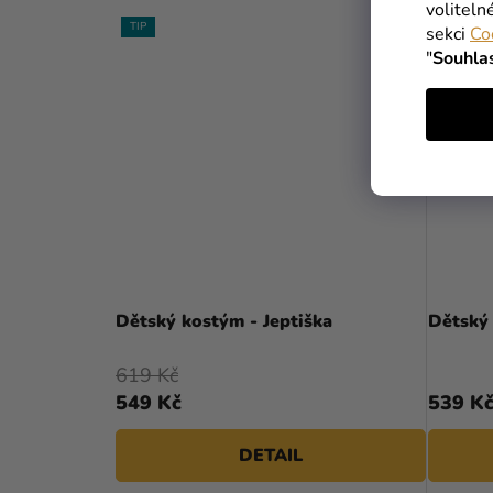
voliteln
TIP
sekci
Co
"
Souhla
Dětský kostým - Jeptiška
Dětský 
619 Kč
549 Kč
539 K
DETAIL