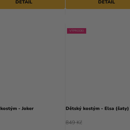
DETAIL
DETAIL
hvězdiček.
VÝPRODEJ
Průměrné
Průměrné
hodnocení
hodnocení
kostým - Joker
Dětský kostým - Elsa (šaty)
produktu
produktu
je
je
849 Kč
5,0
5,0