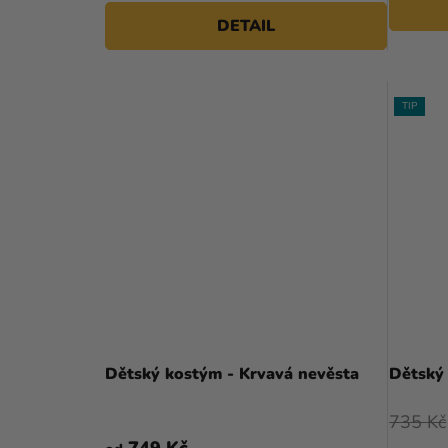
DETAIL
TIP
Dětský kostým - Krvavá nevěsta
Dětský 
735 Kč