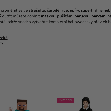
 proměnit se ve
strašidla, čarodějnice, upíry, superhrdiny ne
ý outfit můžete doplnit
maskou
, pláštěm,
parukou
,
barvami na
stě, takže snadno vytvoříte kompletní halloweenský převlek b
ecké
my
VÝPRODEJ