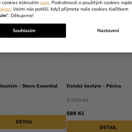
é cookies kliknutím
sem
. Podrobnosti o použitých cookies najde
TIP
okies
. Velmi nás potěší, když přijmete naše cookies tlačítkem
VÝPRODEJ
sím
". Děkujeme!
Souhlasím
Nastavení
kostým - Steve Essential
Detský kostým - Pávica
1 039 Kč
č
589 Kč
DETAIL
DETAIL