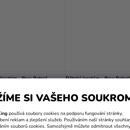
 kostým - Paw Patrol
Dětský kostým - Paw Patro
ll
599 Kč
ŽÍME SI VAŠEHO SOUKRO
č
519 Kč
ing
používá soubory cookies na podporu fungování stránky,
DETAIL
DETAIL
bení reklam a zlepšení služeb. Používáním naší stránky souhla
váním souborů cookies. Samozřejmě můžete odmítnout všechn