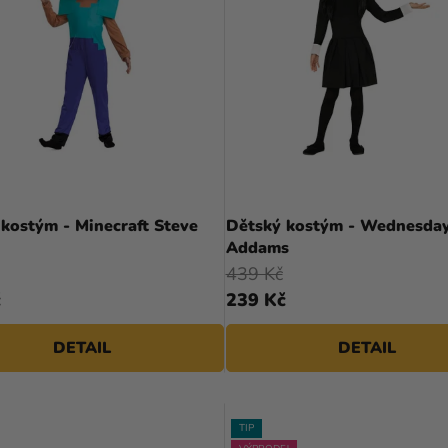
kostým - Minecraft Steve
Dětský kostým - Wednesda
Addams
439 Kč
č
239 Kč
DETAIL
DETAIL
TIP