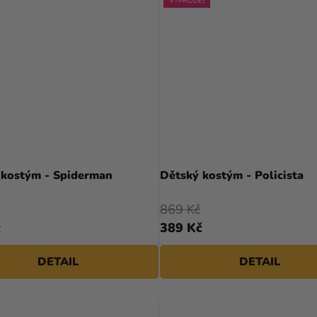
VÝPRODEJ
 kostým - Spiderman
Dětský kostým - Policista
869 Kč
č
389 Kč
DETAIL
DETAIL