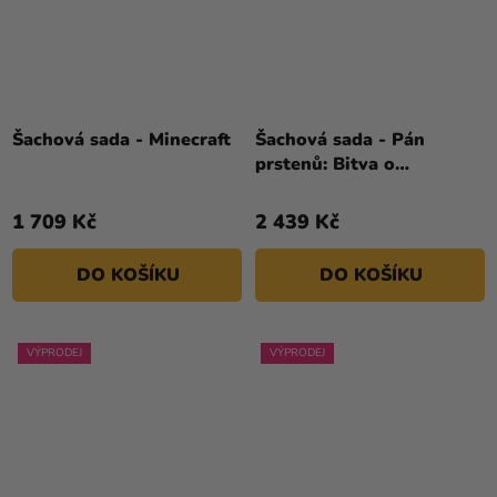
Šachová sada - Minecraft
Šachová sada - Pán
prstenů: Bitva o
Středozem
1 709 Kč
2 439 Kč
DO KOŠÍKU
DO KOŠÍKU
VÝPRODEJ
VÝPRODEJ