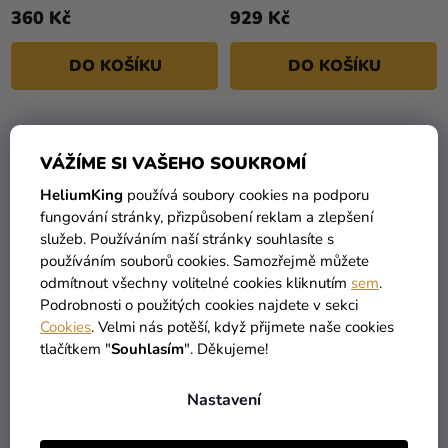
360 Kč
929 Kč
DO KOŠÍKU
DO KOŠÍKU
TIP
VÁŽÍME SI VAŠEHO SOUKROMÍ
HeliumKing
používá soubory cookies na podporu
fungování stránky, přizpůsobení reklam a zlepšení
služeb. Používáním naší stránky souhlasíte s
používáním souborů cookies. Samozřejmě můžete
odmítnout všechny volitelné cookies kliknutím
sem
.
Podrobnosti o použitých cookies najdete v sekci
Cookies
. Velmi nás potěší, když přijmete naše cookies
Puzzle - Mozkomorové v
Puzzle Hra o trůny - The
tlačítkem "
Souhlasím
". Děkujeme!
Bradavicích
Red Keep
Nastavení
619 Kč
1 819 Kč