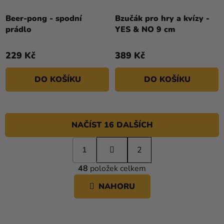
Beer-pong - spodní
Bzučák pro hry a kvízy -
prádlo
YES & NO 9 cm
229 Kč
389 Kč
DO KOŠÍKU
DO KOŠÍKU
NAČÍST 16 DALŠÍCH
S
1
t
2
O
r
48
položek celkem
á
V
n
L
NAHORU
k
Á
o
D
v
A
á