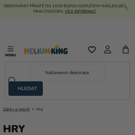
Přejít
OBJEDNÁVKY PŘIJATÉ DO 14:00 BUDOU DORUČENY NÁSLEDUJÍCÍ
na
PRACOVNÍ DEN.
VÍCE INFORMACÍ
obsah
N
K
HLEDAT
Nůžkové
stany
Dárky a merch
Hry
Kanekalon
Helium
HRY
a