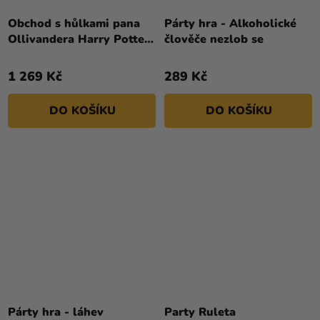
Obchod s hůlkami pana
Párty hra - Alkoholické
Ollivandera Harry Potter
člověče nezlob se
- 3D puzzle
1 269 Kč
289 Kč
DO KOŠÍKU
DO KOŠÍKU
Párty hra - láhev
Party Ruleta