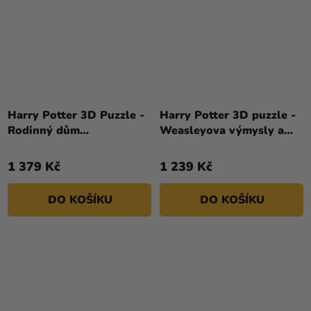
Harry Potter 3D Puzzle -
Harry Potter 3D puzzle -
Rodinný dům
Weasleyova výmysly a
Weasleyových
vynálezy
1 379 Kč
1 239 Kč
DO KOŠÍKU
DO KOŠÍKU