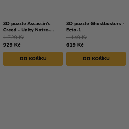
3D puzzle Assassin’s
3D puzzle Ghostbusters -
Creed - Unity Notre-
Ecto-1
Dame
1 729 Kč
1 149 Kč
929 Kč
619 Kč
DO KOŠÍKU
DO KOŠÍKU