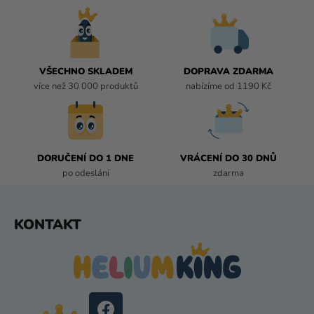
C
n
í
Í
P
R
V
VŠECHNO SKLADEM
DOPRAVA ZDARMA
K
více než 30 000 produktů
nabízíme od 1190 Kč
Y
V
Ý
P
I
DORUČENÍ DO 1 DNE
VRÁCENÍ DO 30 DNŮ
S
po odeslání
zdarma
U
Z
KONTAKT
Á
P
A
T
Í