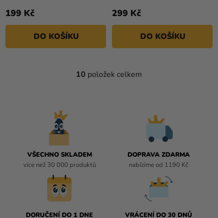
199 Kč
299 Kč
DO KOŠÍKU
DO KOŠÍKU
10
položek celkem
O
V
L
Á
D
A
C
Í
VŠECHNO SKLADEM
DOPRAVA ZDARMA
P
více než 30 000 produktů
nabízíme od 1190 Kč
R
V
K
Y
DORUČENÍ DO 1 DNE
VRÁCENÍ DO 30 DNŮ