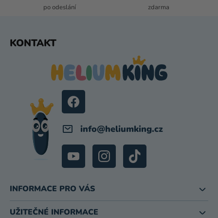
V
po odeslání
zdarma
Ý
P
I
Z
KONTAKT
S
Á
U
P
A
T
Í
info
@
heliumking.cz
INFORMACE PRO VÁS
UŽITEČNÉ INFORMACE