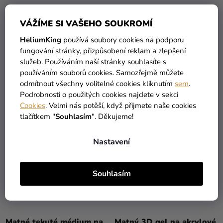
Lesklý 3D gel na akrylové
Lesklý gel na akrylové
VÁŽÍME SI VAŠEHO SOUKROMÍ
barvy 120ml Lefranc
barvy 120ml Lefranc
HeliumKing
používá soubory cookies na podporu
Bourgeois
Bourgeois
fungování stránky, přizpůsobení reklam a zlepšení
199 Kč
199 Kč
služeb. Používáním naší stránky souhlasíte s
používáním souborů cookies. Samozřejmě můžete
DO KOŠÍKU
DO KOŠÍKU
odmítnout všechny volitelné cookies kliknutím
sem
.
Podrobnosti o použitých cookies najdete v sekci
Cookies
. Velmi nás potěší, když přijmete naše cookies
tlačítkem "
Souhlasím
". Děkujeme!
Nastavení
Souhlasím
Matné tekuté médium na
Matný 3D gel na akrylové