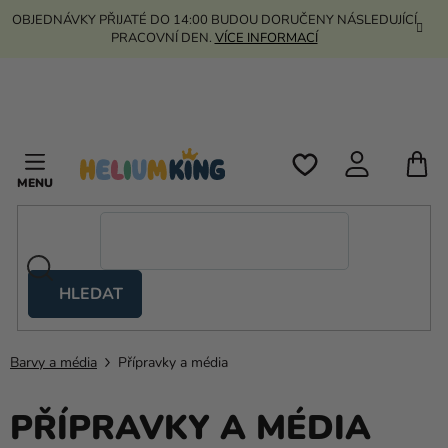
Přejít
OBJEDNÁVKY PŘIJATÉ DO 14:00 BUDOU DORUČENY NÁSLEDUJÍCÍ
na
PRACOVNÍ DEN.
VÍCE INFORMACÍ
obsah
N
K
HLEDAT
Nůžkové
stany
Barvy a média
Přípravky a média
Kanekalon
Helium
PŘÍPRAVKY A MÉDIA
a