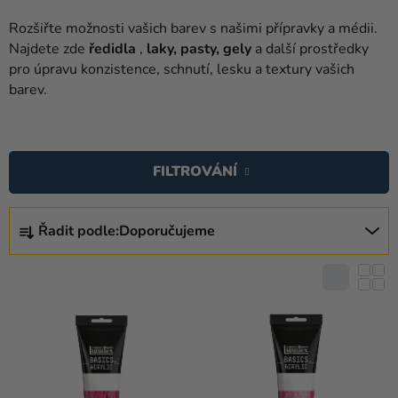
balónky
Rozšiřte možnosti vašich barev s našimi přípravky a médii.
Svatba
Najdete zde
ředidla
,
laky, pasty, gely
a další prostředky
pro úpravu konzistence, schnutí, lesku a textury vašich
Párty
barev.
Výzdoba
V
a
Ý
doplňky
FILTROVÁNÍ
P
Kostýmy
I
Ř
S
Řadit podle:
Doporučujeme
Oblečení
A
P
Z
Pečení
R
E
O
Dárky
N
D
a
Í
U
merch
P
K
R
Svátky
T