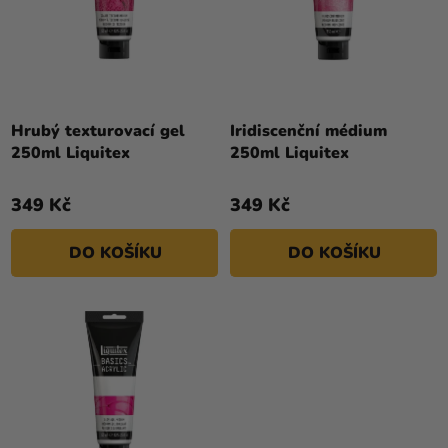
O
Ů
Kreativní
D
potřeby
U
K
Personalizované
T
produkty
Ů
Hrubý texturovací gel
Iridiscenční médium
Témata
250ml Liquitex
250ml Liquitex
Výprodej
349 Kč
349 Kč
Novinky
DO KOŠÍKU
DO KOŠÍKU
Naše
Tipy