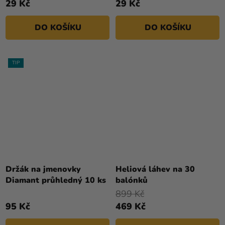
29 Kč
29 Kč
DO KOŠÍKU
DO KOŠÍKU
TIP
Průměrné
Průměrné
hodnocení
hodnocení
Držák na jmenovky
Heliová láhev na 30
produktu
produktu
Diamant průhledný 10 ks
balónků
je
je
899 Kč
4,0
4,6
95 Kč
469 Kč
z
z
5
5