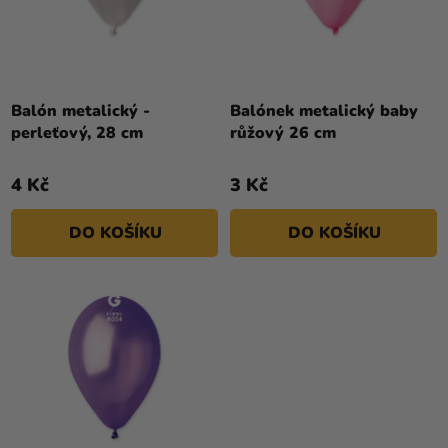
Ů
D
Kreativní
U
potřeby
K
T
Personalizované
produkty
Ů
Balón metalický -
Balónek metalický baby
perleťový, 28 cm
růžový 26 cm
Témata
4 Kč
3 Kč
Výprodej
Novinky
DO KOŠÍKU
DO KOŠÍKU
Naše
Tipy