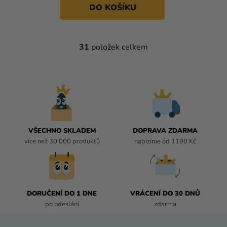
DO KOŠÍKU
31
položek celkem
O
V
L
Á
D
A
C
Í
VŠECHNO SKLADEM
DOPRAVA ZDARMA
P
více než 30 000 produktů
nabízíme od 1190 Kč
R
V
K
Y
DORUČENÍ DO 1 DNE
VRÁCENÍ DO 30 DNŮ
V
po odeslání
zdarma
Ý
P