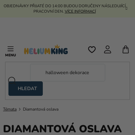
Přejít
OBJEDNÁVKY PŘIJATÉ DO 14:00 BUDOU DORUČENY NÁSLEDUJÍCÍ
na
PRACOVNÍ DEN.
VÍCE INFORMACÍ
obsah
N
K
HLEDAT
Nůžkové
stany
Témata
Diamantová oslava
Kanekalon
Helium
DIAMANTOVÁ OSLAVA
a