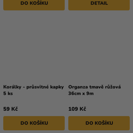
DO KOŠÍKU
DETAIL
hvězdiček.
hvězdiček.
Korálky - průsvitné kapky
Organza tmavě růžová
5 ks
36cm x 9m
59 Kč
109 Kč
DO KOŠÍKU
DO KOŠÍKU