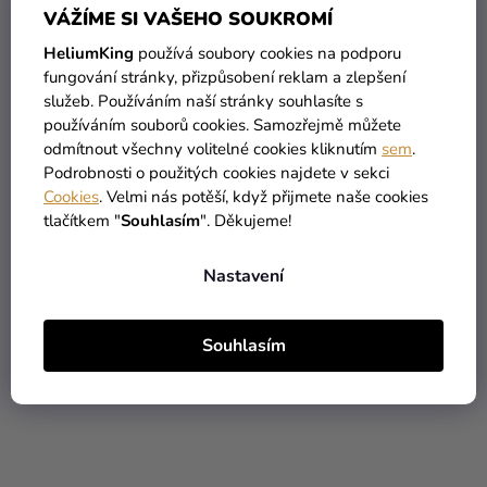
VÁŽÍME SI VAŠEHO SOUKROMÍ
HeliumKing
používá soubory cookies na podporu
fungování stránky, přizpůsobení reklam a zlepšení
služeb. Používáním naší stránky souhlasíte s
používáním souborů cookies. Samozřejmě můžete
odmítnout všechny volitelné cookies kliknutím
sem
.
Podrobnosti o použitých cookies najdete v sekci
Cookies
. Velmi nás potěší, když přijmete naše cookies
Stuha lesklá plastová na
Čelenka ''30'' s volánky a
tlačítkem "
Souhlasím
". Děkujeme!
balóny nebo dárky
perličkami
Nastavení
89 Kč
122 Kč
Souhlasím
DO KOŠÍKU
DO KOŠÍKU