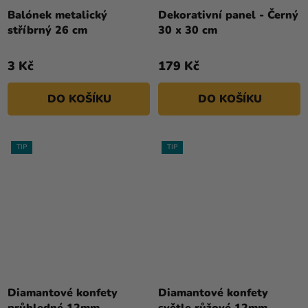
Balónek metalický
Dekorativní panel - Černý
stříbrný 26 cm
30 x 30 cm
3 Kč
179 Kč
DO KOŠÍKU
DO KOŠÍKU
TIP
TIP
Průměrné
hodnocení
Diamantové konfety
Diamantové konfety
produktu
průhledné 12mm
světle růžové 12mm