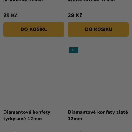
je
5,0
29 Kč
29 Kč
z
5
DO KOŠÍKU
DO KOŠÍKU
hvězdiček.
TIP
Diamantové konfety
Diamantové konfety zlaté
tyrkysové 12mm
12mm