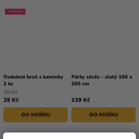
VÝPRODEJ
Ozdobná brož s kamínky
Párty závěs - zlatý 100 x
2 ks
200 cm
49 Kč
29 Kč
139 Kč
DO KOŠÍKU
DO KOŠÍKU
TIP