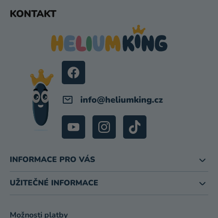
I
Z
KONTAKT
S
Á
U
P
A
T
Í
info
@
heliumking.cz
INFORMACE PRO VÁS
UŽITEČNÉ INFORMACE
Možnosti platby