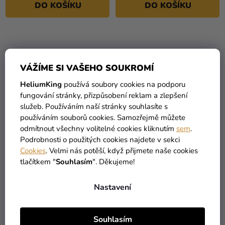
DO KOŠÍKU
DO KOŠÍKU
VÁŽÍME SI VAŠEHO SOUKROMÍ
HeliumKing
používá soubory cookies na podporu
fungování stránky, přizpůsobení reklam a zlepšení
služeb. Používáním naší stránky souhlasíte s
používáním souborů cookies. Samozřejmě můžete
odmítnout všechny volitelné cookies kliknutím
sem
.
Podrobnosti o použitých cookies najdete v sekci
Balónek fóliový
Balónek fóliový
Cookies
. Velmi nás potěší, když přijmete naše cookies
narozeninové číslo 6 bílý
narozeninové číslo 7 bílý
tlačítkem "
Souhlasím
". Děkujeme!
86 cm
86 cm
169 Kč
169 Kč
Nastavení
DO KOŠÍKU
DO KOŠÍKU
Souhlasím