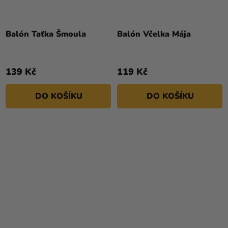
Průměrné
Průměrné
hodnocení
hodnocení
Balón Taťka Šmoula
Balón Včelka Mája
produktu
produktu
je
je
4,5
5,0
139 Kč
119 Kč
z
z
5
5
DO KOŠÍKU
DO KOŠÍKU
hvězdiček.
hvězdiček.