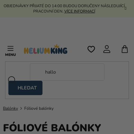
Přejít
OBJEDNÁVKY PŘIJATÉ DO 14:00 BUDOU DORUČENY NÁSLEDUJÍCÍ
na
PRACOVNÍ DEN.
VÍCE INFORMACÍ
obsah
N
K
HLEDAT
Nůžkové
stany
Balónky
Fóliové balónky
Kanekalon
Helium
FÓLIOVÉ BALÓNKY
a