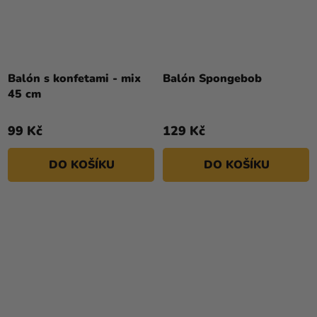
Průměrné
hodnocení
Balón s konfetami - mix
Balón Spongebob
produktu
45 cm
je
5,0
99 Kč
129 Kč
z
5
DO KOŠÍKU
DO KOŠÍKU
hvězdiček.