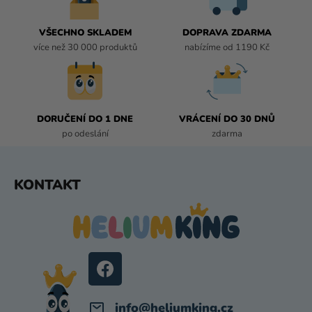
R
V
VŠECHNO SKLADEM
DOPRAVA ZDARMA
K
více než 30 000 produktů
nabízíme od 1190 Kč
Y
V
Ý
P
I
DORUČENÍ DO 1 DNE
VRÁCENÍ DO 30 DNŮ
S
po odeslání
zdarma
U
Z
KONTAKT
Á
P
A
T
Í
info
@
heliumking.cz