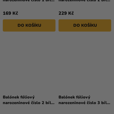
narozeninové číslo 1 bílý
narozeninové číslo 2 bílý
86 cm
- Paw Patrol
169 Kč
229 Kč
DO KOŠÍKU
DO KOŠÍKU
Balónek fóliový
Balónek fóliový
narozeninové číslo 2 bílý
narozeninové číslo 3 bílý
86 cm
86 cm