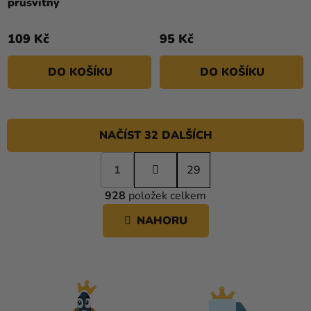
průsvitný
109 Kč
95 Kč
DO KOŠÍKU
DO KOŠÍKU
NAČÍST 32 DALŠÍCH
S
1
t
29
O
r
928
položek celkem
á
V
n
L
NAHORU
k
Á
o
D
v
A
á
C
n
í
Í
P