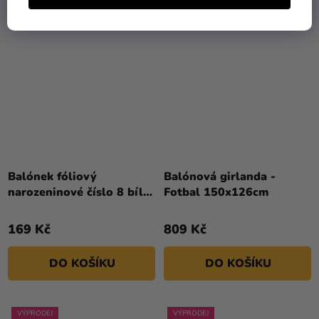
Balónek fóliový
Balónová girlanda -
narozeninové číslo 8 bílý
Fotbal 150x126cm
86 cm
169 Kč
809 Kč
DO KOŠÍKU
DO KOŠÍKU
VÝPRODEJ
VÝPRODEJ