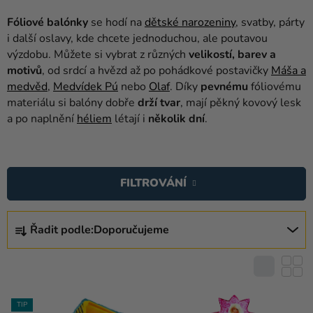
balónky
Fóliové balónky
se hodí na
dětské narozeniny
, svatby, párty
Svatba
i další oslavy, kde chcete jednoduchou, ale poutavou
výzdobu. Můžete si vybrat z různých
velikostí, barev a
Párty
motivů
, od srdcí a hvězd až po pohádkové postavičky
Máša a
medvěd
,
Medvídek Pú
nebo
Olaf
. Díky
pevnému
fóliovému
Výzdoba
materiálu si balóny dobře
drží tvar
, mají pěkný kovový lesk
a
a po naplnění
héliem
létají i
několik dní
.
doplňky
V
Kostýmy
Ý
Oblečení
FILTROVÁNÍ
P
I
Pečení
Ř
S
Řadit podle:
Doporučujeme
A
Dárky
P
Z
a
R
E
merch
O
N
D
Svátky
Í
TIP