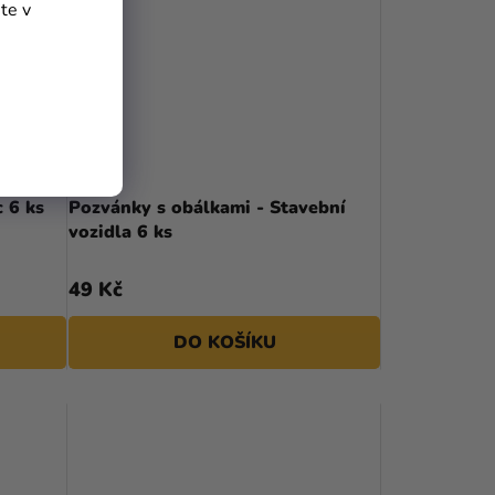
te v
 6 ks
Pozvánky s obálkami - Stavební
vozidla 6 ks
49 Kč
DO KOŠÍKU