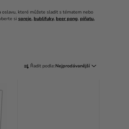
a oslavu, které můžete sladit s tématem nebo
yberte si
spreje
,
bublifuky
,
beer pong
,
piñatu
,
Ř
Řadit podle:
Nejprodávanější
A
Z
E
N
Í
P