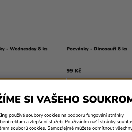
ky - Wednesday 8 ks
Pozvánky - Dinosauři 8 ks
99 Kč
DO KOŠÍKU
DO KOŠÍKU
ŽÍME SI VAŠEHO SOUKRO
ing
používá soubory cookies na podporu fungování stránky,
bení reklam a zlepšení služeb. Používáním naší stránky souhla
váním souborů cookies. Samozřejmě můžete odmítnout všechn