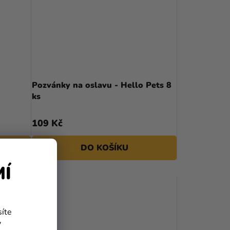
Pozvánky na oslavu - Hello Pets 8
ks
109 Kč
DO KOŠÍKU
MÍ
síte
y