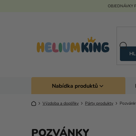
Přejít
OBJEDNÁVKY P
na
obsah
HL
Nabídka produktů
Domů
Výzdoba a doplňky
Párty produkty
Pozvánk
POZVÁNKY