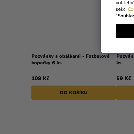
voliteln
sekci
Co
"
Souhla
Pozvánky s obálkami - Fotbalové
Pozvánk
kopačky 6 ks
ks
109 Kč
59 Kč
DO KOŠÍKU