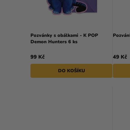
N
P
Í
R
P
O
A
D
Pozvánky s obálkami - K POP
Pozvánk
N
Demon Hunters 6 ks
U
E
K
99 Kč
49 Kč
L
T
DO KOŠÍKU
Ů