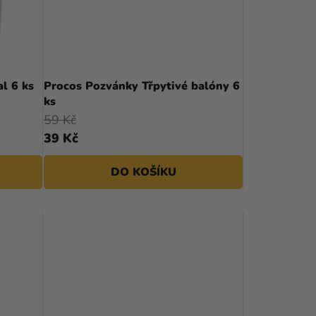
R
O
D
U
l 6 ks
Procos Pozvánky Třpytivé balóny 6
ks
K
59 Kč
T
39 Kč
Ů
DO KOŠÍKU