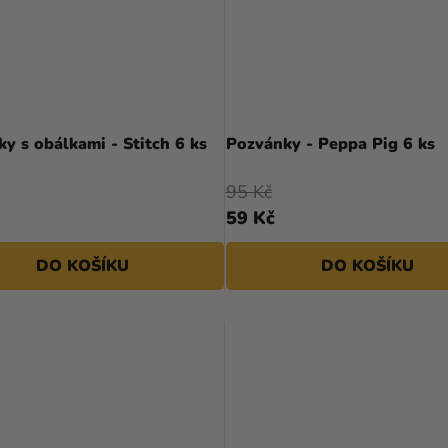
y s obálkami - Stitch 6 ks
Pozvánky - Peppa Pig 6 ks
95 Kč
59 Kč
DO KOŠÍKU
DO KOŠÍKU