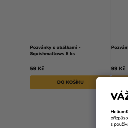
Pozvánky s obálkami -
Pozván
Squishmallows 6 ks
59 Kč
99 Kč
DO KOŠÍKU
VÁ
HeliumK
přizpůso
s použí