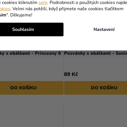
é cookies kliknutím
sem
. Podrobnosti o použitých cookies najde
okies
. Velmi nás potěší, když přijmete naše cookies tlačítkem
sím
". Děkujeme!
Souhlasím
Nastavení
y s obálkami - Princezny 6
Pozvánky s obálkami - Sonic
89 Kč
DO KOŠÍKU
DO KOŠÍKU