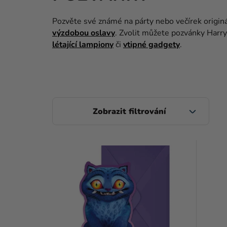
Pozvěte své známé na párty nebo večírek origin
výzdobou oslavy
. Zvolit můžete pozvánky Harry
létající lampiony
či
vtipné gadgety
.
P
O
S
V
T
Ý
R
P
A
I
N
S