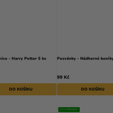
ice - Harry Potter 5 ks
Pozvánky - Nádherné koníky
č
99 Kč
DO KOŠÍKU
DO KOŠÍKU
ECO FRIENDLY