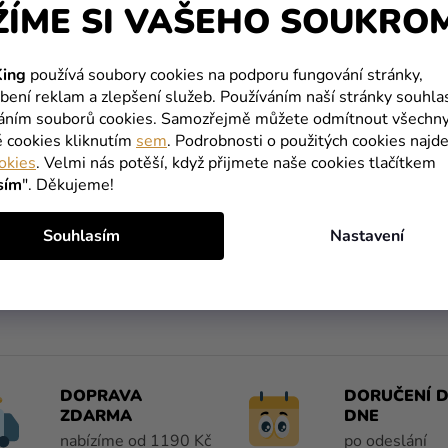
ŽÍME SI VAŠEHO SOUKRO
ing
používá soubory cookies na podporu fungování stránky,
bení reklam a zlepšení služeb. Používáním naší stránky souhla
váním souborů cookies. Samozřejmě můžete odmítnout všechn
é cookies kliknutím
sem
. Podrobnosti o použitých cookies najde
okies
. Velmi nás potěší, když přijmete naše cookies tlačítkem
sím
". Děkujeme!
Můžete se ale podívat na ostatní kategorie.
Souhlasím
Nastavení
ZPĚT DO OBCHODU
DOPRAVA
DORUČENÍ D
ZDARMA
DNE
nabízíme od 1190 Kč
po odeslání