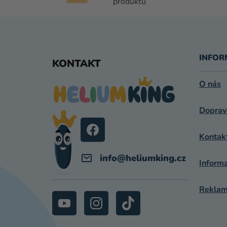
produktů
Z
Á
INFOR
KONTAKT
P
O nás
A
Doprav
T
Í
Kontak
info
@
heliumking.cz
Inform
Reklama