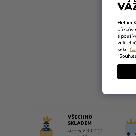
VÁ
T
R
HeliumK
A
přizpůso
s použí
N
voliteln
N
sekci
Co
"
Souhla
Í
P
A
N
E
L
VŠECHNO
SKLADEM
více než 30 000