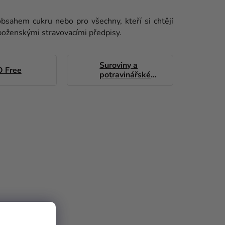
 obsahem cukru nebo pro všechny, kteří si chtějí
náboženskými stravovacími předpisy.
Suroviny a
 Free
potravinářské
barvy bez AZO
barviv
EME.