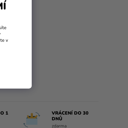
MÍ
síte
y
te v
O 1
VRÁCENÍ DO 30
DNŮ
zdarma