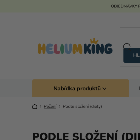
Přejít
OBJEDNÁVKY P
na
obsah
HL
Nabídka produktů
Domů
Pečení
Podle složení (diety)
PODLE SLOŽENÍ (DI