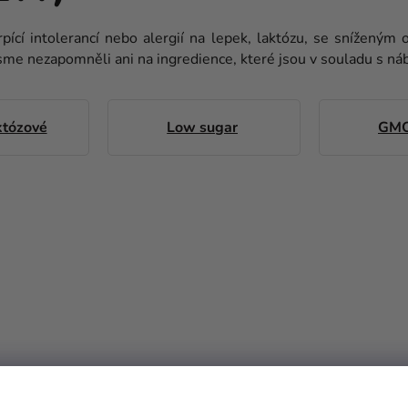
trpící intolerancí nebo alergií na lepek, laktózu, se sníženým
ně jsme nezapomněli ani na ingredience, které jsou v souladu s 
któzové
Low sugar
GMO
DUKTY TEPRVE PŘIPRAVUJ