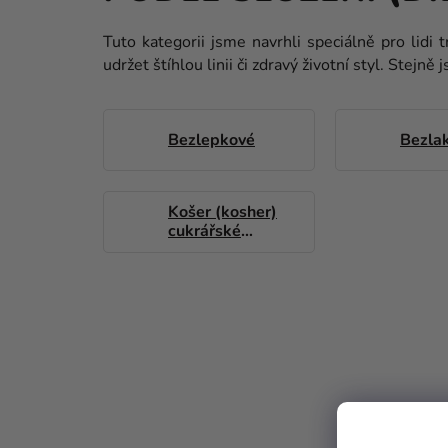
Tuto kategorii jsme navrhli speciálně pro lidi 
udržet štíhlou linii či zdravý životní styl. Stej
Bezlepkové
Bezla
Košer (kosher)
cukrářské
suroviny
P
O
PRO
S