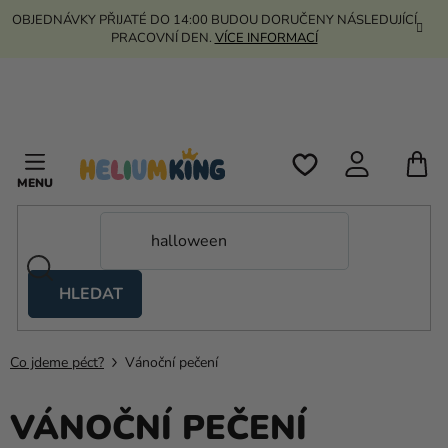
Přejít
OBJEDNÁVKY PŘIJATÉ DO 14:00 BUDOU DORUČENY NÁSLEDUJÍCÍ
na
PRACOVNÍ DEN.
VÍCE INFORMACÍ
obsah
N
K
HLEDAT
Nůžkové
stany
Co jdeme péct?
Vánoční pečení
Kanekalon
Helium
VÁNOČNÍ PEČENÍ
a