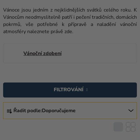
balónky
Vánoce jsou jedním z nejklidnějších svátků celého roku. K
Svatba
Vánocům neodmyslitelně patří i pečení tradičních, domácích
pokrmů, vše potřebné k přípravě a naladění vánoční
Párty
atmosféry naleznete právě zde.
Výzdoba
a
Vánoční zdobení
doplňky
Kostýmy
V
Oblečení
Ý
FILTROVÁNÍ
P
Pečení
I
Ř
Dárky
S
Řadit podle:
Doporučujeme
A
a
P
Z
merch
R
E
O
Svátky
N