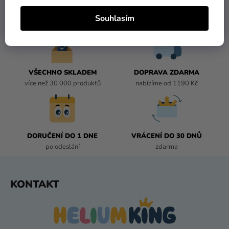
V
L
Souhlasím
Á
D
A
C
Í
VŠECHNO SKLADEM
DOPRAVA ZDARMA
P
více než 30 000 produktů
nabízíme od 1190 Kč
R
V
K
Y
DORUČENÍ DO 1 DNE
VRÁCENÍ DO 30 DNŮ
V
po odeslání
zdarma
Ý
P
I
Z
KONTAKT
S
Á
U
P
A
T