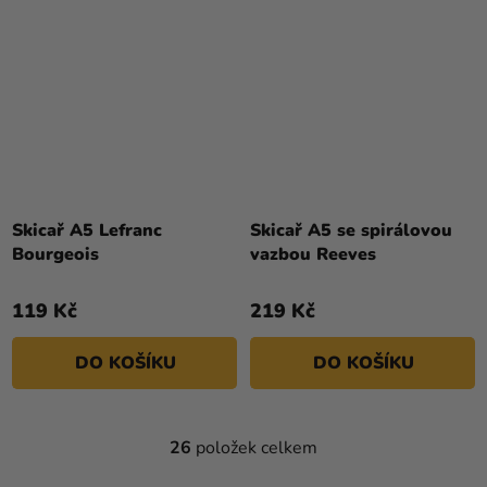
Skicař A5 Lefranc
Skicař A5 se spirálovou
Bourgeois
vazbou Reeves
119 Kč
219 Kč
DO KOŠÍKU
DO KOŠÍKU
26
položek celkem
O
V