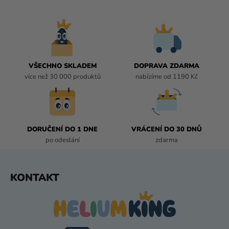
L
Á
D
A
C
Í
VŠECHNO SKLADEM
DOPRAVA ZDARMA
P
více než 30 000 produktů
nabízíme od 1190 Kč
R
V
K
Y
DORUČENÍ DO 1 DNE
VRÁCENÍ DO 30 DNŮ
V
po odeslání
zdarma
Ý
P
I
Z
KONTAKT
S
Á
U
P
A
T