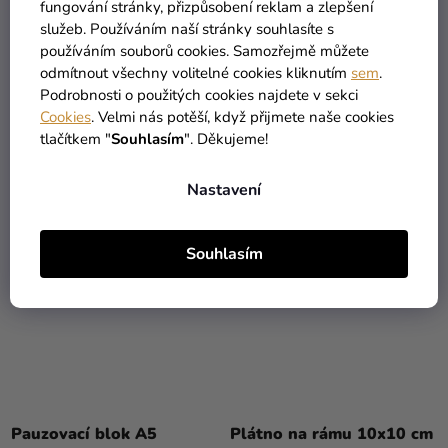
fungování stránky, přizpůsobení reklam a zlepšení
služeb. Používáním naší stránky souhlasíte s
Kreslící papír se
Pauzovací blok A4
používáním souborů cookies. Samozřejmě můžete
spirálovou vazbou A4
Lefranc Bourgeois
odmítnout všechny volitelné cookies kliknutím
sem
.
Lefranc Bourgeois
Podrobnosti o použitých cookies najdete v sekci
169 Kč
119 Kč
Cookies
. Velmi nás potěší, když přijmete naše cookies
tlačítkem "
Souhlasím
". Děkujeme!
DO KOŠÍKU
DO KOŠÍKU
Nastavení
Souhlasím
Pauzovací blok A5
Plátno na rámu 10x10 cm