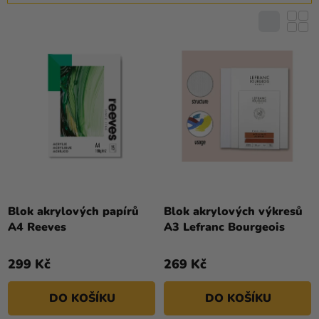
P
Z
Kreativní
R
E
potřeby
O
N
D
Personalizované
Í
U
produkty
P
K
R
Témata
T
O
Ů
Výprodej
D
U
Novinky
K
Naše
T
Tipy
Ů
Blok akrylových papírů
Blok akrylových výkresů
A4 Reeves
A3 Lefranc Bourgeois
299 Kč
269 Kč
DO KOŠÍKU
DO KOŠÍKU