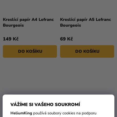
Kreslící papír A4 Lefranc
Kreslící papír A5 Lefranc
Bourgeois
Bourgeois
149 Kč
69 Kč
DO KOŠÍKU
DO KOŠÍKU
VÁŽÍME SI VAŠEHO SOUKROMÍ
HeliumKing
používá soubory cookies na podporu