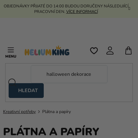
Přejít
OBJEDNÁVKY PŘIJATÉ DO 14:00 BUDOU DORUČENY NÁSLEDUJÍCÍ
na
PRACOVNÍ DEN.
VÍCE INFORMACÍ
obsah
N
K
HLEDAT
Nůžkové
stany
Kreativní potřeby
Plátna a papíry
Kanekalon
Helium
PLÁTNA A PAPÍRY
a