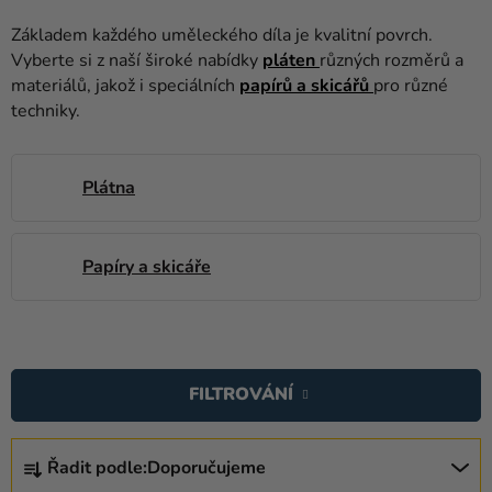
balónky
Základem každého uměleckého díla je kvalitní povrch.
Svatba
Vyberte si z naší široké nabídky
pláten
různých rozměrů a
materiálů, jakož i speciálních
papírů a skicářů
pro různé
Párty
techniky.
Výzdoba
a
Plátna
doplňky
Kostýmy
Papíry a skicáře
Oblečení
Pečení
V
Dárky
Ý
FILTROVÁNÍ
a
P
merch
I
Ř
S
Řadit podle:
Doporučujeme
Svátky
A