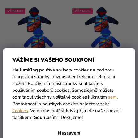
O
N
Kreativní
D
Í
VÝPRODEJ
VÝPRODEJ
potřeby
U
P
K
Personalizované
R
T
produkty
O
Ů
D
Témata
U
Výprodej
VÁŽÍME SI VAŠEHO SOUKROMÍ
K
T
HeliumKing
používá soubory cookies na podporu
Novinky
Ů
Chlapecká bunda - Cars
Chlapecká bunda - Cars
fungování stránky, přizpůsobení reklam a zlepšení
Naše
tmavě modrá
světle modrá
služeb. Používáním naší stránky souhlasíte s
Tipy
používáním souborů cookies. Samozřejmě můžete
1 249 Kč
1 249 Kč
odmítnout všechny volitelné cookies kliknutím
sem
.
679 Kč
679 Kč
od
od
Podrobnosti o použitých cookies najdete v sekci
Cookies
. Velmi nás potěší, když přijmete naše cookies
DETAIL
DETAIL
tlačítkem "
Souhlasím
". Děkujeme!
Nastavení
2
položek celkem