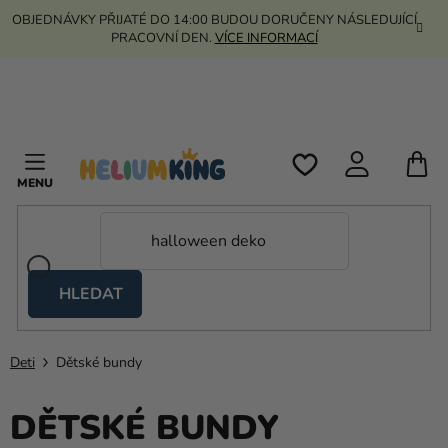
Přejít
OBJEDNÁVKY PŘIJATÉ DO 14:00 BUDOU DORUČENY NÁSLEDUJÍCÍ
na
PRACOVNÍ DEN.
VÍCE INFORMACÍ
obsah
N
K
HLEDAT
Nůžkové
stany
Deti
Dětské bundy
Kanekalon
Helium
DĚTSKÉ BUNDY
a