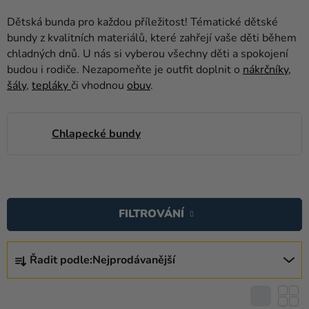
balónky
Dětská bunda pro každou příležitost! Tématické dětské
Svatba
bundy z kvalitních materiálů, které zahřejí vaše děti během
chladných dnů. U nás si vyberou všechny děti a spokojení
Párty
budou i rodiče. Nezapomeňte je outfit doplnit o
nákrčníky
,
šály
,
tepláky
či vhodnou
obuv
.
Výzdoba
a
doplňky
Chlapecké bundy
Kostýmy
Oblečení
V
Ý
Pečení
FILTROVÁNÍ
P
Dárky
I
Ř
a
S
Řadit podle:
Nejprodávanější
A
merch
P
Z
R
Svátky
E