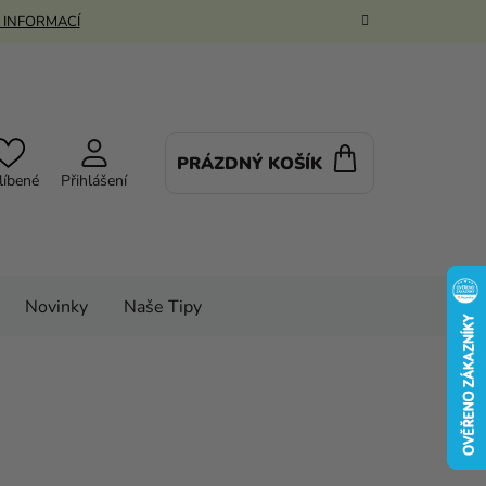
 INFORMACÍ
PRÁZDNÝ KOŠÍK
NÁKUPNÍ
líbené
Přihlášení
KOŠÍK
Novinky
Naše Tipy
Ostatní doplňky
Ostatní doplňky
Harry Potter 3D puzzle - Rockville