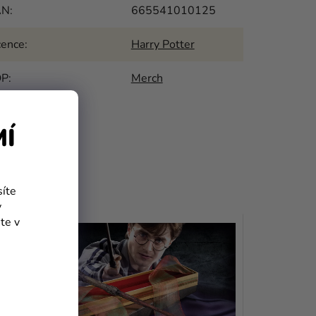
AN
:
665541010125
cence
:
Harry Potter
OP
:
Merch
MÍ
síte
y
te v
TIP