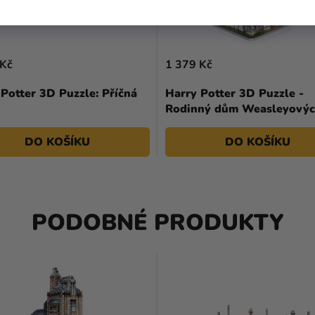
 Kč
1 379 Kč
Potter 3D Puzzle: Příčná
Harry Potter 3D Puzzle -
Rodinný dům Weasleyový
DO KOŠÍKU
DO KOŠÍKU
PODOBNÉ PRODUKTY