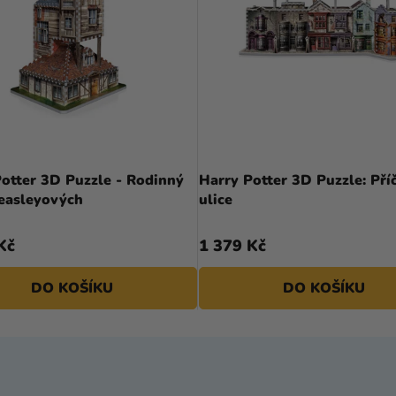
otter 3D Puzzle - Rodinný
Harry Potter 3D Puzzle: Pří
asleyových
ulice
Kč
1 379 Kč
DO KOŠÍKU
DO KOŠÍKU