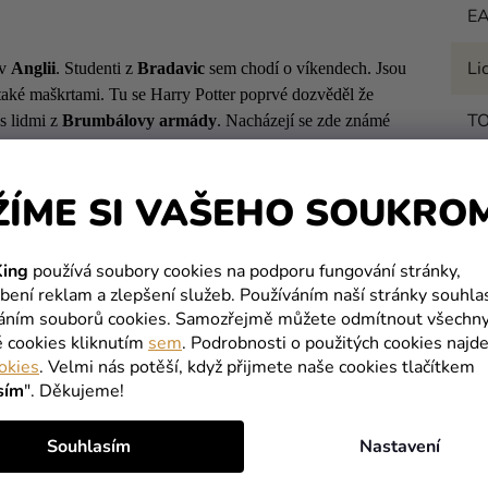
E
Li
v
Anglii
. Studenti z
Bradavic
sem chodí o víkendech. Jsou
také maškrtami. Tu se Harry Potter poprvé dozvěděl že
T
 s lidmi z
Brumbálovy armády
. Nacházejí se zde známé
xpres
(tato vesnice je hned při areálu školy.)
ŽÍME SI VAŠEHO SOUKRO
MOHLO BY VÁS ZAJÍMAT
ing
používá soubory cookies na podporu fungování stránky,
bení reklam a zlepšení služeb. Používáním naší stránky souhla
váním souborů cookies. Samozřejmě můžete odmítnout všechn
é cookies kliknutím
sem
. Podrobnosti o použitých cookies najde
okies
. Velmi nás potěší, když přijmete naše cookies tlačítkem
sím
". Děkujeme!
Souhlasím
Nastavení