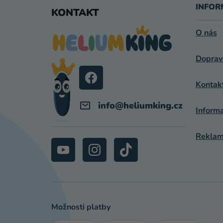
Á
INFOR
KONTAKT
P
O nás
A
Doprav
T
Í
Kontak
info
@
heliumking.cz
Inform
Reklama
Možnosti platby