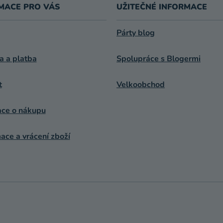
MACE PRO VÁS
UŽITEČNÉ INFORMACE
Párty blog
a a platba
Spolupráce s Blogermi
t
Velkoobchod
ace o nákupu
ce a vrácení zboží