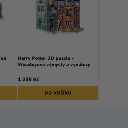
čná
Harry Potter 3D puzzle -
Weasleyova výmysly a vynálezy
1 239 Kč
DO KOŠÍKU