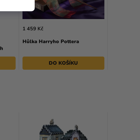
1 459 Kč
Hůlka Harryho Pottera
ch
DO KOŠÍKU