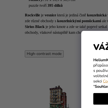
puzzle tvoří
395 dílků
Rockville
je
vesnice
která je jediná čistě
kouzelnická
zde různé obchody s
kouzelnickými pomůckami
ale 
Sirius Black
je jeho kmotr a zde se také poprvé setkal
obchody, vlakové nástupiště kam chodí
Bradavický e
VÁ
High-contrast mode
HeliumK
přizpůso
s použí
voliteln
sekci
Co
"
Souhla