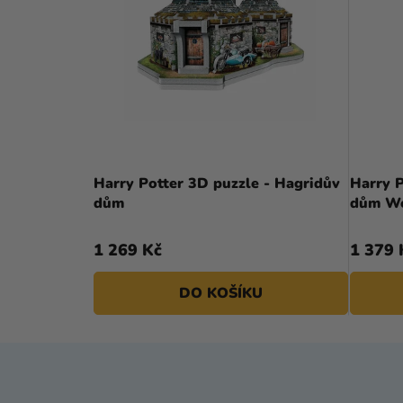
Harry Potter 3D puzzle - Hagridův
Harry P
dům
dům We
1 269 Kč
1 379 
DO KOŠÍKU
Z