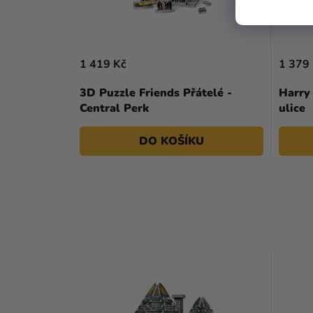
1 419 Kč
1 379
3D Puzzle Friends Přátelé -
Harry 
Central Perk
ulice
DO KOŠÍKU