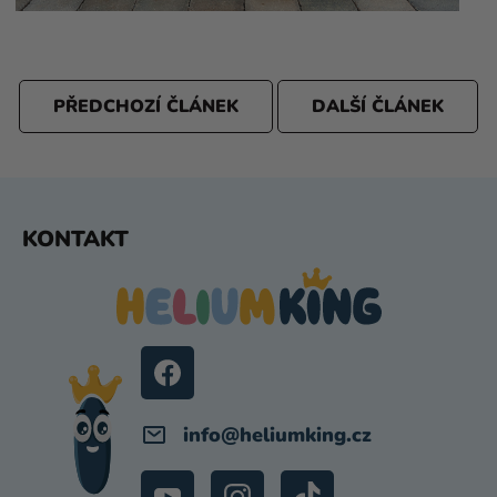
PŘEDCHOZÍ ČLÁNEK
DALŠÍ ČLÁNEK
Z
KONTAKT
Á
P
A
T
Í
info
@
heliumking.cz