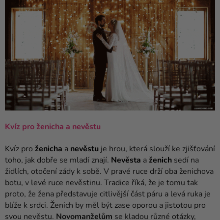
Kreativní
potřeby
Personalizované
produkty
Témata
Výprodej
Novinky
Kví
z pro ženicha a nevěstu
Naše
Tipy
Kvíz pro
ženicha
a
nevěstu
je hrou, která slouží ke zjišťování
toho, jak dobře se mladí znají.
Nevěsta
a
ženich
sedí na
židlích, otočení zády k sobě. V pravé ruce drží oba ženichova
botu, v levé ruce nevěstinu. Tradice říká, že je tomu tak
proto, že žena představuje citlivější část páru a levá ruka je
blíže k srdci. Ženich by měl být zase oporou a jistotou pro
svou nevěstu.
Novomanželům
se kladou různé otázky,