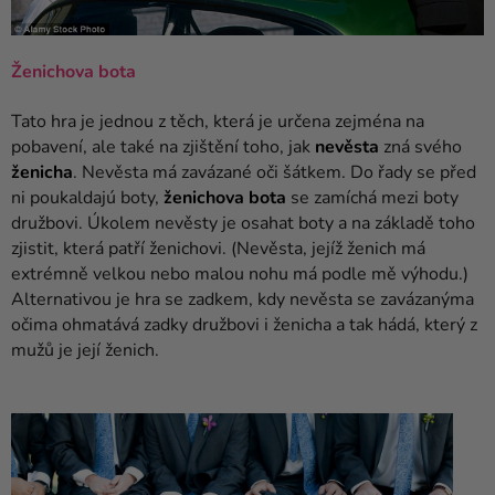
Ženichova bota
Tato hra je jednou z těch, která je určena zejména na
pobavení, ale také na zjištění toho, jak
nevěsta
zná svého
ženicha
. Nevěsta má zavázané oči šátkem. Do řady se před
ni poukaldajú boty,
ženichova bota
se zamíchá mezi boty
družbovi. Úkolem nevěsty je osahat boty a na základě toho
zjistit, která patří ženichovi. (Nevěsta, jejíž ženich má
extrémně velkou nebo malou nohu má podle mě výhodu.)
Alternativou je hra se zadkem, kdy nevěsta se zavázanýma
očima ohmatává zadky družbovi i ženicha a tak hádá, který z
mužů je její ženich.