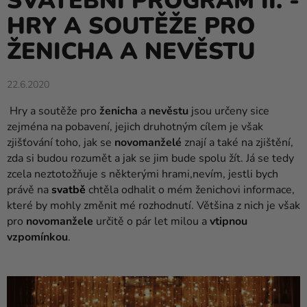
SVATEBNÍ PROGRAM II. -
balónky
HRY A SOUTĚŽE PRO
Svatba
ŽENICHA A NEVĚSTU
Párty
22.6.2020
Výzdoba
a
Hry a soutěže pro
ženicha
a
nevěstu
jsou určeny sice
doplňky
zejména na pobavení, jejich druhotným cílem je však
zjišťování toho, jak se
novomanželé
znají a také na zjištění,
Kostýmy
zda si budou rozumět a jak se jim bude spolu žít. Já se tedy
zcela neztotožňuje s některými hrami,nevím, jestli bych
Oblečení
právě na
svatbě
chtěla odhalit o mém ženichovi informace,
které by mohly změnit mé rozhodnutí. Většina z nich je však
Pečení
pro
novomanžele
určitě o pár let milou a
vtipnou
Dárky
vzpomínkou
.
a
merch
Svátky