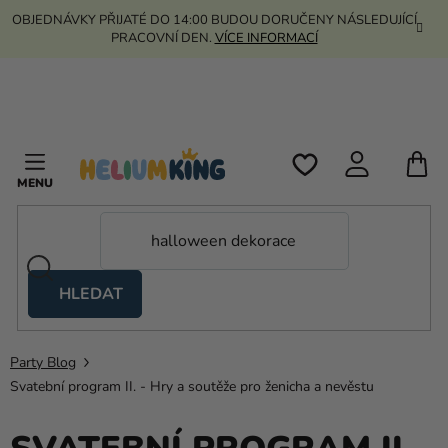
Přejít
OBJEDNÁVKY PŘIJATÉ DO 14:00 BUDOU DORUČENY NÁSLEDUJÍCÍ
na
PRACOVNÍ DEN.
VÍCE INFORMACÍ
obsah
N
K
HLEDAT
Nůžkové
stany
Party Blog
Kanekalon
Svatební program II. - Hry a soutěže pro ženicha a nevěstu
Helium
a