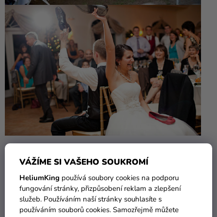
Hlava rodiny
VÁŽÍME SI VAŠEHO SOUKROMÍ
Tato hra je hrou, při které se určuje, kdo bude
hlavou
HeliumKing
používá soubory cookies na podporu
rodiny.
Většinou se již při příchodu na místo, kde probíhá
fungování stránky, přizpůsobení reklam a zlepšení
svatební oslava
vítají
novomanželé
se dvěma stejnými
služeb. Používáním naší stránky souhlasíte s
poldecovými pohárky. V jednom je nalita voda, ve druhém
používáním souborů cookies. Samozřejmě můžete