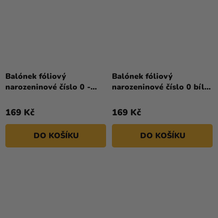
Průměrné
hodnocení
Balónek fóliový
Balónek fóliový
produktu
narozeninové číslo 0 -
narozeninové číslo 0 bílý
je
zlatý 86 cm
86 cm
4,5
169 Kč
169 Kč
z
5
DO KOŠÍKU
DO KOŠÍKU
hvězdiček.