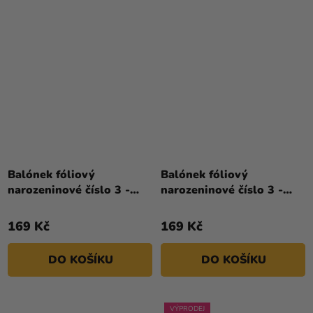
Balónek fóliový
Balónek fóliový
narozeninové číslo 3 -
narozeninové číslo 3 -
růžovo-zlatý
růžový 86 cm
169 Kč
169 Kč
DO KOŠÍKU
DO KOŠÍKU
VÝPRODEJ