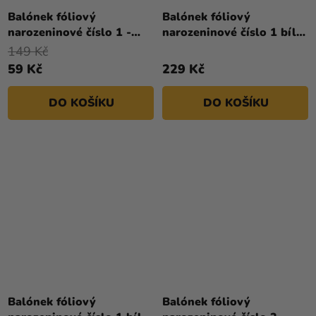
hodnocení
Balónek fóliový
Balónek fóliový
produktu
narozeninové číslo 1 -
narozeninové číslo 1 bílý
je
zlatý 86 cm
- Paw Patrol 72 cm
149 Kč
4,1
59 Kč
229 Kč
z
5
DO KOŠÍKU
DO KOŠÍKU
hvězdiček.
Balónek fóliový
Balónek fóliový