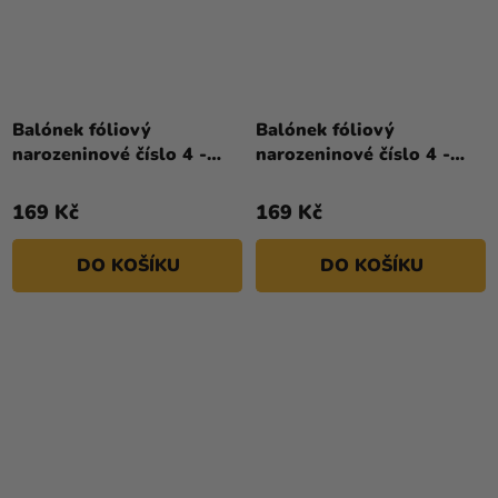
Balónek fóliový
Balónek fóliový
narozeninové číslo 4 -
narozeninové číslo 4 -
červený 86 cm
modrý 86 cm
169 Kč
169 Kč
DO KOŠÍKU
DO KOŠÍKU