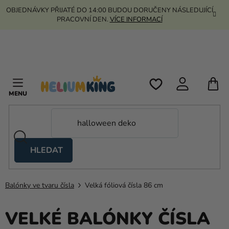
Přejít
OBJEDNÁVKY PŘIJATÉ DO 14:00 BUDOU DORUČENY NÁSLEDUJÍCÍ
na
PRACOVNÍ DEN.
VÍCE INFORMACÍ
obsah
N
K
HLEDAT
Nůžkové
stany
Balónky ve tvaru čísla
Velká fóliová čísla 86 cm
Kanekalon
Helium
VELKÉ BALÓNKY ČÍSLA
a