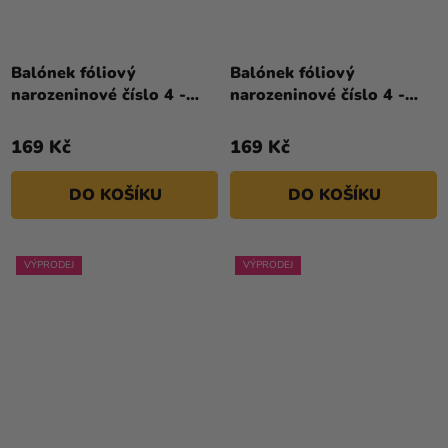
Balónek fóliový
Balónek fóliový
narozeninové číslo 4 -
narozeninové číslo 4 -
růžovo-zlatý
růžový 86 cm
169 Kč
169 Kč
DO KOŠÍKU
DO KOŠÍKU
VÝPRODEJ
VÝPRODEJ
Průměrné