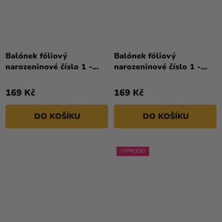
Balónek fóliový
Balónek fóliový
narozeninové číslo 1 -
narozeninové číslo 1 -
červený 86 cm
růžovo-zlatý
169 Kč
169 Kč
DO KOŠÍKU
DO KOŠÍKU
VÝPRODEJ