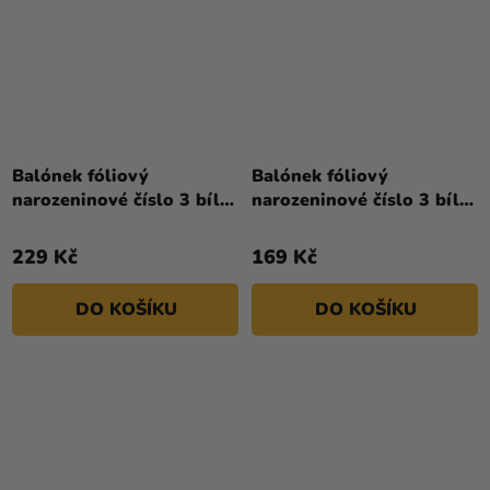
Balónek fóliový
Balónek fóliový
narozeninové číslo 3 bílý
narozeninové číslo 3 bílý
- Paw Patrol 72 cm
86 cm
229 Kč
169 Kč
DO KOŠÍKU
DO KOŠÍKU