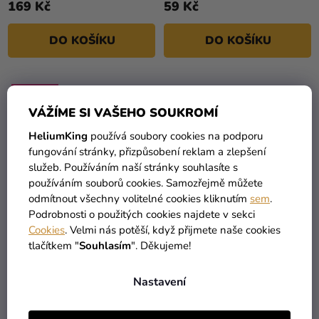
169 Kč
59 Kč
z
5
DO KOŠÍKU
DO KOŠÍKU
hvězdiček.
VÝPRODEJ
VÁŽÍME SI VAŠEHO SOUKROMÍ
HeliumKing
používá soubory cookies na podporu
fungování stránky, přizpůsobení reklam a zlepšení
služeb. Používáním naší stránky souhlasíte s
používáním souborů cookies. Samozřejmě můžete
odmítnout všechny volitelné cookies kliknutím
sem
.
Podrobnosti o použitých cookies najdete v sekci
Průměrné
Cookies
. Velmi nás potěší, když přijmete naše cookies
hodnocení
Balónek fóliový
Balónek fóliový
tlačítkem "
Souhlasím
". Děkujeme!
produktu
narozeninové číslo 2 -
narozeninové číslo 2 bílý
je
zlatý 86 cm
- Paw Patrol
149 Kč
Nastavení
4,5
59 Kč
229 Kč
z
5