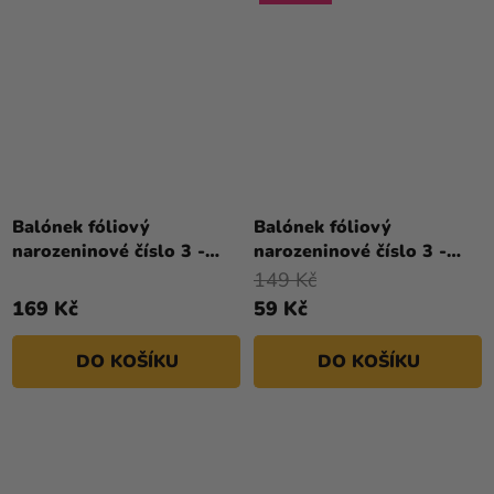
Průměrné
hodnocení
Balónek fóliový
Balónek fóliový
produktu
narozeninové číslo 3 -
narozeninové číslo 3 -
je
stříbrný 86cm
zlatý 86 cm
149 Kč
5,0
169 Kč
59 Kč
z
5
DO KOŠÍKU
DO KOŠÍKU
hvězdiček.