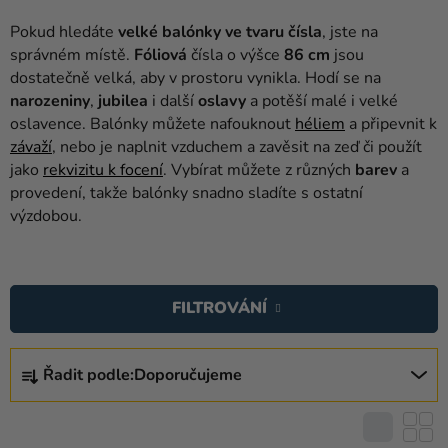
balónky
Pokud hledáte
velké balónky ve tvaru čísla
, jste na
Svatba
správném místě.
Fóliová
čísla o výšce
86 cm
jsou
dostatečně velká, aby v prostoru vynikla. Hodí se na
Párty
narozeniny
,
jubilea
i další
oslavy
a potěší malé i velké
oslavence. Balónky můžete nafouknout
héliem
a připevnit k
Výzdoba
závaží
, nebo je naplnit vzduchem a zavěsit na zeď či použít
a
jako
rekvizitu k focení
. Vybírat můžete z různých
barev
a
doplňky
provedení, takže balónky snadno sladíte s ostatní
výzdobou.
Kostýmy
Oblečení
V
Ý
Pečení
FILTROVÁNÍ
P
Dárky
I
Ř
a
S
Řadit podle:
Doporučujeme
A
merch
P
Z
R
Svátky
E