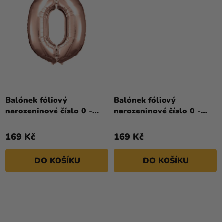
Průměrné
hodnocení
Balónek fóliový
Balónek fóliový
produktu
narozeninové číslo 0 -
narozeninové číslo 0 -
je
růžovo-zlatý
růžový 86 cm
4,0
169 Kč
169 Kč
z
5
DO KOŠÍKU
DO KOŠÍKU
hvězdiček.