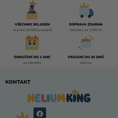
í
Í
P
R
V
VŠECHNO SKLADEM
DOPRAVA ZDARMA
K
více než 30 000 produktů
nabízíme od 1190 Kč
Y
V
Ý
P
I
DORUČENÍ DO 1 DNE
VRÁCENÍ DO 30 DNŮ
S
po odeslání
zdarma
U
Z
KONTAKT
Á
P
A
T
Í