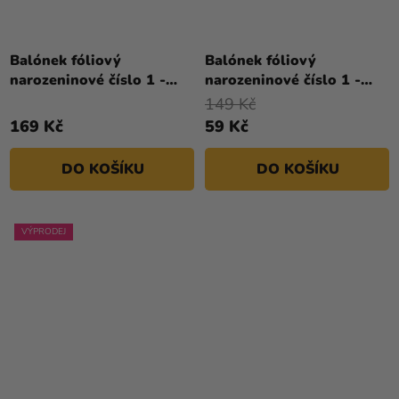
Balónek fóliový
Balónek fóliový
narozeninové číslo 1 -
narozeninové číslo 1 -
růžový 86 cm
stříbrný 86cm
149 Kč
169 Kč
59 Kč
DO KOŠÍKU
DO KOŠÍKU
VÝPRODEJ
Průměrné