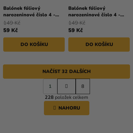
hodnocení
Balónek fóliový
Balónek fóliový
produktu
narozeninové číslo 4 -
narozeninové číslo 4 -
je
stříbrný 86cm
zlatý 86cm
149 Kč
149 Kč
5,0
59 Kč
59 Kč
z
5
DO KOŠÍKU
DO KOŠÍKU
hvězdiček.
NAČÍST 32 DALŠÍCH
S
1
t
8
O
r
228
položek celkem
á
V
n
L
NAHORU
k
Á
o
D
v
A
á
C
n