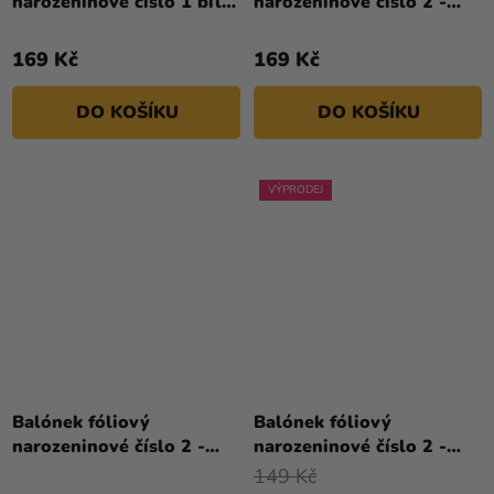
narozeninové číslo 1 bílý
narozeninové číslo 2 -
86 cm
červený 86 cm
169 Kč
169 Kč
DO KOŠÍKU
DO KOŠÍKU
VÝPRODEJ
Průměrné
hodnocení
Balónek fóliový
Balónek fóliový
produktu
narozeninové číslo 2 -
narozeninové číslo 2 -
je
růžový 86 cm
stříbrný 86cm
149 Kč
4,0