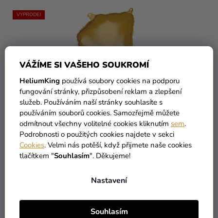
VÝPRODEJ
VÁŽÍME SI VAŠEHO SOUKROMÍ
HeliumKing
používá soubory cookies na podporu
fungování stránky, přizpůsobení reklam a zlepšení
služeb. Používáním naší stránky souhlasíte s
používáním souborů cookies. Samozřejmě můžete
odmítnout všechny volitelné cookies kliknutím
sem
.
Podrobnosti o použitých cookies najdete v sekci
Cookies
. Velmi nás potěší, když přijmete naše cookies
tlačítkem "
Souhlasím
". Děkujeme!
149 Kč
59 Kč
Nastavení
Balónek fóliový narozeninové číslo 1 - zlatý 86 cm
Souhlasím