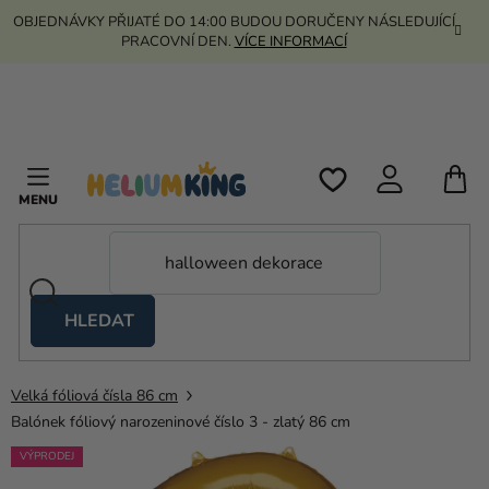
Přejít
OBJEDNÁVKY PŘIJATÉ DO 14:00 BUDOU DORUČENY NÁSLEDUJÍCÍ
na
PRACOVNÍ DEN.
VÍCE INFORMACÍ
obsah
N
K
HLEDAT
Nůžkové
stany
Velká fóliová čísla 86 cm
Kanekalon
Balónek fóliový narozeninové číslo 3 - zlatý 86 cm
Helium
VÝPRODEJ
a