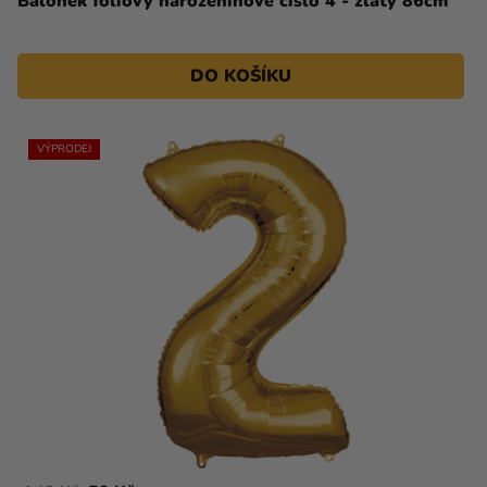
Balónek fóliový narozeninové číslo 4 - zlatý 86cm
DO KOŠÍKU
VÝPRODEJ