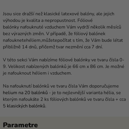
Jsou
sice
dražší než
klasické
latexové
balóny
,
ale jejich
výhodou
je
kvalita
a nepropustnost
.
Fóliové
balónky
nafouknuté vzduchem Vám
vydrží
několik
měsíců
bez
výrazných
změn
.
V
případě
,
že
fóliový
balónek
nafouknete
héliem
,
můžete
počítat
s
tím
,
že
Vám bude
létat
přibližně
14
dnů
,
přičemž tvar
nezmění
cca
7
dní
.
V
této sekci
Vám
nabízíme
fóliové
balónky
ve
tvaru
čísla
0-
9
.
Velikost
nabízených
balónků
je
66
cm
x
86
cm
.
Je
možné
je
nafouknout
héliem
i
vzduchem
.
Na nafouknutí balónků ve tvaru čísla Vám doporučujeme
helium na 20 balónků
- je to nejlevnější varianta hélia, se
kterým nafoukáte 2 ks fóliových balónků ve tvaru čísla + cca
5
klasických balónků
.