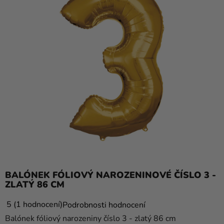
balónky
Svatba
Párty
Výzdoba
a
doplňky
Kostýmy
Oblečení
Pečení
Dárky
BALÓNEK FÓLIOVÝ NAROZENINOVÉ ČÍSLO 3 -
a
ZLATÝ 86 CM
merch
Průměrné
5
1 hodnocení
Podrobnosti hodnocení
Svátky
hodnocení
Balónek fóliový narozeniny číslo 3 - zlatý 86 cm