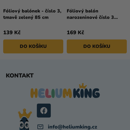
Fóliový balónek - číslo 3,
Fóliový balón
tmavě zelený 85 cm
narozeninové číslo 3
béžový 72 cm
139 Kč
169 Kč
DO KOŠÍKU
DO KOŠÍKU
Z
KONTAKT
Á
P
A
T
Í
info
@
heliumking.cz