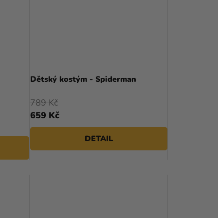
Dětský kostým - Spiderman
789 Kč
659 Kč
DETAIL