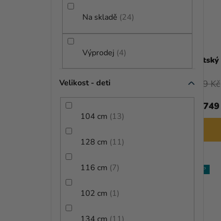
N
P
Í
Na skladě
24
R
P
O
A
Výprodej
4
D
Dětský kostým - Anakin Skywalker
Dětský
N
U
Velikost - deti
809 Kč
E
K
1 199 Kč
L
749
od
T
104 cm
13
DETAIL
Ů
128 cm
11
116 cm
7
TIP
102 cm
1
134 cm
11