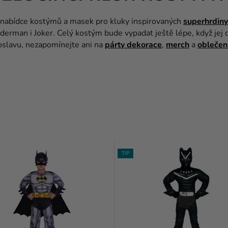
 nabídce kostýmů a masek pro kluky inspirovaných
superhrdiny 
erman i Joker. Celý kostým bude vypadat ještě lépe, když jej 
oslavu, nezapomínejte ani na
párty dekorace
,
merch
a
oblečen
TIP