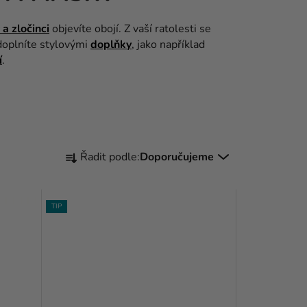
a zločinci
objevíte obojí. Z vaší ratolesti se
doplníte stylovými
doplňky
, jako například
í
.
Ř
Řadit podle:
Doporučujeme
A
Z
TIP
E
N
Í
P