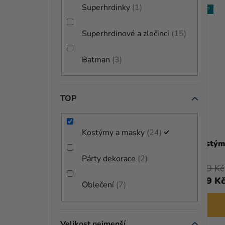
Superhrdinky
1
TIP
Superhrdinové a zločinci
15
Batman
3
TOP
Průměrné
Kostýmy a masky
24
hodnocení
Kostým HULK - dětský
Kostým
produktu
Párty dekorace
2
je
1 299 Kč
639 Kč
5,0
1 199 Kč
499 K
Oblečení
7
z
5
DETAIL
hvězdiček.
Velikost nejmenší