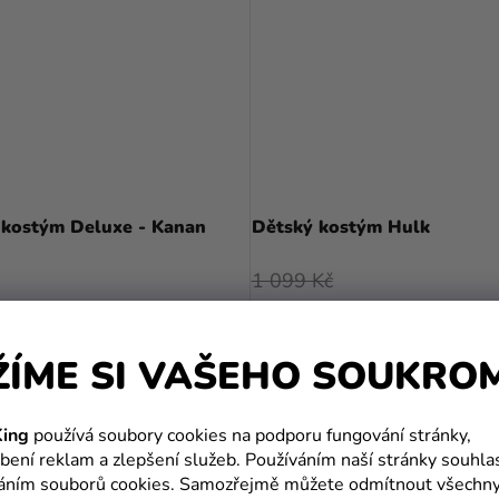
 kostým Deluxe - Kanan
Dětský kostým Hulk
1 099 Kč
č
899 Kč
DETAIL
ŽÍME SI VAŠEHO SOUKRO
DETAIL
ing
používá soubory cookies na podporu fungování stránky,
bení reklam a zlepšení služeb. Používáním naší stránky souhla
TIP
váním souborů cookies. Samozřejmě můžete odmítnout všechn
VÝPRODEJ