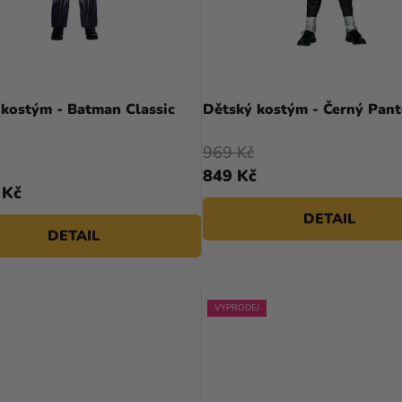
 kostým - Batman Classic
Dětský kostým - Černý Pant
969 Kč
849 Kč
 Kč
DETAIL
DETAIL
VÝPRODEJ