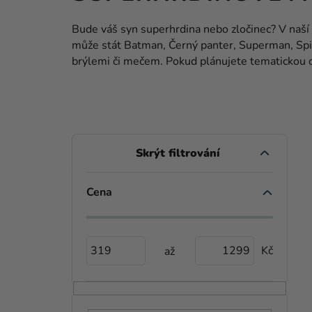
Bude váš syn superhrdina nebo zločinec? V naší
může stát Batman, Černý panter, Superman, Spid
brýlemi či mečem. Pokud plánujete tematickou 
P
O
S
Cena
V
T
Ý
R
P
319
1299
A
I
N
S