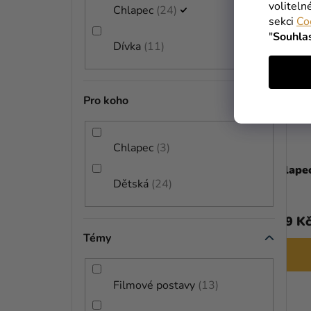
voliteln
Chlapec
24
sekci
Co
"
Souhla
Dívka
11
Pro koho
Chlapec
3
Dětský kostým Thor
Chlape
Dětská
24
899 Kč
799 Kč
829 K
Témy
DETAIL
Filmové postavy
13