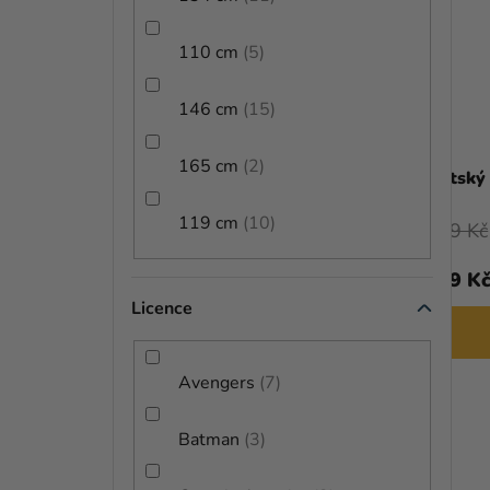
110 cm
5
146 cm
15
165 cm
2
Dětský kostým - Joker II.
Dětský
119 cm
10
709 Kč
794 Kč
729 Kč
od
639 K
Licence
DETAIL
Avengers
7
TIP
Batman
3