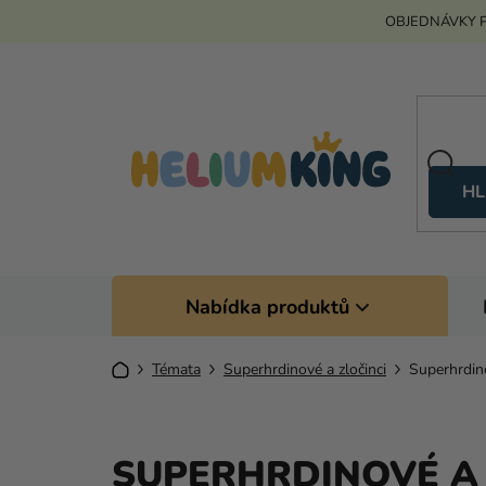
Přejít
OBJEDNÁVKY P
na
obsah
HL
Nabídka produktů
Domů
Témata
Superhrdinové a zločinci
Superhrdin
SUPERHRDINOVÉ A 