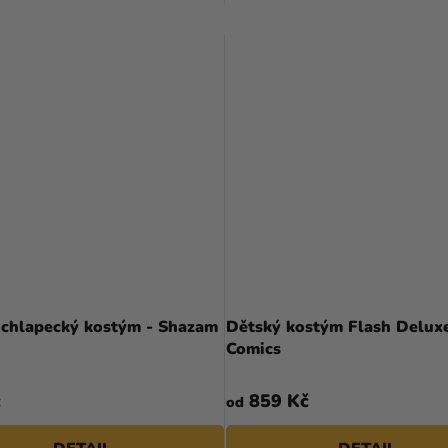
 chlapecký kostým - Shazam
Dětský kostým Flash Delux
Comics
č
859 Kč
od