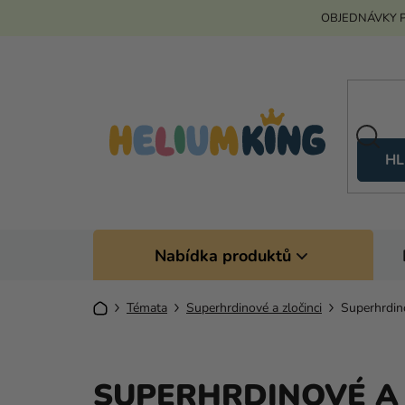
Přejít
OBJEDNÁVKY P
na
obsah
HL
Nabídka produktů
Domů
Témata
Superhrdinové a zločinci
Superhrdino
SUPERHRDINOVÉ A 