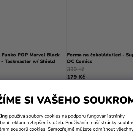
a Funko POP Marvel Black
Forma na čokoládu/led - S
- Taskmaster w/ Shield
DC Comics
339 Kč
č
179 Kč
DO KOŠÍKU
DO KOŠÍKU
ŽÍME SI VAŠEHO SOUKRO
ing
používá soubory cookies na podporu fungování stránky,
bení reklam a zlepšení služeb. Používáním naší stránky souhla
váním souborů cookies. Samozřejmě můžete odmítnout všechn