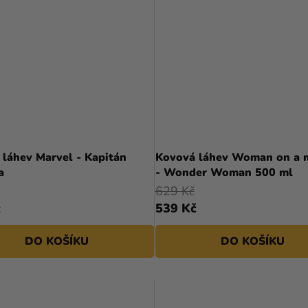
láhev Marvel - Kapitán
Kovová láhev Woman on a m
a
- Wonder Woman 500 ml
629 Kč
č
539 Kč
DO KOŠÍKU
DO KOŠÍKU