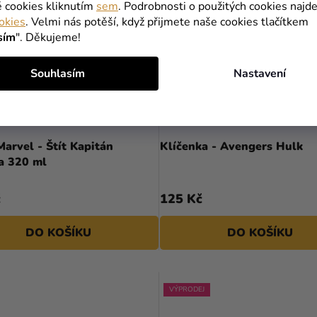
é cookies kliknutím
sem
. Podrobnosti o použitých cookies najde
okies
. Velmi nás potěší, když přijmete naše cookies tlačítkem
sím
". Děkujeme!
Souhlasím
Nastavení
arvel - Štít Kapitán
Klíčenka - Avengers Hulk
a 320 ml
č
125 Kč
DO KOŠÍKU
DO KOŠÍKU
VÝPRODEJ