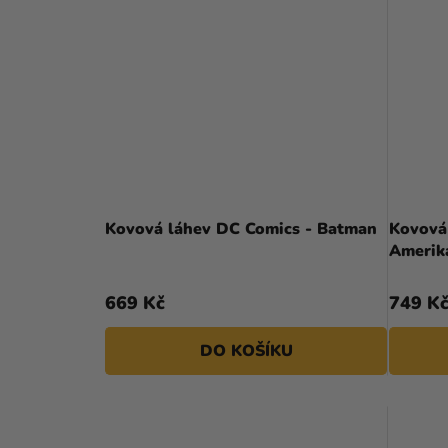
Kovová láhev DC Comics - Batman
Kovová 
Amerik
669 Kč
749 K
DO KOŠÍKU