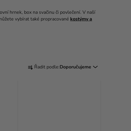
tovní hrnek, box na svačinu či povlečení. V naší
 můžete vybírat také propracované
kostýmy a
Ř
Řadit podle:
Doporučujeme
A
Z
E
N
Í
P