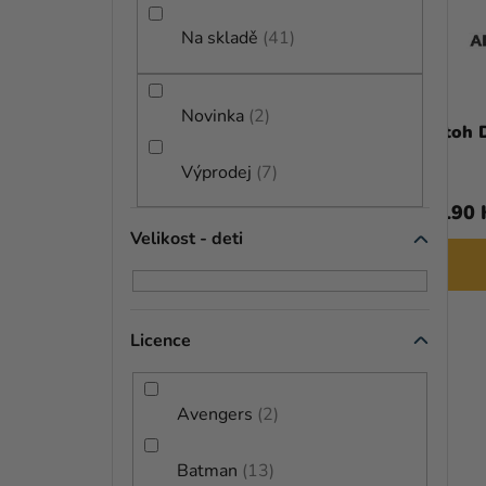
N
P
Í
Na skladě
41
R
P
O
A
Novinka
2
D
Baseballová pálka - Harley Quinn
Batoh 
N
U
Výprodej
7
E
K
2 579 Kč
1 190 
L
T
Velikost - deti
DO KOŠÍKU
Ů
Licence
Avengers
2
Batman
13