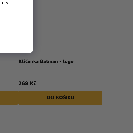
te v
Klíčenka Batman - logo
269 Kč
DO KOŠÍKU