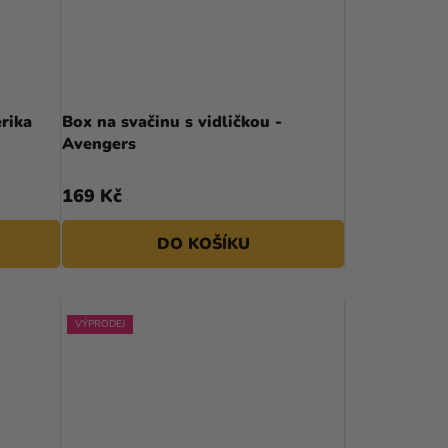
R
O
D
U
rika
Box na svačinu s vidličkou -
Avengers
K
T
169 Kč
Ů
DO KOŠÍKU
VÝPRODEJ