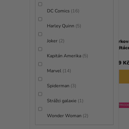
DC Comics
16
Harley Quinn
5
Joker
2
Cestovní hrnek Marvel - Spiderman
Dárková
podtác
Kapitán Amerika
5
599 Kč
379 K
Marvel
14
DO KOŠÍKU
Spiderman
3
Strážci galaxie
1
VÝPRODE
Wonder Woman
2