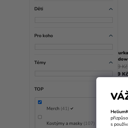
Děti
Pro koho
Figurka DC Comics - Batman Movie
Figurk
Widow 
Témy
509 Kč
699 Kč
209 K
DO KOŠÍKU
TOP
VÁ
Merch
41
HeliumK
přizpůso
Kostýmy a masky
107
s použí