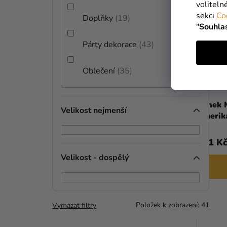
voliteln
sekci
Co
Doplňky
19
"
Souhla
Párty dekorace
43
Oblečení
35
Hrnek DC Comics - The Batman
Hrnek M
Velikost nejmenší
(silueta)
Amerik
299 Kč
241 K
Velikost - dospělý
DO KOŠÍKU
Položek k zobrazení:
41
Vymazat filtry