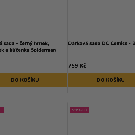
 sada - černý hrnek,
Dárková sada DC Comics - 
ek a klíčenka Spiderman
č
759 Kč
DO KOŠÍKU
DO KOŠÍKU
J
VÝPRODEJ