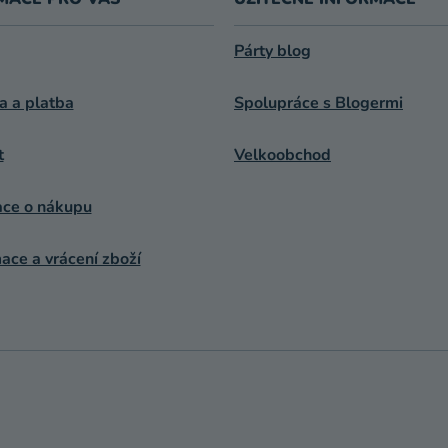
A
C
Í
Párty blog
P
R
a a platba
Spolupráce s Blogermi
V
K
t
Velkoobchod
Y
V
Ý
ace o nákupu
P
I
ce a vrácení zboží
S
U