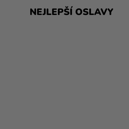
V
NEJLEPŠÍ OSLAVY
Ý
P
I
S
Č
L
Á
N
K
Ů