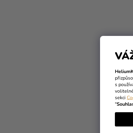
VÁ
HeliumK
přizpůso
s použí
voliteln
sekci
Co
"
Souhla