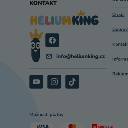
Á
KONTAKT
P
O nás
A
Doprav
T
Í
Kontak
info
@
heliumking.cz
Inform
Reklama
Možnosti platby