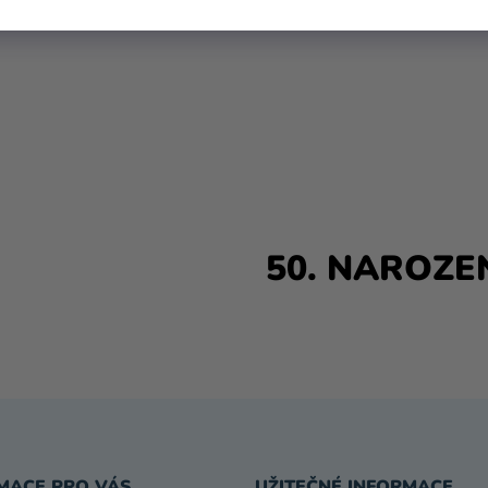
50. NAROZE
O
V
L
Á
D
MACE PRO VÁS
UŽITEČNÉ INFORMACE