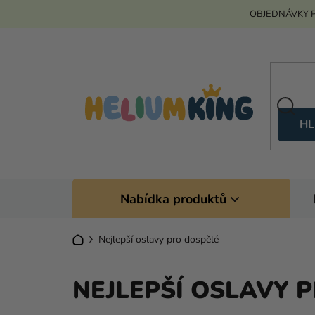
Přejít
OBJEDNÁVKY P
na
obsah
HL
Nabídka produktů
Domů
Nejlepší oslavy pro dospělé
NEJLEPŠÍ OSLAVY 