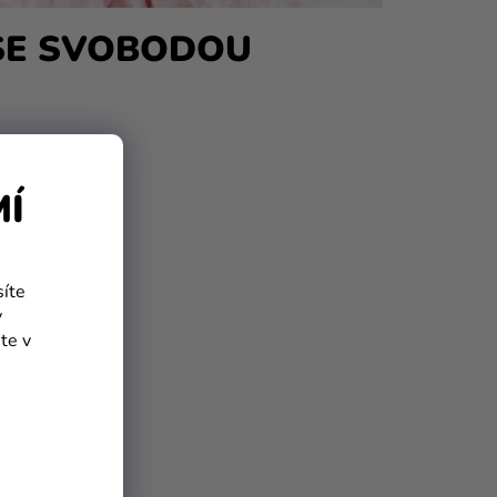
SE SVOBODOU
MÍ
síte
y
te v