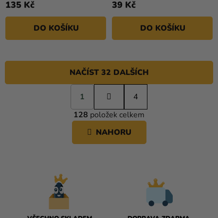
135 Kč
39 Kč
DO KOŠÍKU
DO KOŠÍKU
NAČÍST 32 DALŠÍCH
S
1
t
4
O
r
128
položek celkem
á
V
n
L
NAHORU
k
Á
o
D
v
A
á
C
n
í
Í
P
R
V