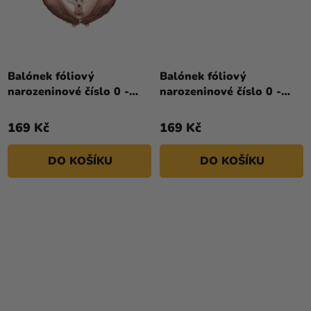
Průměrné
hodnocení
Balónek fóliový
Balónek fóliový
produktu
narozeninové číslo 0 -
narozeninové číslo 0 -
je
růžovo-zlatý
růžový 86 cm
4,0
169 Kč
169 Kč
z
5
DO KOŠÍKU
DO KOŠÍKU
hvězdiček.