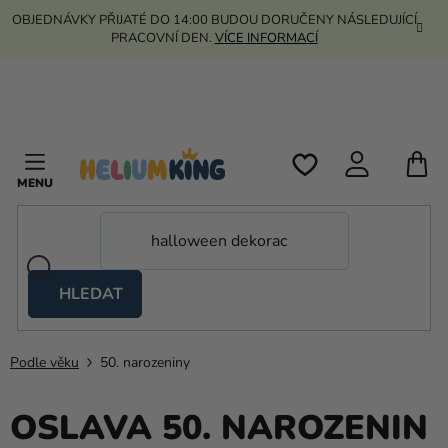
Přejít
OBJEDNÁVKY PŘIJATÉ DO 14:00 BUDOU DORUČENY NÁSLEDUJÍCÍ
na
PRACOVNÍ DEN.
VÍCE INFORMACÍ
obsah
N
K
HLEDAT
Nůžkové
stany
Podle věku
50. narozeniny
Kanekalon
Helium
OSLAVA 50. NAROZENIN
a