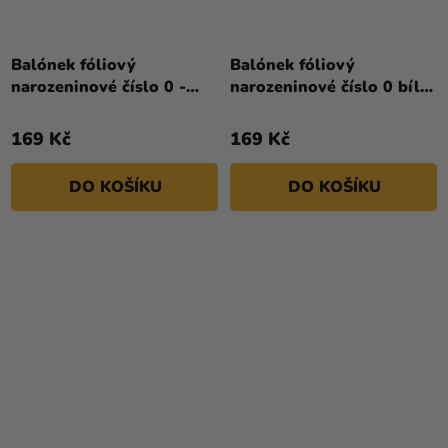
Průměrné
hodnocení
Balónek fóliový
Balónek fóliový
produktu
narozeninové číslo 0 -
narozeninové číslo 0 bílý
je
zlatý 86 cm
86 cm
4,5
169 Kč
169 Kč
z
5
DO KOŠÍKU
DO KOŠÍKU
hvězdiček.