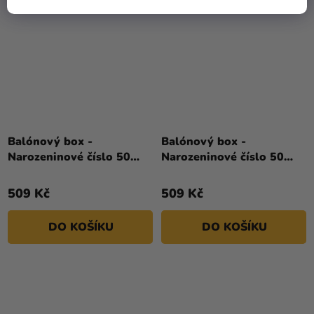
Balónový box -
Balónový box -
Narozeninové číslo 50
Narozeninové číslo 50
růžový 86 cm
zlatý 86 cm
509 Kč
509 Kč
DO KOŠÍKU
DO KOŠÍKU