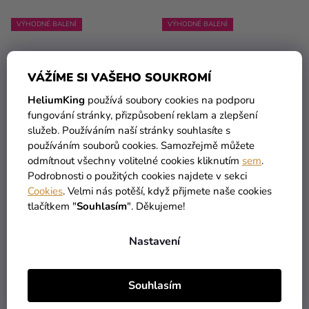
VÝHODNÉ BALENÍ
VÝHODNÉ BALENÍ
VÁŽÍME SI VAŠEHO SOUKROMÍ
HeliumKing
používá soubory cookies na podporu
fungování stránky, přizpůsobení reklam a zlepšení
služeb. Používáním naší stránky souhlasíte s
používáním souborů cookies. Samozřejmě můžete
odmítnout všechny volitelné cookies kliknutím
sem
.
Balónový box -
Balónový box -
Podrobnosti o použitých cookies najdete v sekci
Narozeninové číslo 50
Narozeninové číslo 50
Cookies
. Velmi nás potěší, když přijmete naše cookies
modré 86 cm
růžovo-zlatý 86 cm
tlačítkem "
Souhlasím
". Děkujeme!
499 Kč
499 Kč
Nastavení
DO KOŠÍKU
DO KOŠÍKU
Souhlasím