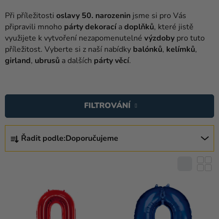
balónky
Při příležitosti
oslavy 50. narozenin
jsme si pro Vás
Svatba
připravili mnoho
párty dekorací
a
doplňků
, které jistě
využijete k vytvoření nezapomenutelné
výzdoby
pro tuto
Párty
příležitost. Vyberte si z naší nabídky
balónků
,
kelímků
,
girland
,
ubrusů
a dalších
párty věcí
.
Výzdoba
a
V
doplňky
Ý
FILTROVÁNÍ
Kostýmy
P
I
Oblečení
Ř
S
Řadit podle:
Doporučujeme
A
Pečení
P
Z
R
E
Dárky
O
a
N
D
merch
Í
U
P
Svátky
K