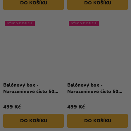
DO KOŠÍKU
DO KOŠÍKU
hvězdiček.
VÝHODNÉ BALENÍ
VÝHODNÉ BALENÍ
Balónový box -
Balónový box -
Narozeninové číslo 50
Narozeninové číslo 50
bílý 86 cm
červený 86 cm
499 Kč
499 Kč
DO KOŠÍKU
DO KOŠÍKU