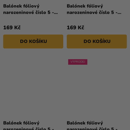
Balónek fóliový
Balónek fóliový
narozeninové číslo 5 -
narozeninové číslo 5 -
červený 86 cm
modrý 86 cm
169 Kč
169 Kč
DO KOŠÍKU
DO KOŠÍKU
VÝPRODEJ
Průměrné
hodnocení
Balónek fóliový
Balónek fóliový
produktu
narozeninové číslo 5 -
narozeninové číslo 5 -