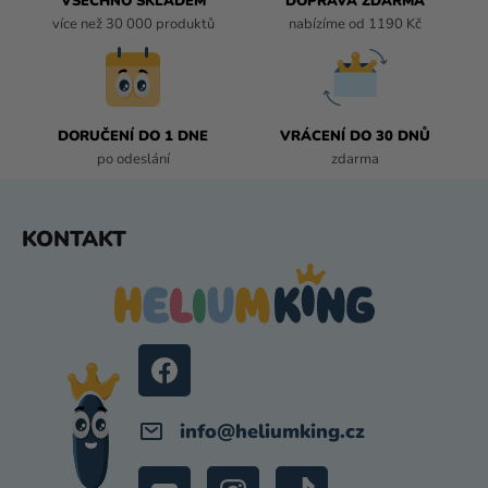
VŠECHNO SKLADEM
DOPRAVA ZDARMA
K
více než 30 000 produktů
nabízíme od 1190 Kč
Y
V
Ý
P
I
DORUČENÍ DO 1 DNE
VRÁCENÍ DO 30 DNŮ
S
po odeslání
zdarma
U
Z
KONTAKT
Á
P
A
T
Í
info
@
heliumking.cz