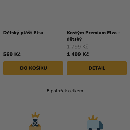
Průměrné
hodnocení
Dětský plášť Elsa
Kostým Premium Elza -
produktu
dětský
je
1 799 Kč
4,4
569 Kč
1 499 Kč
z
5
DO KOŠÍKU
DETAIL
hvězdiček.
8
položek celkem
O
V
L
Á
D
A