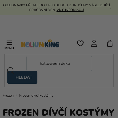
Přejít
OBJEDNÁVKY PŘIJATÉ DO 14:00 BUDOU DORUČENY NÁSLEDUJÍCÍ
na
PRACOVNÍ DEN.
VÍCE INFORMACÍ
obsah
N
K
HLEDAT
Nůžkové
stany
Frozen
Frozen dívčí kostýmy
Kanekalon
Helium
FROZEN DÍVČÍ KOSTÝMY
a