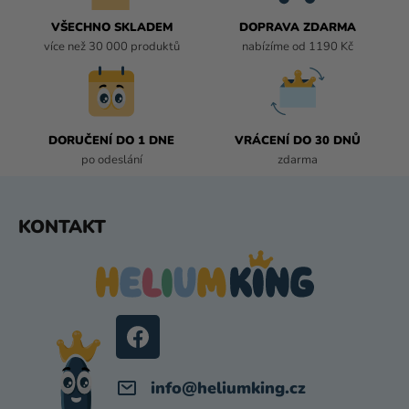
C
Í
VŠECHNO SKLADEM
DOPRAVA ZDARMA
P
více než 30 000 produktů
nabízíme od 1190 Kč
R
V
K
Y
DORUČENÍ DO 1 DNE
VRÁCENÍ DO 30 DNŮ
V
po odeslání
zdarma
Ý
P
I
Z
KONTAKT
S
Á
U
P
A
T
Í
info
@
heliumking.cz