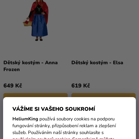
Dětský kostým - Anna
Dětský kostým - Elsa
Frozen
649 Kč
619 Kč
DETAIL
DETAIL
VÁŽÍME SI VAŠEHO SOUKROMÍ
HeliumKing
používá soubory cookies na podporu
VÝPRODEJ
TIP
fungování stránky, přizpůsobení reklam a zlepšení
služeb. Používáním naší stránky souhlasíte s