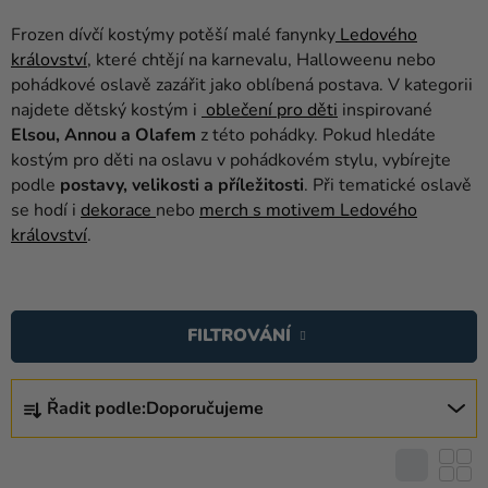
balónky
Frozen dívčí kostýmy potěší malé fanynky
Ledového
Svatba
království
, které chtějí na karnevalu, Halloweenu nebo
pohádkové oslavě zazářit jako oblíbená postava. V kategorii
Párty
najdete dětský kostým i
oblečení pro děti
inspirované
Elsou, Annou a Olafem
z této pohádky. Pokud hledáte
Výzdoba
kostým pro děti na oslavu v pohádkovém stylu, vybírejte
a
podle
postavy, velikosti a příležitosti
. Při tematické oslavě
doplňky
se hodí i
dekorace
nebo
merch s motivem Ledového
království
.
Kostýmy
Oblečení
V
Ý
Pečení
FILTROVÁNÍ
P
Dárky
I
Ř
a
S
Řadit podle:
Doporučujeme
A
merch
P
Z
R
Svátky
E