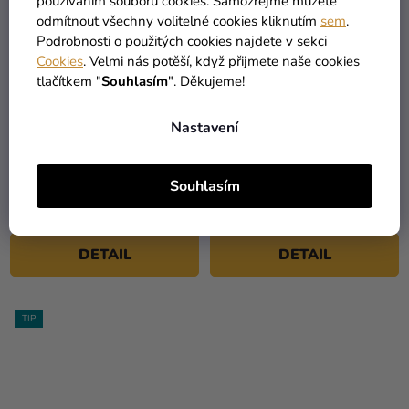
používáním souborů cookies. Samozřejmě můžete
odmítnout všechny volitelné cookies kliknutím
sem
.
Podrobnosti o použitých cookies najdete v sekci
Cookies
. Velmi nás potěší, když přijmete naše cookies
tlačítkem "
Souhlasím
". Děkujeme!
Průměrné
Průměrné
Nastavení
hodnocení
hodnocení
Dětský kostým - Elsa
Dětský kostým sněhulák
produktu
produktu
(šaty)
Olaf - dívčí
je
je
Souhlasím
849 Kč
5,0
5,0
599 Kč
519 Kč
od
z
z
5
5
DETAIL
DETAIL
hvězdiček.
hvězdiček.
TIP