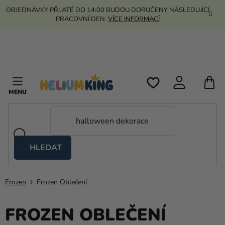
Přejít
OBJEDNÁVKY PŘIJATÉ DO 14:00 BUDOU DORUČENY NÁSLEDUJÍCÍ
na
PRACOVNÍ DEN.
VÍCE INFORMACÍ
obsah
N
K
HLEDAT
Nůžkové
stany
Frozen
Frozen Oblečení
Kanekalon
Helium
FROZEN OBLEČENÍ
a