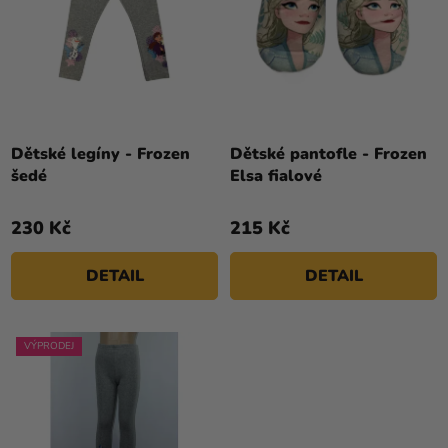
R
T
Kreativní
O
Ů
potřeby
D
U
Personalizované
K
produkty
T
Témata
Ů
Dětské legíny - Frozen
Dětské pantofle - Frozen
šedé
Elsa fialové
Výprodej
230 Kč
215 Kč
Novinky
Naše
DETAIL
DETAIL
Tipy
VÝPRODEJ