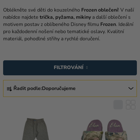
balónky
Oblékněte své děti do kouzelného
Frozen oblečení
! V naší
Svatba
nabídce najdete
trička, pyžama, mikiny
a další oblečení s
motivem postav z oblíbeného Disney filmu
Frozen
. Ideální
Párty
pro každodenní nošení nebo tematické oslavy. Kvalitní
materiál, pohodlné střihy a rychlé doručení.
Výzdoba
a
V
doplňky
Ý
FILTROVÁNÍ
Kostýmy
P
I
Oblečení
Ř
S
Řadit podle:
Doporučujeme
A
Pečení
P
Z
R
E
Dárky
O
a
N
D
merch
Í
U
P
Svátky
K