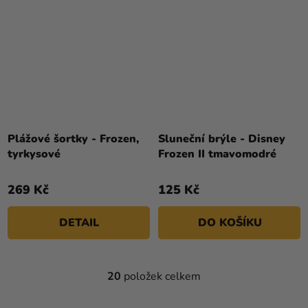
Plážové šortky - Frozen,
Sluneční brýle - Disney
tyrkysové
Frozen II tmavomodré
269 Kč
125 Kč
DETAIL
DO KOŠÍKU
20
položek celkem
O
V