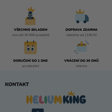
L
Á
D
A
C
Í
VŠECHNO SKLADEM
DOPRAVA ZDARMA
P
více než 30 000 produktů
nabízíme od 1190 Kč
R
V
K
Y
DORUČENÍ DO 1 DNE
VRÁCENÍ DO 30 DNŮ
V
po odeslání
zdarma
Ý
P
I
Z
KONTAKT
S
Á
U
P
A
T