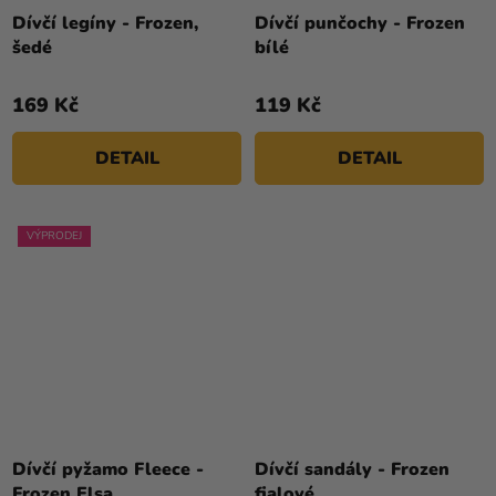
Dívčí legíny - Frozen,
Dívčí punčochy - Frozen
šedé
bílé
169 Kč
119 Kč
DETAIL
DETAIL
VÝPRODEJ
Dívčí pyžamo Fleece -
Dívčí sandály - Frozen
Frozen Elsa
fialové