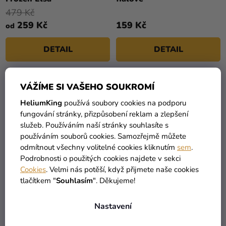
479 Kč
259 Kč
159 Kč
od
DETAIL
DETAIL
VÁŽÍME SI VAŠEHO SOUKROMÍ
HeliumKing
používá soubory cookies na podporu
fungování stránky, přizpůsobení reklam a zlepšení
služeb. Používáním naší stránky souhlasíte s
používáním souborů cookies. Samozřejmě můžete
odmítnout všechny volitelné cookies kliknutím
sem
.
Podrobnosti o použitých cookies najdete v sekci
Cookies
. Velmi nás potěší, když přijmete naše cookies
tlačítkem "
Souhlasím
". Děkujeme!
Dívčí spodní prádlo -
Dívčí spodní prádlo -
Frozen 2, 3 ks
Frozen mix 3 ks
Nastavení