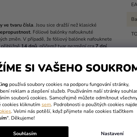
E
Ba
y ve tvaru čísla
. Jsou
sice
dražší než
klasické
epropustnost
.
Fóliové
balónky
nafouknuté
T
ných
změn
.
V
případě
,
že
fóliový
balónek
nafouknete
přibližně
14
dnů
,
přičemž tvar
nezmění
cca
7
dní
.
oručujeme
helium
na 18 a více balónků, které si
ŽÍME SI VAŠEHO SOUKRO
ing
používá soubory cookies na podporu fungování stránky,
bení reklam a zlepšení služeb. Používáním naší stránky souhla
váním souborů cookies. Samozřejmě můžete odmítnout všechn
é cookies kliknutím
sem
. Podrobnosti o použitých cookies najde
okies
. Velmi nás potěší, když přijmete naše cookies tlačítkem
MOHLO BY VÁS ZAJÍMAT
sím
". Děkujeme!
Souhlasím
Nastavení