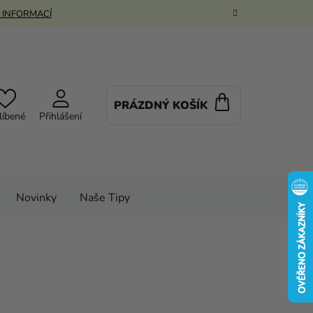
 INFORMACÍ
PRÁZDNÝ KOŠÍK
NÁKUPNÍ
líbené
Přihlášení
KOŠÍK
Novinky
Naše Tipy
ky
Balónky
Balónky ve tvaru čísla
6 cm
zeninové číslo 8 stříbrný 86cm