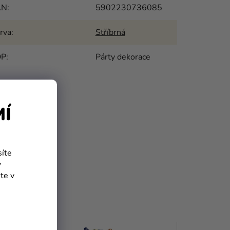
AN
:
5902230736085
rva
:
Stříbrná
OP
:
Párty dekorace
MÍ
síte
y
te v