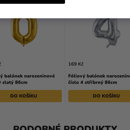
č
169 Kč
vý balónek narozeninové
Fóliový balónek narozenin
0 zlatý 86cm
číslo 4 stříbrný 86cm
DO KOŠÍKU
DO KOŠÍKU
PODOBNÉ PRODUKTY