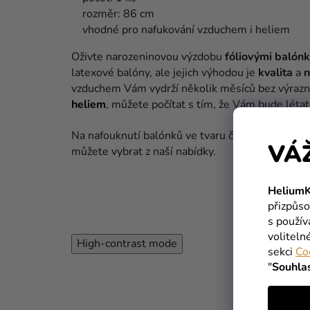
rozměr: 86 cm
vhodné pro nafukování vzduchem i heliem
Oživte narozeninovou výzdobu
fóliovými balónk
latexové
balóny
,
ale jejich
výhodou
je
kvalita
a
n
vzduchem Vám
vydrží
několik
měsíců
bez
výraz
heliem
,
můžete
počítat
s
tím
,
že
Vám bude
létat
Na nafouknutí balónků ve tvaru čísla Vám dop
VÁ
můžete vybrat z naší nabídky.
HeliumK
přizpůso
s použí
voliteln
High-contrast mode
sekci
Co
"
Souhla