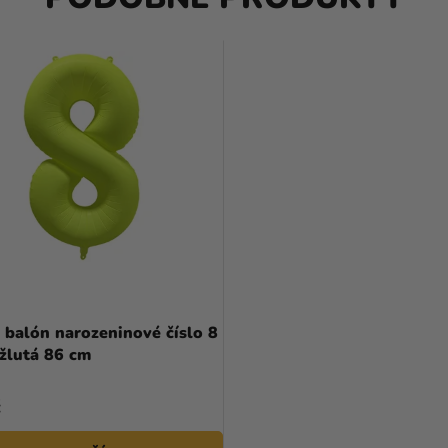
 balón narozeninové číslo 8
žlutá 86 cm
č