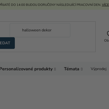
ŘIJATÉ DO 14:00 BUDOU DORUČENY NÁSLEDUJÍCÍ PRACOVNÍ DEN.
VÍCE
Ob
EDAT
Personalizované produkty
Témata
Výprodej
Domů
Helium a balón
Velká fóliová čísla 8
Fóliový balónek naro