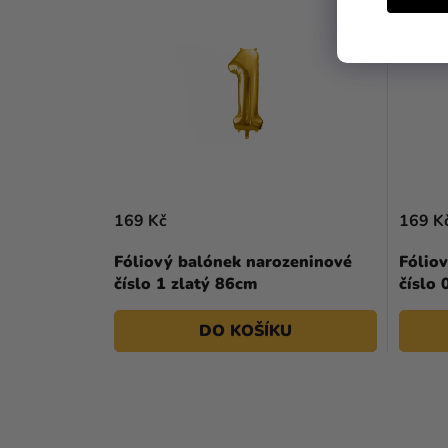
169 Kč
169 K
Fóliový balónek narozeninové
Fólio
číslo 1 zlatý 86cm
číslo 
DO KOŠÍKU