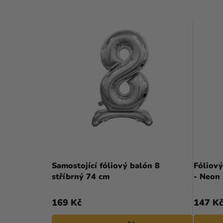
Samostojící fóliový balón 8
Fóliový
stříbrný 74 cm
- Neon 
169 Kč
147 K