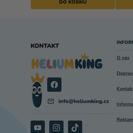
DO KOŠÍKU
Z
Á
INFOR
KONTAKT
P
O nás
A
Doprav
T
Í
Kontak
info
@
heliumking.cz
Inform
Reklama