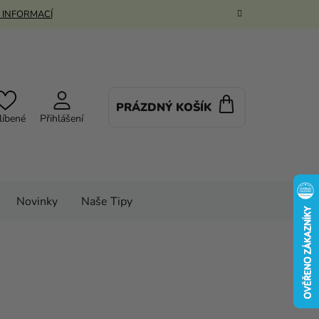
 INFORMACÍ
PRÁZDNÝ KOŠÍK
NÁKUPNÍ
líbené
Přihlášení
KOŠÍK
Novinky
Naše Tipy
ky
Balónky
Balónky ve tvaru čísla
6 cm
ninové číslo 7 - Neon růžová 86 cm