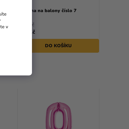
slo 7,
Šablona na balony číslo 7
síte
y
790 Kč
te v
388 Kč
DO KOŠÍKU