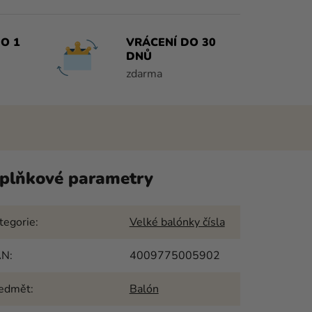
O 1
VRÁCENÍ DO 30
DNŮ
zdarma
plňkové parametry
tegorie
:
Velké balónky čísla
AN
:
4009775005902
edmět
:
Balón