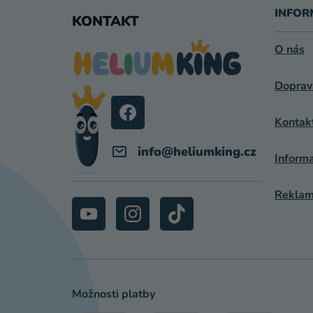
Á
INFOR
KONTAKT
P
O nás
A
Doprav
T
Í
Kontak
info
@
heliumking.cz
Inform
Reklama
Možnosti platby