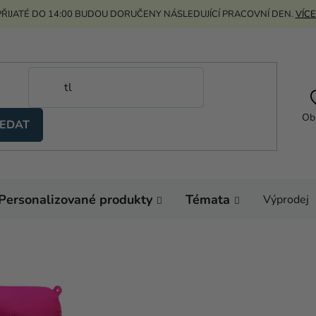
ŘIJATÉ DO 14:00 BUDOU DORUČENY NÁSLEDUJÍCÍ PRACOVNÍ DEN.
VÍCE
Ob
EDAT
Personalizované produkty
Témata
Výprodej
Domů
Helium a balón
Velká fóliová čísla 8
Fóliový balón naroze