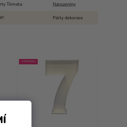
rty Témata
:
Narozeniny
OP
:
Párty dekorace
VÝPRODEJ
MÍ