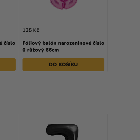
135 Kč
 číslo
Fóliový balón narozeninové číslo
0 růžový 66cm
DO KOŠÍKU