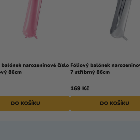
 balónek narozeninové číslo
Fóliový balónek narozeninov
žový 86cm
7 stříbrný 86cm
č
169 Kč
DO KOŠÍKU
DO KOŠÍKU