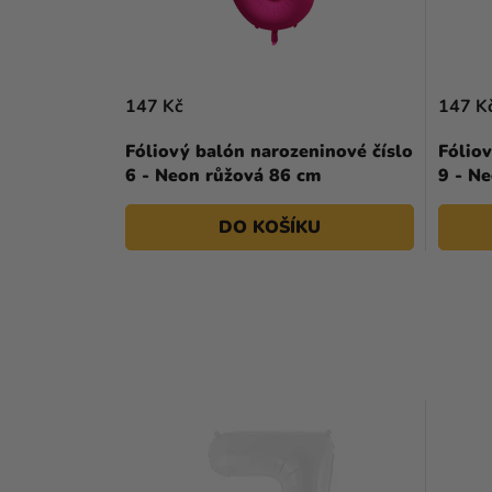
147 Kč
147 K
Fóliový balón narozeninové číslo
Fóliov
6 - Neon růžová 86 cm
9 - N
DO KOŠÍKU