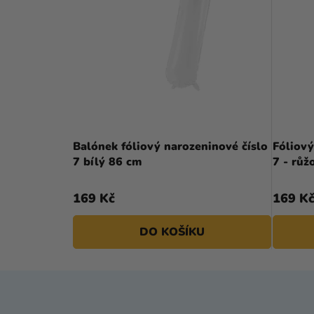
Balónek fóliový narozeninové číslo
Fóliový
7 bílý 86 cm
7 - rů
169 Kč
169 K
DO KOŠÍKU
Z