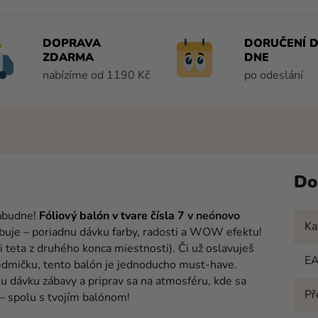
DOPRAVA
DORUČENÍ D
ZDARMA
DNE
nabízíme od 1190 Kč
po odeslání
Do
zabudne!
Fóliový balón v tvare čísla 7
v neónovo
Ka
ebuje – poriadnu dávku farby, radosti a WOW efektu!
 teta z druhého konca miestnosti). Či už oslavuješ
E
edmičku, tento balón je jednoducho must-have.
u dávku zábavy a priprav sa na atmosféru, kde sa
Př
– spolu s tvojím balónom!