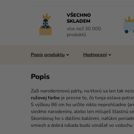
VŠECHNO
SKLADEM
více než 30 000
produktů
Popis
Hodnocení
Zaži narodeninovú párty, na ktorú sa len tak ne
ružovej farbe
je presne to, čo tvoja oslava potr
S výškou 86 cm ho určite nikto neprehliadne (ani
siedme narodeniny, alebo len miluješ šťastnú s
Skombinuj ho s ďalšími balónmi, nafúkni poriadn
smiech a dobrá nálada budú vznášať vo vzduchu 