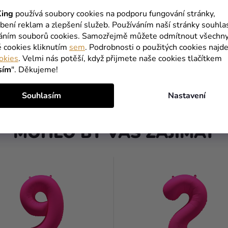
ing
používá soubory cookies na podporu fungování stránky,
 jiskry ve tvaru Zlatého
Fóliový balónek na dort - Čí
bení reklam a zlepšení služeb. Používáním naší stránky souhla
růžovo-zlatý
váním souborů cookies. Samozřejmě můžete odmítnout všechn
é cookies kliknutím
sem
. Podrobnosti o použitých cookies najde
25 Kč
okies
. Velmi nás potěší, když přijmete naše cookies tlačítkem
sím
". Děkujeme!
DO KOŠÍKU
DO KOŠÍKU
Souhlasím
Nastavení
MOHLO BY VÁS ZAJÍMAT