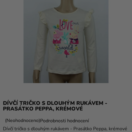
balónky
Svatba
Párty
Výzdoba
a
doplňky
Kostýmy
Oblečení
Pečení
Dárky
DÍVČÍ TRIČKO S DLOUHÝM RUKÁVEM -
a
PRASÁTKO PEPPA, KRÉMOVÉ
merch
Průměrné
Neohodnoceno
Podrobnosti hodnocení
Svátky
hodnocení
Dívčí tričko s dlouhým rukávem - Prasátko Peppa, krémové