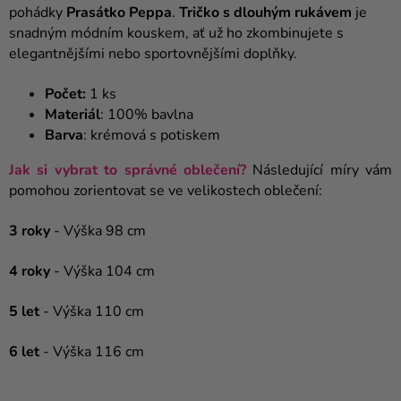
pohádky
Prasátko Peppa
.
Tričko s dlouhým rukávem
je
snadným módním kouskem, ať už ho zkombinujete s
elegantnějšími nebo sportovnějšími doplňky.
Počet:
1 ks
Materiál
: 100% bavlna
Barva
: krémová s potiskem
Jak si vybrat to správné oblečení?
Následující míry vám
pomohou zorientovat se ve velikostech oblečení:
3 roky
- Výška
98 cm
4 roky
- Výška 104 cm
5 let
- Výška 110 cm
6 let
-
V
ýška
116 cm