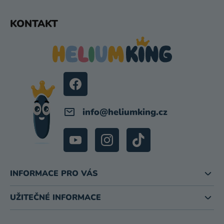
Z
KONTAKT
Á
P
A
T
Í
info
@
heliumking.cz
INFORMACE PRO VÁS
UŽITEČNÉ INFORMACE