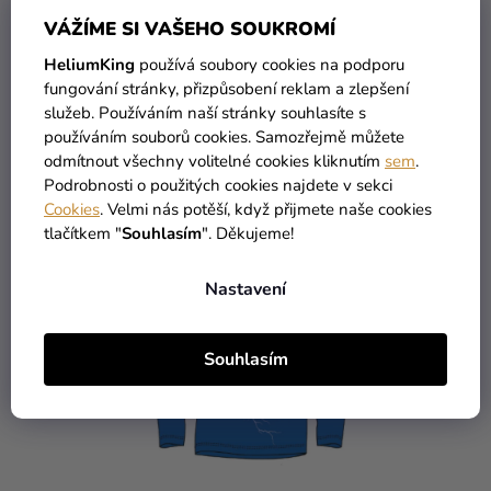
VÁŽÍME SI VAŠEHO SOUKROMÍ
DETAIL
HeliumKing
používá soubory cookies na podporu
fungování stránky, přizpůsobení reklam a zlepšení
High-contrast mode
služeb. Používáním naší stránky souhlasíte s
MOHLO BY VÁS ZAJÍMAT
používáním souborů cookies. Samozřejmě můžete
odmítnout všechny volitelné cookies kliknutím
sem
.
Podrobnosti o použitých cookies najdete v sekci
Cookies
. Velmi nás potěší, když přijmete naše cookies
tlačítkem "
Souhlasím
". Děkujeme!
Nastavení
Souhlasím