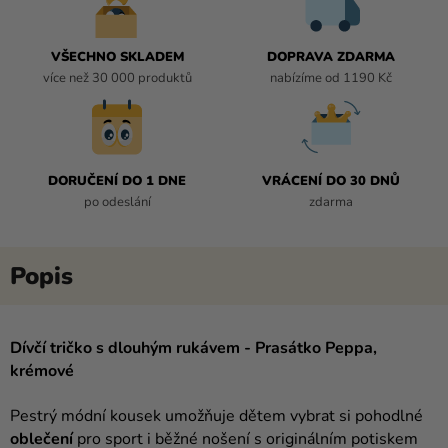
VŠECHNO SKLADEM
DOPRAVA ZDARMA
více než 30 000 produktů
nabízíme od 1190 Kč
DORUČENÍ DO 1 DNE
VRÁCENÍ DO 30 DNŮ
po odeslání
zdarma
Dívčí tričko s dlouhým rukávem - Prasátko Peppa,
krémové
Pestrý módní kousek umožňuje dětem vybrat si pohodlné
oblečení
pro sport i běžné nošení s originálním potiskem