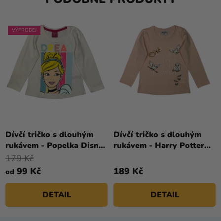
VÝPRODEJ
Dívčí tričko s dlouhým
Dívčí tričko s dlouhým
rukávem - Popelka Disney
rukávem - Harry Potter
bílé
Hedwiga růžové
179 Kč
99 Kč
189 Kč
od
DETAIL
DETAIL