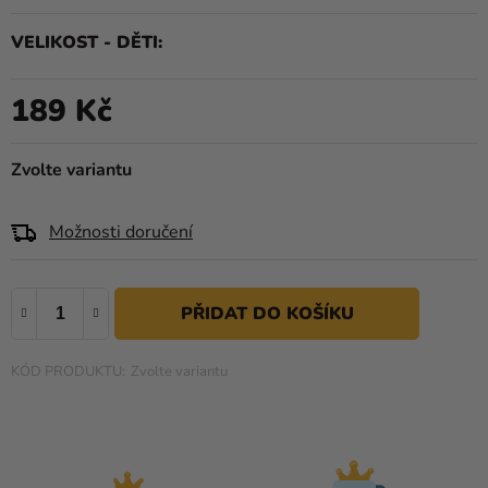
produktu
Kreativní
je
VELIKOST - DĚTI
potřeby
0,0
z
Personalizované
189 Kč
5
Měrná cena:
produkty
hvězdiček.
Témata
Zvolte variantu
Výprodej
Možnosti doručení
Novinky
Naše
Tipy
Zvolte variantu