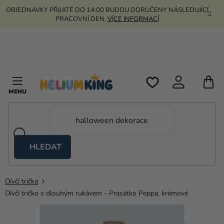
Přejít
OBJEDNÁVKY PŘIJATÉ DO 14:00 BUDOU DORUČENY NÁSLEDUJÍCÍ
na
PRACOVNÍ DEN.
VÍCE INFORMACÍ
obsah
N
K
HLEDAT
Nůžkové
stany
Dívčí trička
Kanekalon
Dívčí tričko s dlouhým rukávem - Prasátko Peppa, krémové
Helium
a