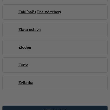
Zaklínač (The Witcher)
Zlatá oslava
Zloději
Zorro
Zvířatka
V
Ý