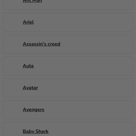
Ant Man
Ariel
Assassin's creed
Auta
Avatar
Avengers
Baby Shark