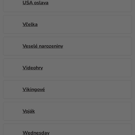
USA oslava
Včelka
Veselé narozeniny
Videohry
Vikingové
Voják
Wednesday