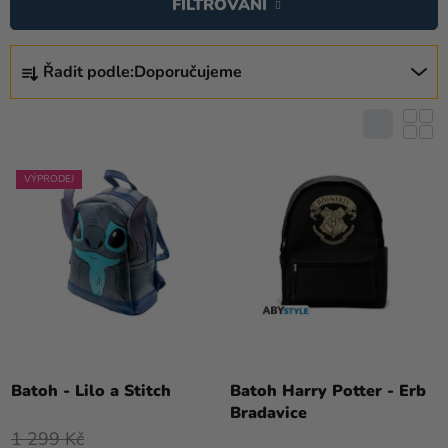
FILTROVÁNÍ
P
I
Ř
S
Řadit podle:
Doporučujeme
A
P
Z
R
E
O
N
D
Í
VÝPRODEJ
U
P
K
R
T
O
Ů
D
U
K
T
Ů
Batoh - Lilo a Stitch
Batoh Harry Potter - Erb
Bradavice
1 299 Kč