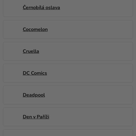
Černobílá oslava
Cocomelon
Cruella
DC Comics
Deadpool
Den v Paříži