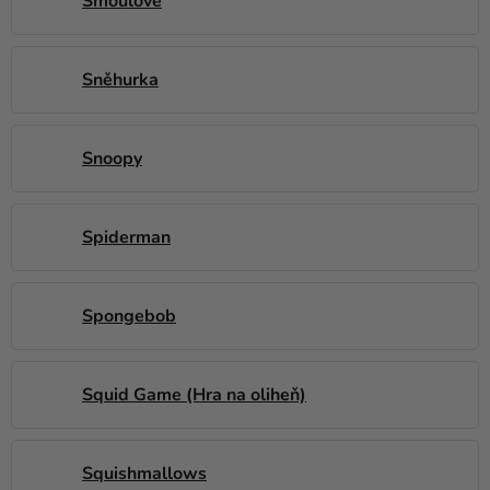
Šmoulové
Sněhurka
Snoopy
Spiderman
Spongebob
Squid Game (Hra na oliheň)
Squishmallows