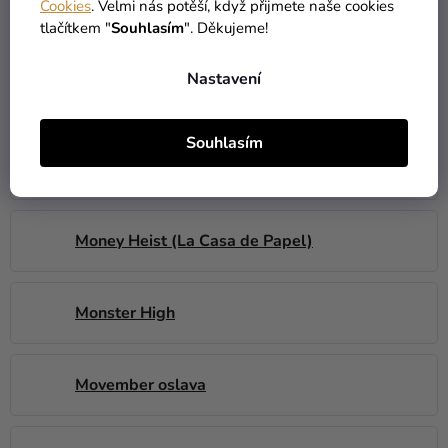
Cookies
. Velmi nás potěší, když přijmete naše cookies
Minnie Mouse
tlačítkem "
Souhlasím
". Děkujeme!
Nastavení
Miraculous-Ladybug
Souhlasím
Moana ( Vaiana )
Money Heist (La Casa de Papel)
Monster High
Movember oslava