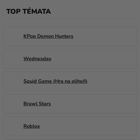
balónky
TOP TÉMATA
Svatba
Párty
KPop Demon Hunters
Výzdoba
a
doplňky
Wednesday
Kostýmy
Squid Game (Hra na oliheň)
Oblečení
Pečení
Brawl Stars
Dárky
a
merch
Roblox
Svátky