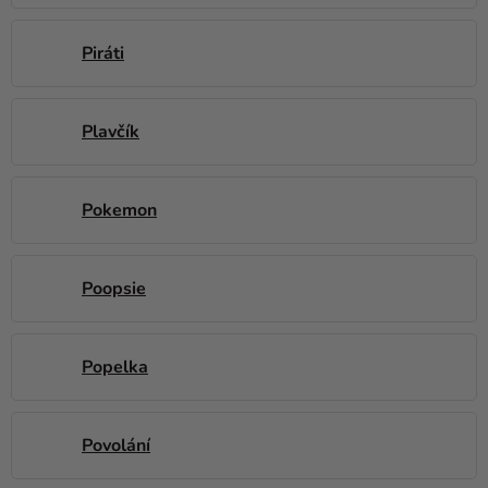
Piráti
Plavčík
Pokemon
Poopsie
Popelka
Povolání