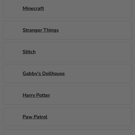
Kreativní
Minecraft
potřeby
Personalizované
Stranger Things
produkty
Témata
Stitch
Výprodej
Novinky
Gabby's Dollhouse
Naše
Tipy
Harry Potter
Paw Patrol