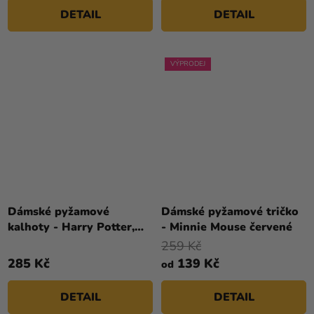
DETAIL
DETAIL
VÝPRODEJ
Dámské pyžamové
Dámské pyžamové tričko
kalhoty - Harry Potter,
- Minnie Mouse červené
černé
259 Kč
285 Kč
139 Kč
od
DETAIL
DETAIL