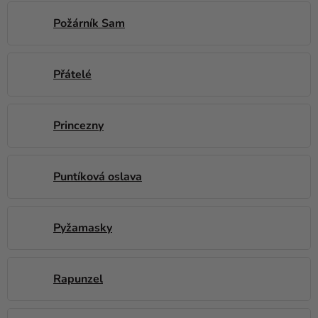
Požárník Sam
Přátelé
Princezny
Puntíková oslava
Pyžamasky
Rapunzel