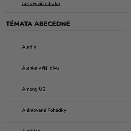
Jak vycvičit draka
TÉMATA ABECEDNE
Aladin
Alenka v říši divů
Among US
Animované Pohádky