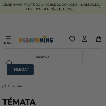
Přejít
OBJEDNÁVKY PŘIJATÉ DO 14:00 BUDOU DORUČENY NÁSLEDUJÍCÍ
na
PRACOVNÍ DEN.
VÍCE INFORMACÍ
obsah
N
K
HLEDAT
Nůžkové
stany
Domů
Témata
Kanekalon
Helium
TÉMATA
a