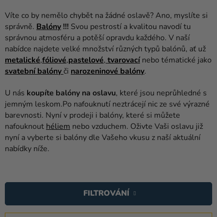
balónky
Víte co by nemělo chybět na žádné oslavě? Ano, myslíte si
Svatba
správně.
Balóny
!!!
Svou pestrostí a kvalitou navodí tu
správnou atmosféru a potěší opravdu každého. V naší
Párty
nabídce najdete velké množství různých typů balónů, ať už
metalické
,
fóliové
,
pastelové
,
tvarovací
nebo tématické jako
Výzdoba
svatební balóny
či
narozeninové balóny
.
a
doplňky
U nás
koupíte balóny na oslavu
, které jsou neprůhledné s
jemným leskom.Po nafouknutí neztrácejí nic ze své výrazné
Kostýmy
barevnosti. Nyní v prodeji i balóny, které si můžete
nafouknout
héliem
nebo vzduchem. Oživte Vaši oslavu již
Oblečení
nyní a vyberte si balóny dle Vašeho vkusu z naší aktuální
Pečení
nabídky níže.
Dárky
V
a
Ý
merch
FILTROVÁNÍ
P
Svátky
I