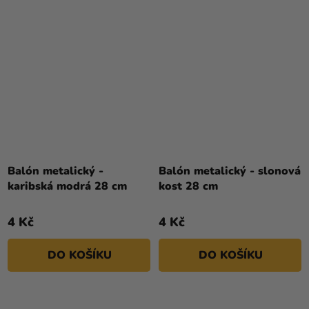
Balón metalický -
Balón metalický - slonová
karibská modrá 28 cm
kost 28 cm
4 Kč
4 Kč
DO KOŠÍKU
DO KOŠÍKU