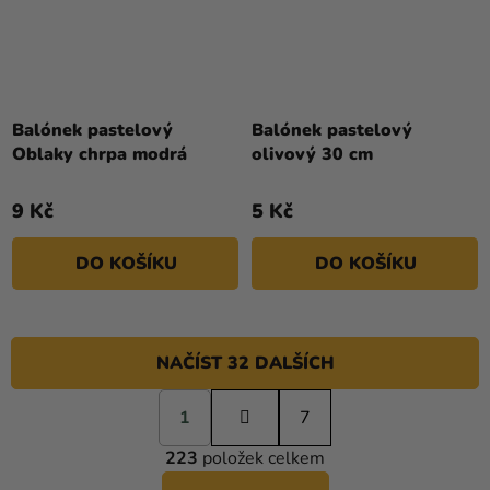
Balónek pastelový
Balónek pastelový
Oblaky chrpa modrá
olivový 30 cm
9 Kč
5 Kč
DO KOŠÍKU
DO KOŠÍKU
NAČÍST 32 DALŠÍCH
S
1
t
7
O
r
223
položek celkem
á
V
n
L