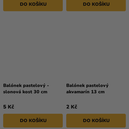
DO KOŠÍKU
DO KOŠÍKU
Balónek pastelový -
Balónek pastelový
slonová kost 30 cm
akvamarín 13 cm
5 Kč
2 Kč
DO KOŠÍKU
DO KOŠÍKU