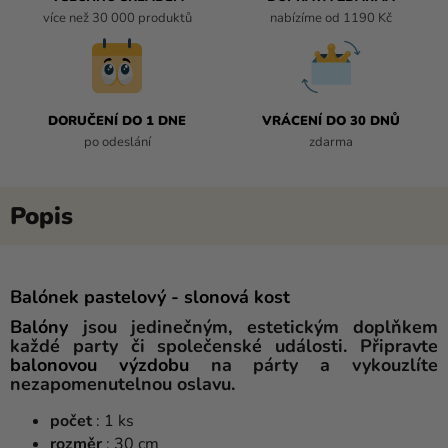
více než 30 000 produktů
nabízíme od 1190 Kč
DORUČENÍ DO 1 DNE
VRÁCENÍ DO 30 DNŮ
po odeslání
zdarma
Balónek pastelový - slonová kost
Balóny
jsou jedinečným, estetickým doplňkem
každé party či společenské události. Připravte
balonovou
výzdobu
na párty a vykouzlíte
nezapomenutelnou oslavu.
počet
: 1 ks
rozměr
: 30 cm