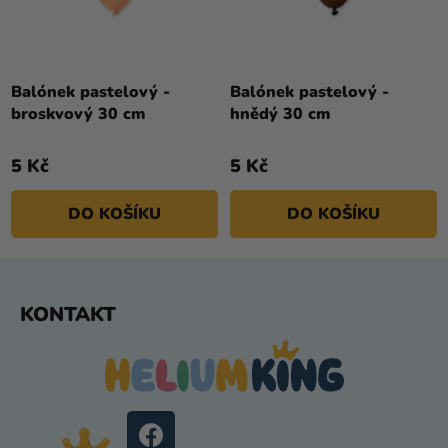
Balónek pastelový -
Balónek pastelový -
broskvový 30 cm
hnědý 30 cm
5 Kč
5 Kč
DO KOŠÍKU
DO KOŠÍKU
Z
KONTAKT
Á
P
A
T
Í