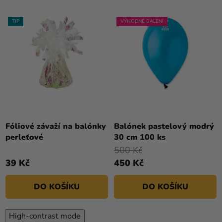
TIP
VÝHODNÉ BALENÍ
Průměrné
hodnocení
Fóliové závaží na balónky
Balónek pastelový modrý
produktu
perleťové
30 cm 100 ks
je
500 Kč
4,5
39 Kč
450 Kč
z
5
DO KOŠÍKU
DO KOŠÍKU
hvězdiček.
High-contrast mode