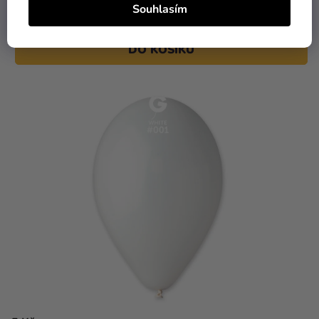
Balónek pastelový - Smaragd 30 cm
Souhlasím
DO KOŠÍKU