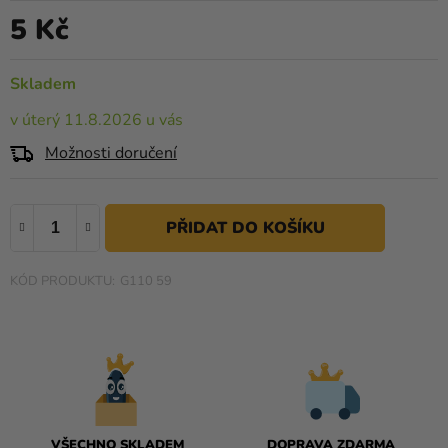
je
Kreativní
5 Kč
0,0
Měrná cena:
potřeby
z
5
Skladem
Personalizované
hvězdiček.
produkty
v úterý 11.8.2026 u vás
Témata
Možnosti doručení
Výprodej
Novinky
Naše
G110 59
Tipy
VŠECHNO SKLADEM
DOPRAVA ZDARMA