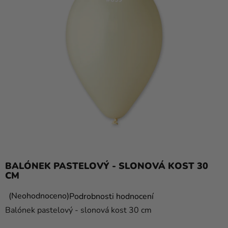
balónky
Svatba
Párty
Výzdoba
a
doplňky
Kostýmy
Oblečení
Pečení
BALÓNEK PASTELOVÝ - SLONOVÁ KOST 30
Dárky
CM
a
Průměrné
Neohodnoceno
Podrobnosti hodnocení
merch
hodnocení
Balónek pastelový - slonová kost 30 cm
Svátky
produktu