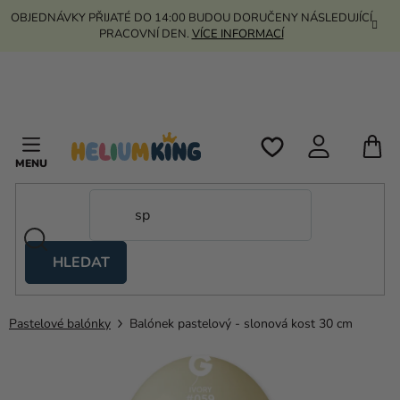
Přejít
OBJEDNÁVKY PŘIJATÉ DO 14:00 BUDOU DORUČENY NÁSLEDUJÍCÍ
na
PRACOVNÍ DEN.
VÍCE INFORMACÍ
obsah
N
K
HLEDAT
Nůžkové
stany
Pastelové balónky
Balónek pastelový - slonová kost 30 cm
Kanekalon
Helium
a