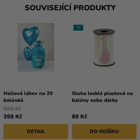
SOUVISEJÍCÍ PRODUKTY
TIP
Průměrné
hodnocení
Heliová láhev na 20
Stuha lesklá plastová na
produktu
balónků
balóny nebo dárky
je
899 Kč
5,0
359 Kč
89 Kč
z
5
DETAIL
DO KOŠÍKU
hvězdiček.