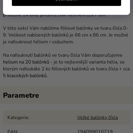
bez
výrazných
změn
.
V
případě
,
že
fóliový
balónek
nafouknete
héliem
,
můžete
počítat
s
tím
,
že
Vám bude
létat
přibližně
14
dnů
,
přičemž tvar
nezmění
cca
7
dní
.
V
této sekci
Vám
nabízíme
fóliové
balónky
ve
tvaru
čísla
0-
9
.
Velikost
nabízených
balónků
je
66
cm
x
86
cm
.
Je
možné
je
nafouknout
héliem
i
vzduchem
.
Na nafouknutí balónků ve tvaru čísla Vám doporučujeme
helium na 20 balónků
- je to nejlevnější varianta hélia, se
kterým nafoukáte 2 ks fóliových balónků ve tvaru čísla + cca
5
klasických balónků
.
Kategorie
:
Velké balónky čísla
EAN
:
194099010719