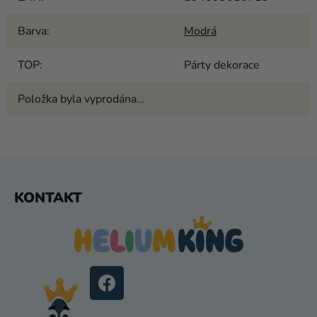
Barva
:
Modrá
TOP
:
Párty dekorace
Položka byla vyprodána…
Z
KONTAKT
Á
P
A
T
Í