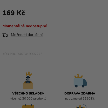
produktu
Kreativní
je
potřeby
169 Kč
0,0
Měrná cena:
z
Personalizované
5
Momentálně nedostupné
produkty
hvězdiček.
Možnosti doručení
Témata
Výprodej
9907276
Novinky
Naše
Tipy
VŠECHNO SKLADEM
DOPRAVA ZDARMA
více než 30 000 produktů
nabízíme od 1190 Kč