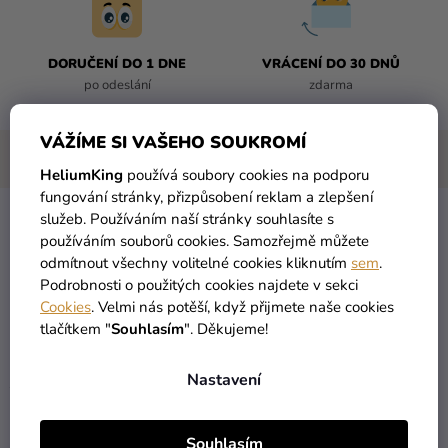
DORUČENÍ DO 1 DNE
VRÁCENÍ DO 30 DNŮ
po odeslání
zdarma
VÁŽÍME SI VAŠEHO SOUKROMÍ
HeliumKing
používá soubory cookies na podporu
fungování stránky, přizpůsobení reklam a zlepšení
služeb. Používáním naší stránky souhlasíte s
Balónek fóliový narozeninové číslo 1 - modrý 86 cm
používáním souborů cookies. Samozřejmě můžete
odmítnout všechny volitelné cookies kliknutím
sem
.
počet: 1 ks
Podrobnosti o použitých cookies najdete v sekci
rozměry: 86 cm
Cookies
. Velmi nás potěší, když přijmete naše cookies
tlačítkem "
Souhlasím
". Děkujeme!
Nastavení
Jsou
sice
dražší než
klasické
latexové
balóny
,
ale jejich
výhodou
je
kvalita
a nepropustnost
.
Fóliové
balónky
nafouknuté vzduchem Vám
vydrží
několik
měsíců
Souhlasím