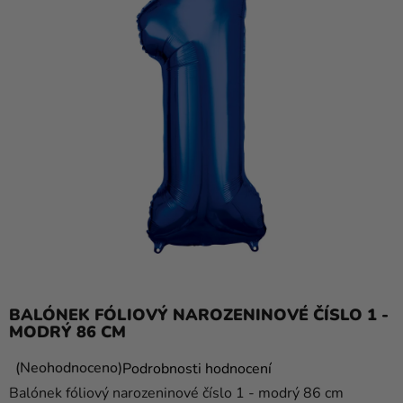
balónky
Svatba
Párty
Výzdoba
a
doplňky
Kostýmy
Oblečení
Pečení
Dárky
BALÓNEK FÓLIOVÝ NAROZENINOVÉ ČÍSLO 1 -
a
MODRÝ 86 CM
merch
Průměrné
Neohodnoceno
Podrobnosti hodnocení
Svátky
hodnocení
Balónek fóliový narozeninové číslo 1 - modrý 86 cm