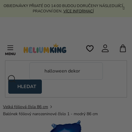
Přejít
OBJEDNÁVKY PŘIJATÉ DO 14:00 BUDOU DORUČENY NÁSLEDUJÍCÍ
na
PRACOVNÍ DEN.
VÍCE INFORMACÍ
obsah
N
K
HLEDAT
Nůžkové
stany
Velká fóliová čísla 86 cm
Kanekalon
Balónek fóliový narozeninové číslo 1 - modrý 86 cm
Helium
a