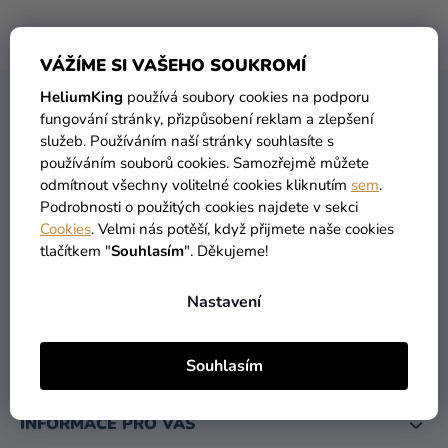
balónky
Žádné produkty značky
Uncanny Brands
nebyly nalezeny...
Svatba
VÁŽÍME SI VAŠEHO SOUKROMÍ
Párty
HeliumKing
používá soubory cookies na podporu
Z
fungování stránky, přizpůsobení reklam a zlepšení
KONTAKT
Á
Výzdoba
služeb. Používáním naší stránky souhlasíte s
P
a
používáním souborů cookies. Samozřejmě můžete
A
doplňky
odmítnout všechny volitelné cookies kliknutím
sem
.
T
Podrobnosti o použitých cookies najdete v sekci
Kostýmy
Cookies
. Velmi nás potěší, když přijmete naše cookies
Í
tlačítkem "
Souhlasím
". Děkujeme!
Oblečení
info
@
heliumking.cz
Pečení
Nastavení
Dárky
a
Souhlasím
merch
INFORMACE PRO VÁS
Svátky