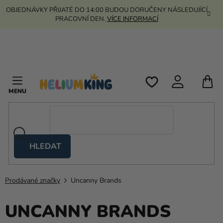
Přejít
OBJEDNÁVKY PŘIJATÉ DO 14:00 BUDOU DORUČENY NÁSLEDUJÍCÍ
na
PRACOVNÍ DEN.
VÍCE INFORMACÍ
obsah
N
K
HLEDAT
Nůžkové
stany
Prodávané značky
Uncanny Brands
Kanekalon
UNCANNY BRANDS
Helium
a