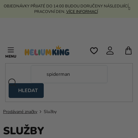
Přejít
OBJEDNÁVKY PŘIJATÉ DO 14:00 BUDOU DORUČENY NÁSLEDUJÍCÍ
na
PRACOVNÍ DEN.
VÍCE INFORMACÍ
obsah
N
K
HLEDAT
Nůžkové
stany
Prodávané značky
Služby
Kanekalon
SLUŽBY
Helium
a