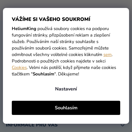
balónky
Žádné produkty značky
Služby
nebyly nalezeny...
Svatba
VÁŽÍME SI VAŠEHO SOUKROMÍ
Párty
HeliumKing
používá soubory cookies na podporu
Z
fungování stránky, přizpůsobení reklam a zlepšení
KONTAKT
Á
Výzdoba
služeb. Používáním naší stránky souhlasíte s
P
a
používáním souborů cookies. Samozřejmě můžete
A
doplňky
odmítnout všechny volitelné cookies kliknutím
sem
.
T
Podrobnosti o použitých cookies najdete v sekci
Kostýmy
Cookies
. Velmi nás potěší, když přijmete naše cookies
Í
tlačítkem "
Souhlasím
". Děkujeme!
Oblečení
info
@
heliumking.cz
Pečení
Nastavení
Dárky
a
Souhlasím
merch
INFORMACE PRO VÁS
Svátky