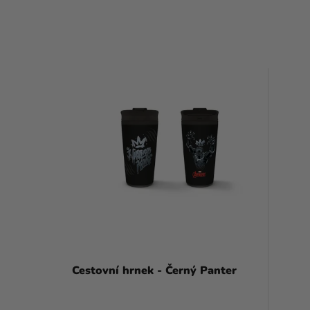
V
Ý
P
I
S
P
R
O
D
Cestovní hrnek - Černý Panter
U