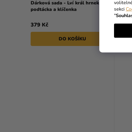
voliteln
Dárková sada - Lví král hrnek,
sekci
Co
podtácka a klíčenka
"
Souhla
379 Kč
DO KOŠÍKU