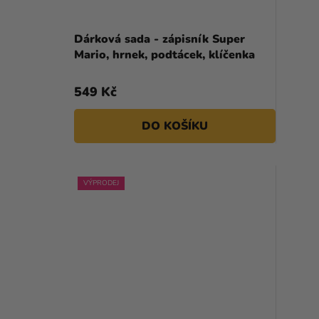
Dárková sada - zápisník Super
Mario, hrnek, podtácek, klíčenka
549 Kč
DO KOŠÍKU
VÝPRODEJ