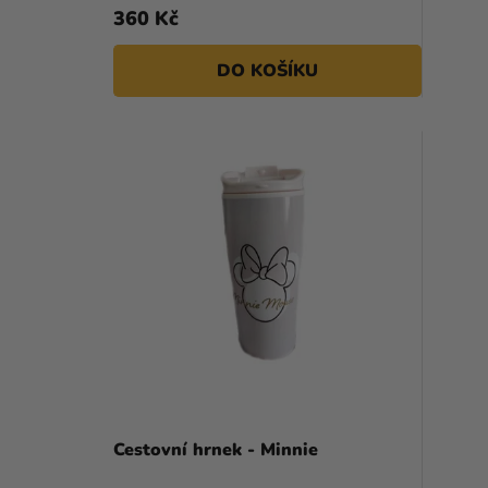
K
360 Kč
T
DO KOŠÍKU
Ů
Cestovní hrnek - Minnie