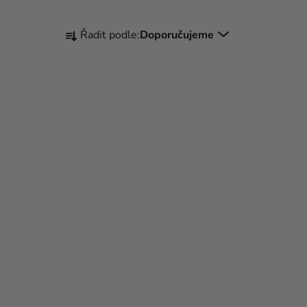
Ř
Řadit podle:
Doporučujeme
A
Z
E
N
Í
P
R
O
D
U
K