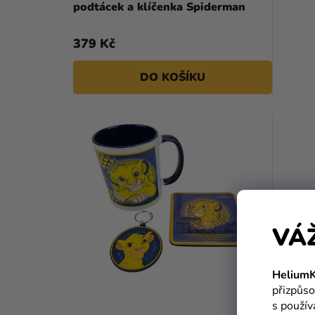
podtácek a klíčenka Spiderman
379 Kč
DO KOŠÍKU
VÁ
HeliumK
přizpůso
s použí