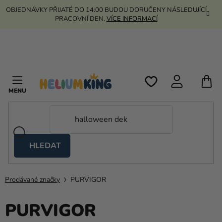
Přejít
OBJEDNÁVKY PŘIJATÉ DO 14:00 BUDOU DORUČENY NÁSLEDUJÍCÍ
na
PRACOVNÍ DEN.
VÍCE INFORMACÍ
obsah
N
K
HLEDAT
Nůžkové
stany
Prodávané značky
PURVIGOR
Kanekalon
PURVIGOR
Helium
a