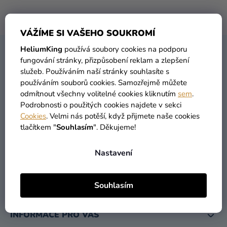
balónky
Žádné produkty značky
PURVIGOR
nebyly nalezeny...
Svatba
VÁŽÍME SI VAŠEHO SOUKROMÍ
Párty
HeliumKing
používá soubory cookies na podporu
Z
fungování stránky, přizpůsobení reklam a zlepšení
KONTAKT
Á
Výzdoba
služeb. Používáním naší stránky souhlasíte s
P
a
používáním souborů cookies. Samozřejmě můžete
A
doplňky
odmítnout všechny volitelné cookies kliknutím
sem
.
T
Podrobnosti o použitých cookies najdete v sekci
Kostýmy
Cookies
. Velmi nás potěší, když přijmete naše cookies
Í
tlačítkem "
Souhlasím
". Děkujeme!
Oblečení
info
@
heliumking.cz
Pečení
Nastavení
Dárky
a
Souhlasím
merch
INFORMACE PRO VÁS
Svátky