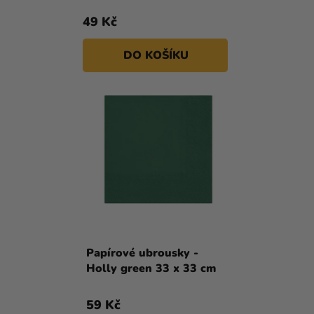
Ů
T
Kreativní
49 Kč
Ů
potřeby
DO KOŠÍKU
Personalizované
produkty
Témata
Výprodej
Novinky
Naše
Tipy
Papírové ubrousky -
Holly green 33 x 33 cm
59 Kč