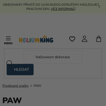
Přejít
OBJEDNÁVKY PŘIJATÉ DO 14:00 BUDOU DORUČENY NÁSLEDUJÍCÍ
na
PRACOVNÍ DEN.
VÍCE INFORMACÍ
obsah
N
K
HLEDAT
Nůžkové
stany
Prodávané značky
PAW
Kanekalon
PAW
Helium
a