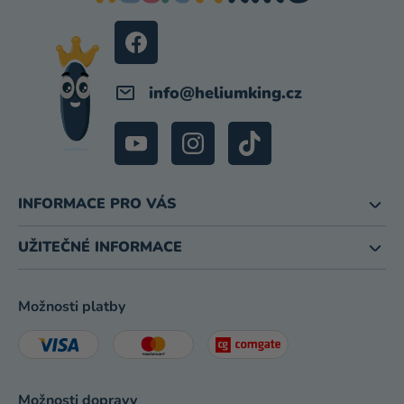
P
T
R
Í
V
K
Y
info
@
heliumking.cz
V
Ý
P
I
S
U
INFORMACE PRO VÁS
UŽITEČNÉ INFORMACE
Možnosti platby
Možnosti dopravy