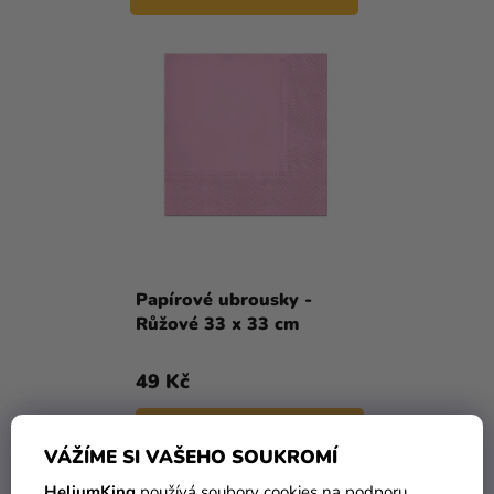
Papírové ubrousky -
Růžové 33 x 33 cm
49 Kč
DO KOŠÍKU
VÁŽÍME SI VAŠEHO SOUKROMÍ
HeliumKing
používá soubory cookies na podporu