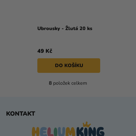
Ubrousky - Žlutá 20 ks
49 Kč
DO KOŠÍKU
O
8
položek celkem
V
L
Á
Z
D
KONTAKT
Á
A
C
P
Í
A