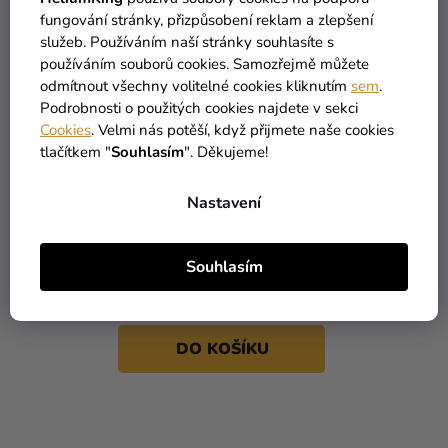
fungování stránky, přizpůsobení reklam a zlepšení
služeb. Používáním naší stránky souhlasíte s
používáním souborů cookies. Samozřejmě můžete
odmítnout všechny volitelné cookies kliknutím
sem
.
Podrobnosti o použitých cookies najdete v sekci
Cookies
. Velmi nás potěší, když přijmete naše cookies
tlačítkem "
Souhlasím
". Děkujeme!
Nastavení
Papírové ubrousky -
Stříbrné 33 x 33 cm
Souhlasím
69 Kč
DO KOŠÍKU