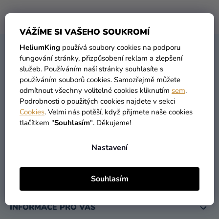
balónky
Žádné produkty značky
Nominal Mug
nebyly nalezeny...
Svatba
VÁŽÍME SI VAŠEHO SOUKROMÍ
Párty
HeliumKing
používá soubory cookies na podporu
Z
fungování stránky, přizpůsobení reklam a zlepšení
KONTAKT
Á
Výzdoba
služeb. Používáním naší stránky souhlasíte s
P
a
používáním souborů cookies. Samozřejmě můžete
A
doplňky
odmítnout všechny volitelné cookies kliknutím
sem
.
T
Podrobnosti o použitých cookies najdete v sekci
Kostýmy
Cookies
. Velmi nás potěší, když přijmete naše cookies
Í
tlačítkem "
Souhlasím
". Děkujeme!
Oblečení
info
@
heliumking.cz
Pečení
Nastavení
Dárky
a
Souhlasím
merch
INFORMACE PRO VÁS
Svátky