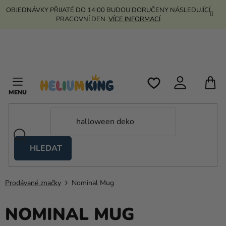
Přejít
OBJEDNÁVKY PŘIJATÉ DO 14:00 BUDOU DORUČENY NÁSLEDUJÍCÍ
na
PRACOVNÍ DEN.
VÍCE INFORMACÍ
obsah
N
K
HLEDAT
Nůžkové
stany
Prodávané značky
Nominal Mug
Kanekalon
NOMINAL MUG
Helium
a