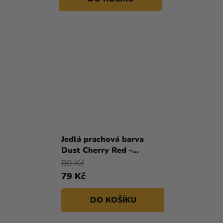
Jedlá prachová barva
Dust Cherry Red -
červená
89 Kč
79 Kč
DO KOŠÍKU