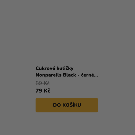
Cukrové kuličky
Nonpareils Black - černé
80 g
89 Kč
79 Kč
DO KOŠÍKU