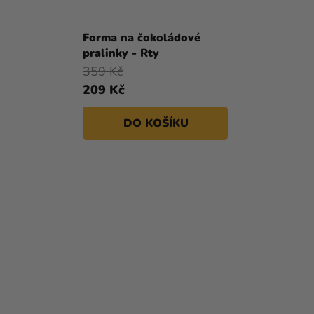
Forma na čokoládové
pralinky - Rty
359 Kč
209 Kč
DO KOŠÍKU