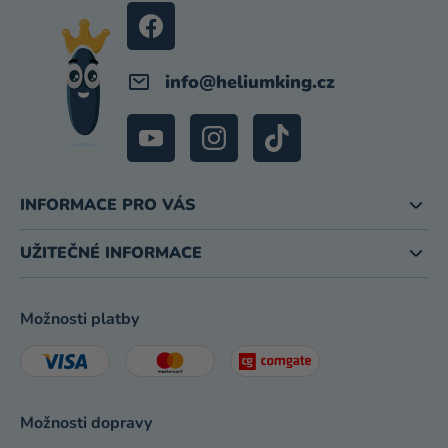
I
Í
S
U
info
@
heliumking.cz
INFORMACE PRO VÁS
UŽITEČNÉ INFORMACE
Možnosti platby
Možnosti dopravy