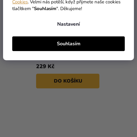
Cookies
. Velmi nás potěší, když přijmete naše cookies
tlačítkem "
Souhlasím
". Děkujeme!
Nastavení
Souhlasím
Forma na čokoládové
pralinky - Listy
359 Kč
229 Kč
DO KOŠÍKU