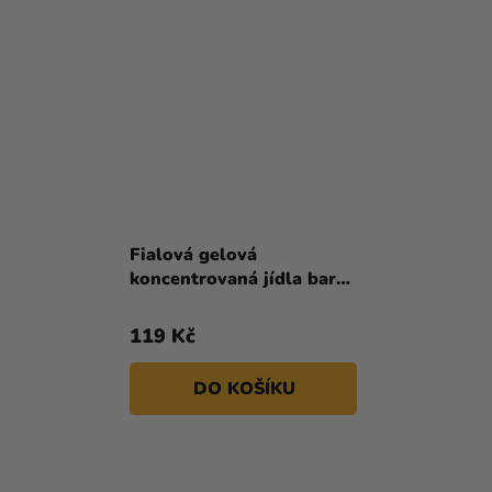
Fialová gelová
koncentrovaná jídla barva
na hmoty i čokolády 30 g
119 Kč
DO KOŠÍKU