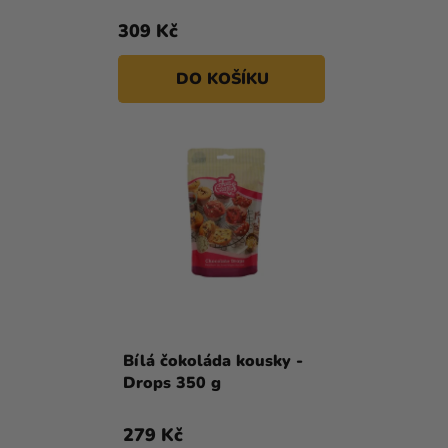
Ů
T
Kreativní
309 Kč
Ů
potřeby
DO KOŠÍKU
Personalizované
produkty
Témata
Výprodej
Novinky
Naše
Tipy
Bílá čokoláda kousky -
Drops 350 g
279 Kč