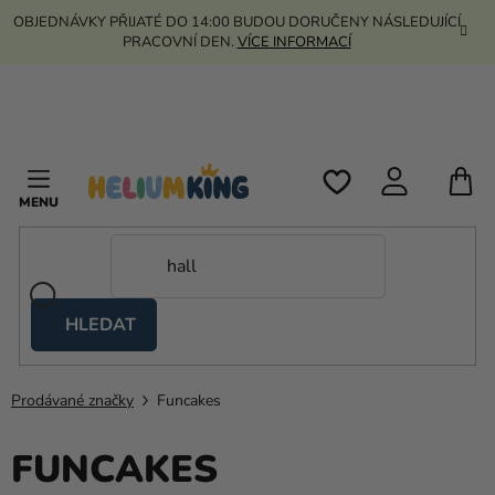
Přejít
OBJEDNÁVKY PŘIJATÉ DO 14:00 BUDOU DORUČENY NÁSLEDUJÍCÍ
na
PRACOVNÍ DEN.
VÍCE INFORMACÍ
obsah
N
K
HLEDAT
Nůžkové
stany
Prodávané značky
Funcakes
Kanekalon
FUNCAKES
Helium
a