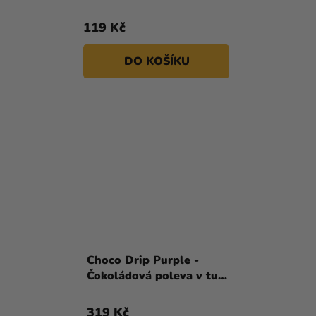
119 Kč
DO KOŠÍKU
Choco Drip Purple -
Čokoládová poleva v tubě
fialová 180 g
319 Kč