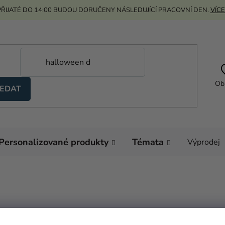
ŘIJATÉ DO 14:00 BUDOU DORUČENY NÁSLEDUJÍCÍ PRACOVNÍ DEN.
VÍCE
Ob
EDAT
Personalizované produkty
Témata
Výprodej