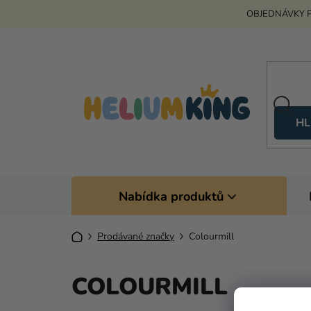
Přejít
OBJEDNÁVKY P
na
obsah
HL
Nabídka produktů
Domů
Prodávané značky
Colourmill
COLOURMILL