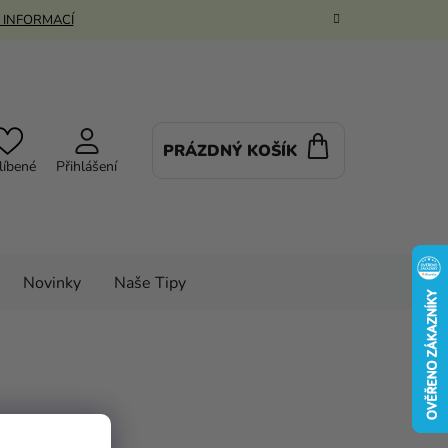
 INFORMACÍ
PRÁZDNÝ KOŠÍK
NÁKUPNÍ
líbené
Přihlášení
KOŠÍK
Novinky
Naše Tipy