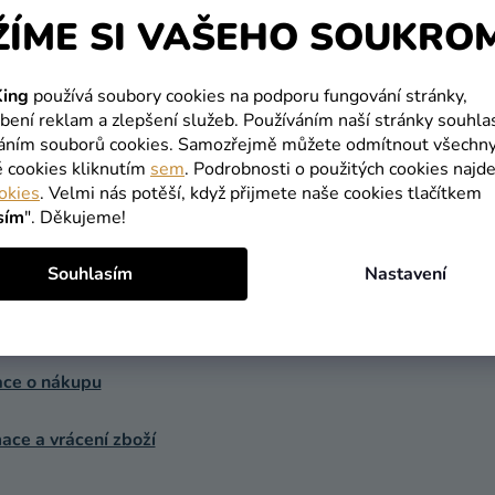
ŽÍME SI VAŠEHO SOUKRO
y...
ing
používá soubory cookies na podporu fungování stránky,
bení reklam a zlepšení služeb. Používáním naší stránky souhla
váním souborů cookies. Samozřejmě můžete odmítnout všechn
MACE PRO VÁS
UŽITEČNÉ INFORMACE
é cookies kliknutím
sem
. Podrobnosti o použitých cookies najde
okies
. Velmi nás potěší, když přijmete naše cookies tlačítkem
Párty blog
sím
". Děkujeme!
a a platba
Spolupráce s Blogermi
Souhlasím
Nastavení
t
Velkoobchod
ace o nákupu
ce a vrácení zboží