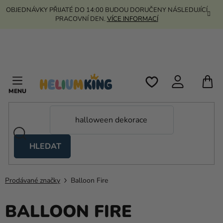
Přejít
OBJEDNÁVKY PŘIJATÉ DO 14:00 BUDOU DORUČENY NÁSLEDUJÍCÍ
na
PRACOVNÍ DEN.
VÍCE INFORMACÍ
obsah
N
K
HLEDAT
Nůžkové
stany
Prodávané značky
Balloon Fire
Kanekalon
BALLOON FIRE
Helium
a