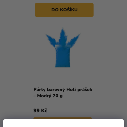
DO KOŠÍKU
Párty barevný Holi prášek
– Modrý 70 g
99 Kč
DO KOŠÍKU