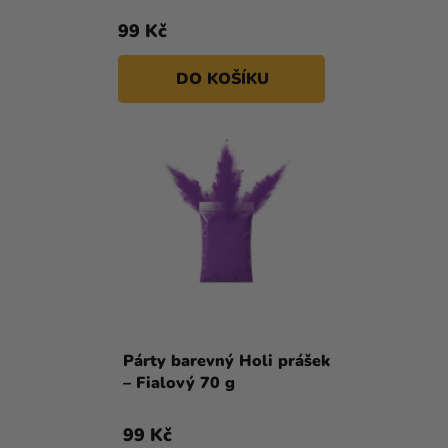
Ů
T
Kreativní
99 Kč
Ů
potřeby
DO KOŠÍKU
Personalizované
produkty
Témata
Výprodej
Novinky
Naše
Tipy
Párty barevný Holi prášek
– Fialový 70 g
99 Kč