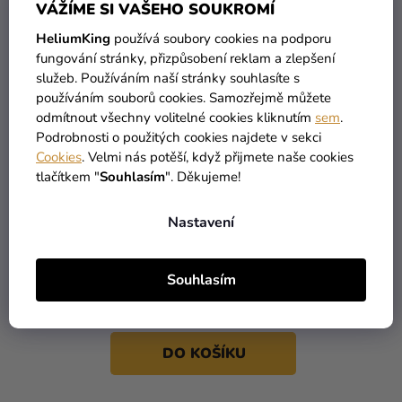
VÁŽÍME SI VAŠEHO SOUKROMÍ
HeliumKing
používá soubory cookies na podporu
fungování stránky, přizpůsobení reklam a zlepšení
služeb. Používáním naší stránky souhlasíte s
používáním souborů cookies. Samozřejmě můžete
odmítnout všechny volitelné cookies kliknutím
sem
.
Podrobnosti o použitých cookies najdete v sekci
Cookies
. Velmi nás potěší, když přijmete naše cookies
tlačítkem "
Souhlasím
". Děkujeme!
Nastavení
Párty barevný Holi prášek
– Oranžový 70 g
Souhlasím
99 Kč
DO KOŠÍKU