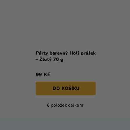
Párty barevný Holi prášek
– Žlutý 70 g
99 Kč
DO KOŠÍKU
O
6
položek celkem
V
L
Á
Z