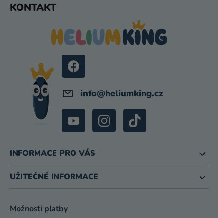
D
KONTAKT
Á
A
C
P
Í
A
P
T
R
Í
V
K
Y
info
@
heliumking.cz
V
Ý
P
I
S
U
INFORMACE PRO VÁS
UŽITEČNÉ INFORMACE
Možnosti platby