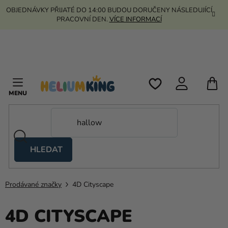
Přejít
OBJEDNÁVKY PŘIJATÉ DO 14:00 BUDOU DORUČENY NÁSLEDUJÍCÍ
na
PRACOVNÍ DEN.
VÍCE INFORMACÍ
obsah
N
K
HLEDAT
Nůžkové
stany
Prodávané značky
4D Cityscape
Kanekalon
4D CITYSCAPE
Helium
a