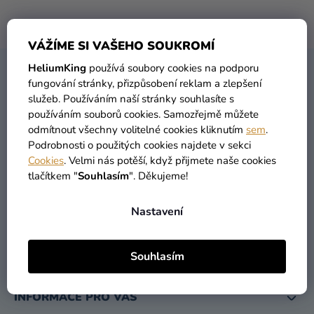
balónky
Žádné produkty značky
4D Cityscape
nebyly nalezeny...
Svatba
VÁŽÍME SI VAŠEHO SOUKROMÍ
Párty
HeliumKing
používá soubory cookies na podporu
Z
fungování stránky, přizpůsobení reklam a zlepšení
KONTAKT
Á
Výzdoba
služeb. Používáním naší stránky souhlasíte s
P
a
používáním souborů cookies. Samozřejmě můžete
A
doplňky
odmítnout všechny volitelné cookies kliknutím
sem
.
T
Podrobnosti o použitých cookies najdete v sekci
Kostýmy
Cookies
. Velmi nás potěší, když přijmete naše cookies
Í
tlačítkem "
Souhlasím
". Děkujeme!
Oblečení
info
@
heliumking.cz
Pečení
Nastavení
Dárky
a
Souhlasím
merch
INFORMACE PRO VÁS
Svátky