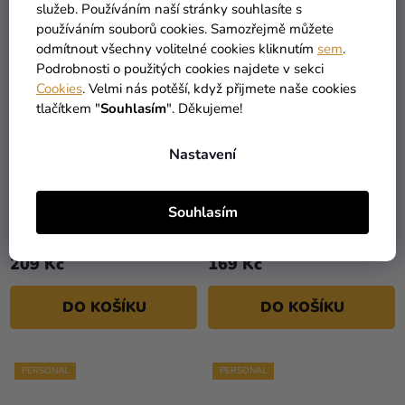
PERSONAL
PERSONAL
služeb. Používáním naší stránky souhlasíte s
používáním souborů cookies. Samozřejmě můžete
odmítnout všechny volitelné cookies kliknutím
sem
.
Podrobnosti o použitých cookies najdete v sekci
Cookies
. Velmi nás potěší, když přijmete naše cookies
tlačítkem "
Souhlasím
". Děkujeme!
Nastavení
Personalizované
Personalizované zápichy
Souhlasím
pozvánky 6 ks - Zlatá
do koláčků - Zlatá oslava
oslava
209 Kč
169 Kč
DO KOŠÍKU
DO KOŠÍKU
PERSONAL
PERSONAL