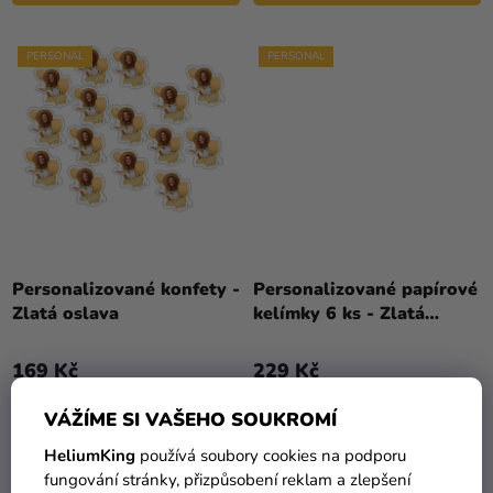
PERSONAL
PERSONAL
Personalizované konfety -
Personalizované papírové
Zlatá oslava
kelímky 6 ks - Zlatá
oslava
169 Kč
229 Kč
VÁŽÍME SI VAŠEHO SOUKROMÍ
DO KOŠÍKU
DO KOŠÍKU
HeliumKing
používá soubory cookies na podporu
fungování stránky, přizpůsobení reklam a zlepšení