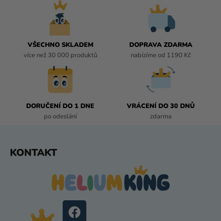
Á
D
A
C
Í
VŠECHNO SKLADEM
DOPRAVA ZDARMA
P
více než 30 000 produktů
nabízíme od 1190 Kč
R
V
K
Y
DORUČENÍ DO 1 DNE
VRÁCENÍ DO 30 DNŮ
V
po odeslání
zdarma
Ý
P
I
Z
KONTAKT
S
Á
U
P
A
T
Í