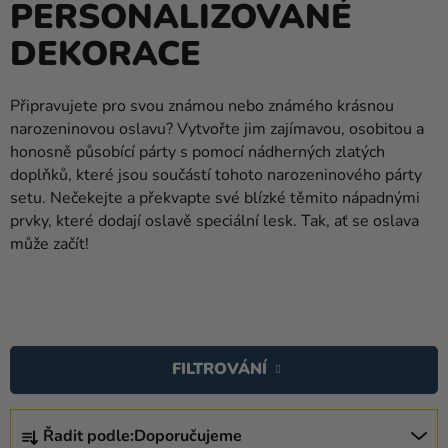
PERSONALIZOVANÉ
balónky
DEKORACE
Svatba
Párty
Připravujete pro svou známou nebo známého krásnou
narozeninovou oslavu? Vytvořte jim zajímavou, osobitou a
Výzdoba
honosně působící párty s pomocí nádherných zlatých
a
doplňků, které jsou součástí tohoto narozeninového párty
doplňky
setu. Nečekejte a překvapte své blízké těmito nápadnými
prvky, které dodají oslavě speciální lesk. Tak, ať se oslava
Kostýmy
může začít!
Oblečení
Pečení
V
Dárky
Ý
a
FILTROVÁNÍ
P
merch
I
Ř
Svátky
S
Řadit podle:
Doporučujeme
A