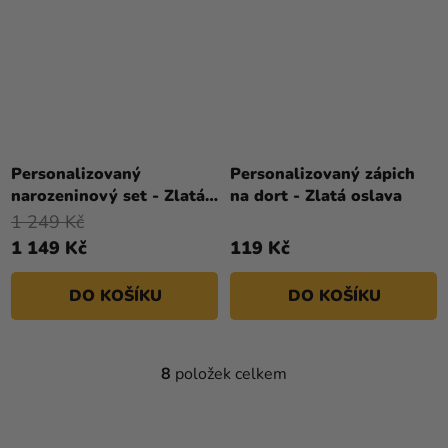
Personalizovaný
Personalizovaný zápich
narozeninový set - Zlatá
na dort - Zlatá oslava
oslava
1 249 Kč
1 149 Kč
119 Kč
DO KOŠÍKU
DO KOŠÍKU
8
položek celkem
O
V
L