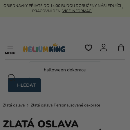
Přejít
OBJEDNÁVKY PŘIJATÉ DO 14:00 BUDOU DORUČENY NÁSLEDUJÍCÍ
na
PRACOVNÍ DEN.
VÍCE INFORMACÍ
obsah
N
K
HLEDAT
Nůžkové
stany
Zlatá oslava
Zlatá oslava Personalizované dekorace
Kanekalon
Helium
ZLATÁ OSLAVA
a